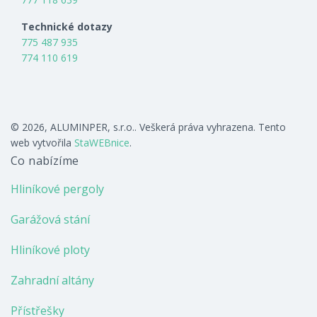
Technické dotazy
775 487 935
774 110 619
© 2026, ALUMINPER, s.r.o.. Veškerá práva vyhrazena. Tento
web vytvořila
StaWEBnice
.
Co nabízíme
Hliníkové pergoly
Garážová stání
Hliníkové ploty
Zahradní altány
Přístřešky