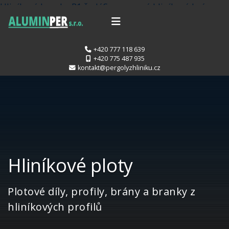
Hliníková branka P1 šedá
Samonosná hliníková brána
O2 zlatý dub
+420 777 118 639
+420 775 487 935
kontakt@pergolyzhliniku.cz
Hliníkové ploty
Plotové díly, profily, brány a branky z
hliníkových profilů