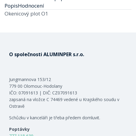
Popis
Hodnocení
Okenicový plot O1
O společnosti ALUMINPER s.r.o.
Jungmannova 153/12
779 00 Olomouc-Hodolany
IČO: 07091613 | DIČ: CZ07091613
zapsaná na vložce C 74469 vedené u Krajského soudu v
Ostravě
Schůzku v kanceláři je třeba předem domluvit.
Poptávky
777 118 639