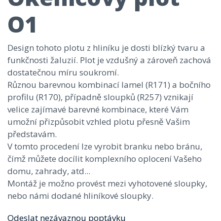
O1
Design tohoto plotu z hliníku je dosti blízký tvaru a
funkčnosti žaluzií. Plot je vzdušný a zároveň zachová
dostatečnou míru soukromí.
Různou barevnou kombinací lamel (R171) a bočního
profilu (R170), případně sloupků (R257) vznikají
velice zajímavé barevné kombinace, které Vám
umožní přizpůsobit vzhled plotu přesně Vašim
představám.
V tomto procedení lze vyrobit branku nebo bránu,
čímž můžete docílit komplexního oplocení Vašeho
domu, zahrady, atd...
Montáž je možno provést mezi vyhotovené sloupky,
nebo námi dodané hliníkové sloupky.
Odeslat nezávaznou poptávku