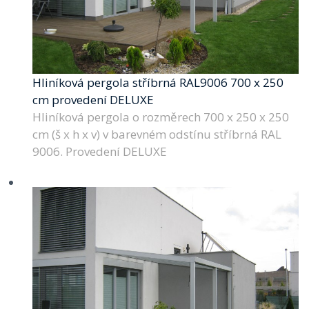
Hliníková pergola stříbrná RAL9006 700 x 250
cm provedení DELUXE
Hliníková pergola o rozměrech 700 x 250 x 250
cm (š x h x v) v barevném odstínu stříbrná RAL
9006. Provedení DELUXE