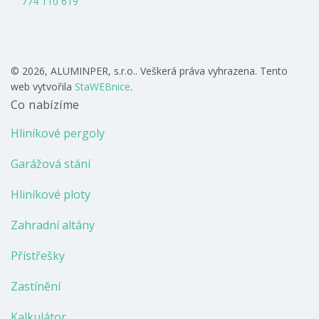
774 110 619
© 2026, ALUMINPER, s.r.o.. Veškerá práva vyhrazena. Tento
web vytvořila
StaWEBnice
.
Co nabízíme
Hliníkové pergoly
Garážová stání
Hliníkové ploty
Zahradní altány
Přístřešky
Zastínění
Kalkulátor