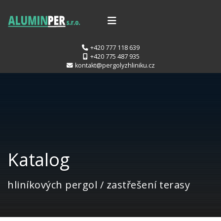
+420 777 118 639
+420 775 487 935
kontakt@pergolyzhliniku.cz
Katalog
hliníkových pergol / zastřešení terasy