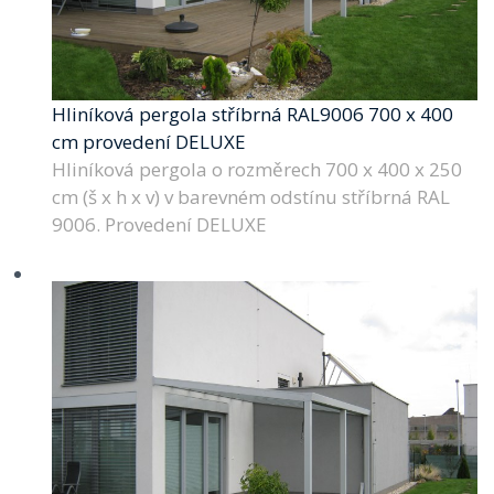
Hliníková pergola stříbrná RAL9006 700 x 400
cm provedení DELUXE
Hliníková pergola o rozměrech 700 x 400 x 250
cm (š x h x v) v barevném odstínu stříbrná RAL
9006. Provedení DELUXE