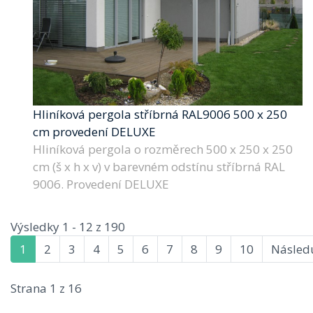
Hliníková pergola stříbrná RAL9006 500 x 250
cm provedení DELUXE
Hliníková pergola o rozměrech 500 x 250 x 250
cm (š x h x v) v barevném odstínu stříbrná RAL
9006. Provedení DELUXE
Výsledky 1 - 12 z 190
1
2
3
4
5
6
7
8
9
10
Následu
Strana 1 z 16