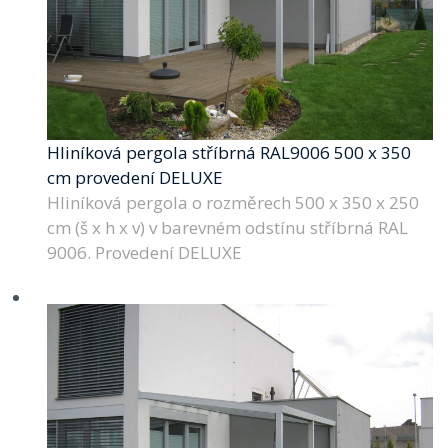
Hliníková pergola stříbrná RAL9006 500 x 350
cm provedení DELUXE
Hliníková pergola o rozměrech 500 x 350 x 250
cm (š x h x v) v barevném odstínu stříbrná RAL
9006. Provedení DELUXE