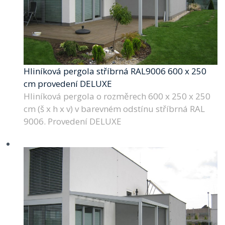
Hliníková pergola stříbrná RAL9006 600 x 250
cm provedení DELUXE
Hliníková pergola o rozměrech 600 x 250 x 250
cm (š x h x v) v barevném odstínu stříbrná RAL
9006. Provedení DELUXE