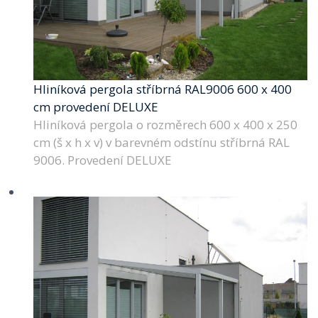
Hliníková pergola stříbrná RAL9006 600 x 400
cm provedení DELUXE
Hliníková pergola o rozměrech 600 x 400 x 250
cm (š x h x v) v barevném odstínu stříbrná RAL
9006. Provedení DELUXE