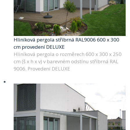
Hliníková pergola stříbrná RAL9006 600 x 300
cm provedení DELUXE
Hliníková pergola o rozměrech 600 x 300 x 250
cm (š x h x v) v barevném odstínu stříbrná RAL
9006. Provedení DELUXE