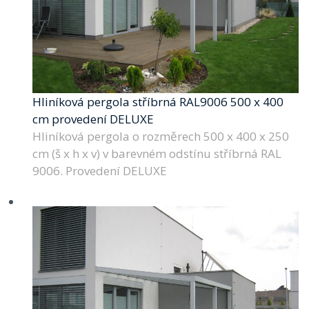
Hliníková pergola stříbrná RAL9006 500 x 400
cm provedení DELUXE
Hliníková pergola o rozměrech 500 x 400 x 250
cm (š x h x v) v barevném odstínu stříbrná RAL
9006. Provedení DELUXE