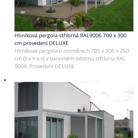
Hliníková pergola stříbrná RAL9006 700 x 300
cm provedení DELUXE
Hliníková pergola o rozměrech 700 x 300 x 250
cm (š x h x v) v barevném odstínu stříbrná RAL
9006. Provedení DELUXE