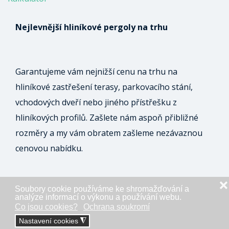
Nejlevnější hliníkové pergoly na trhu
Garantujeme vám nejnižší cenu na trhu na
hliníkové zastřešení terasy, parkovacího stání,
vchodových dveří nebo jiného přístřešku z
hliníkových profilů. Zašlete nám aspoň přibližné
rozměry a my vám obratem zašleme nezávaznou
cenovou nabídku.
❌
Soubory cookie používáme ke shromažďování a
ODESLAT NEZÁVAZNOU POPTÁVKU
analýze informací o výkonu a používání webu.
Co jsou cookies?
Ochrana soukromí
Nastavení cookies
◮