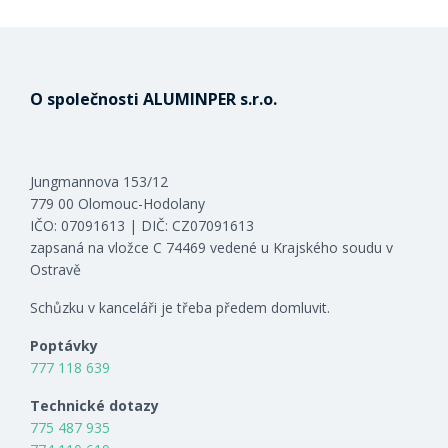
O společnosti ALUMINPER s.r.o.
Jungmannova 153/12
779 00 Olomouc-Hodolany
IČO: 07091613 | DIČ: CZ07091613
zapsaná na vložce C 74469 vedené u Krajského soudu v
Ostravě
Schůzku v kanceláři je třeba předem domluvit.
Poptávky
777 118 639
Technické dotazy
775 487 935