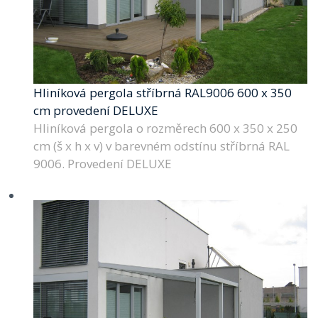
Hliníková pergola stříbrná RAL9006 600 x 350
cm provedení DELUXE
Hliníková pergola o rozměrech 600 x 350 x 250
cm (š x h x v) v barevném odstínu stříbrná RAL
9006. Provedení DELUXE