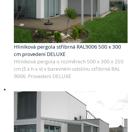
Hliníková pergola stříbrná RAL9006 500 x 300
cm provedení DELUXE
Hliníková pergola o rozměrech 500 x 300 x 250
cm (š x h x v) v barevném odstínu stříbrná RAL
9006. Provedení DELUXE