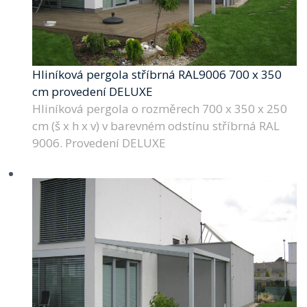
Hliníková pergola stříbrná RAL9006 700 x 350
cm provedení DELUXE
Hliníková pergola o rozměrech 700 x 350 x 250
cm (š x h x v) v barevném odstínu stříbrná RAL
9006. Provedení DELUXE