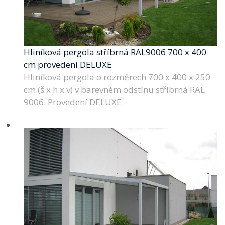
Hliníková pergola stříbrná RAL9006 700 x 400
cm provedení DELUXE
Hliníková pergola o rozměrech 700 x 400 x 250
cm (š x h x v) v barevném odstínu stříbrná RAL
9006. Provedení DELUXE