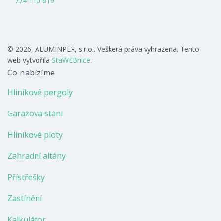
774 110 619
© 2026, ALUMINPER, s.r.o.. Veškerá práva vyhrazena. Tento
web vytvořila
StaWEBnice
.
Co nabízíme
Hliníkové pergoly
Garážová stání
Hliníkové ploty
Zahradní altány
Přístřešky
Zastínění
Kalkulátor