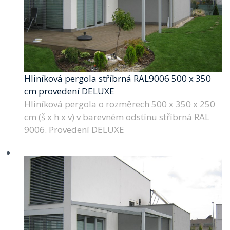
Hliníková pergola stříbrná RAL9006 500 x 350
cm provedení DELUXE
Hliníková pergola o rozměrech 500 x 350 x 250
cm (š x h x v) v barevném odstínu stříbrná RAL
9006. Provedení DELUXE