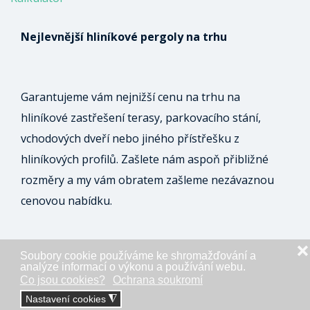
Nejlevnější hliníkové pergoly na trhu
Garantujeme vám nejnižší cenu na trhu na
hliníkové zastřešení terasy, parkovacího stání,
vchodových dveří nebo jiného přístřešku z
hliníkových profilů. Zašlete nám aspoň přibližné
rozměry a my vám obratem zašleme nezávaznou
cenovou nabídku.
❌
Soubory cookie používáme ke shromažďování a
ODESLAT NEZÁVAZNOU POPTÁVKU
analýze informací o výkonu a používání webu.
Co jsou cookies?
Ochrana soukromí
Nastavení cookies
◮