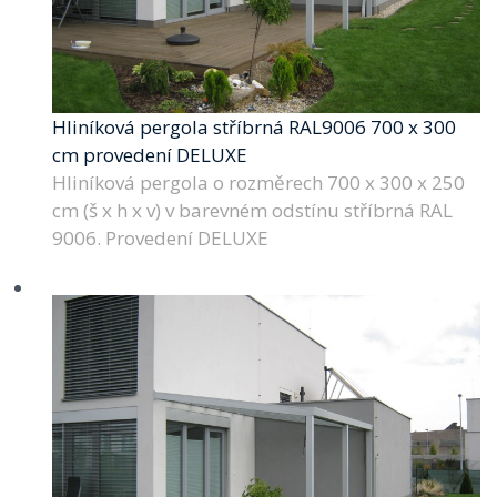
Hliníková pergola stříbrná RAL9006 700 x 300
cm provedení DELUXE
Hliníková pergola o rozměrech 700 x 300 x 250
cm (š x h x v) v barevném odstínu stříbrná RAL
9006. Provedení DELUXE