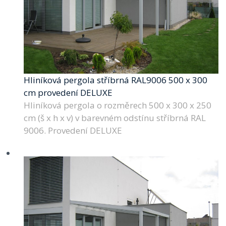
Hliníková pergola stříbrná RAL9006 500 x 300
cm provedení DELUXE
Hliníková pergola o rozměrech 500 x 300 x 250
cm (š x h x v) v barevném odstínu stříbrná RAL
9006. Provedení DELUXE