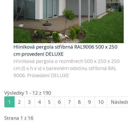
Hliníková pergola stříbrná RAL9006 500 x 250
cm provedení DELUXE
Hliníková pergola o rozměrech 500 x 250 x 250
cm (š x h x v) v barevném odstínu stříbrná RAL
9006. Provedení DELUXE
Výsledky 1 - 12 z 190
1
2
3
4
5
6
7
8
9
10
Následu
Strana 1 z 16