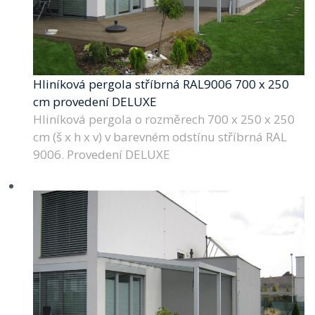
Hliníková pergola stříbrná RAL9006 700 x 250
cm provedení DELUXE
Hliníková pergola o rozměrech 700 x 250 x 250
cm (š x h x v) v barevném odstínu stříbrná RAL
9006. Provedení DELUXE