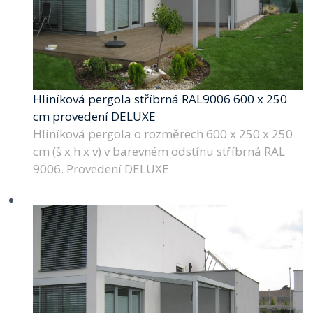
Hliníková pergola stříbrná RAL9006 600 x 250
cm provedení DELUXE
Hliníková pergola o rozměrech 600 x 250 x 250
cm (š x h x v) v barevném odstínu stříbrná RAL
9006. Provedení DELUXE