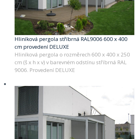
Hliníková pergola stříbrná RAL9006 600 x 400
cm provedení DELUXE
Hliníková pergola o rozměrech 600 x 400 x 250
cm (š x h x v) v barevném odstínu stříbrná RAL
9006. Provedení DELUXE