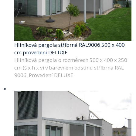
Hliníková pergola stříbrná RAL9006 500 x 400
cm provedení DELUXE
Hliníková pergola o rozměrech 500 x 400 x 250
cm (š x h x v) v barevném odstínu stříbrná RAL
9006. Provedení DELUXE