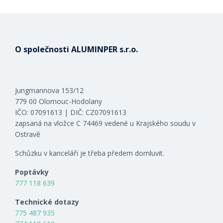
O společnosti ALUMINPER s.r.o.
Jungmannova 153/12
779 00 Olomouc-Hodolany
IČO: 07091613 | DIČ: CZ07091613
zapsaná na vložce C 74469 vedené u Krajského soudu v
Ostravě
Schůzku v kanceláři je třeba předem domluvit.
Poptávky
777 118 639
Technické dotazy
775 487 935