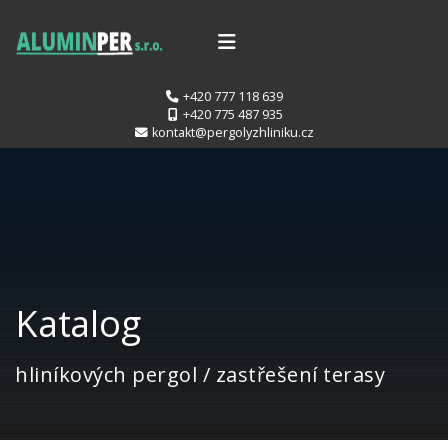
+420 777 118 639
+420 775 487 935
kontakt@pergolyzhliniku.cz
Katalog
hliníkových pergol / zastřešení terasy