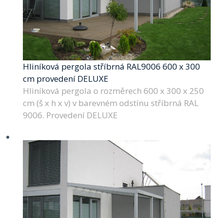
Hliníková pergola stříbrná RAL9006 600 x 300
cm provedení DELUXE
Hliníková pergola o rozměrech 600 x 300 x 250
cm (š x h x v) v barevném odstínu stříbrná RAL
9006. Provedení DELUXE