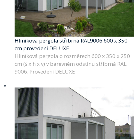
Hliníková pergola stříbrná RAL9006 600 x 350
cm provedení DELUXE
Hliníková pergola o rozměrech 600 x 350 x 250
cm (š x h x v) v barevném odstínu stříbrná RAL
9006. Provedení DELUXE