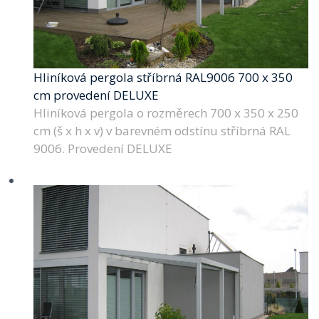
Hliníková pergola stříbrná RAL9006 700 x 350
cm provedení DELUXE
Hliníková pergola o rozměrech 700 x 350 x 250
cm (š x h x v) v barevném odstínu stříbrná RAL
9006. Provedení DELUXE