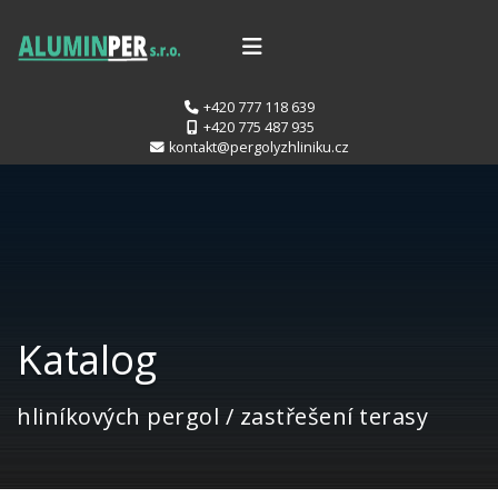
+420 777 118 639
+420 775 487 935
kontakt@pergolyzhliniku.cz
Katalog
hliníkových pergol / zastřešení terasy