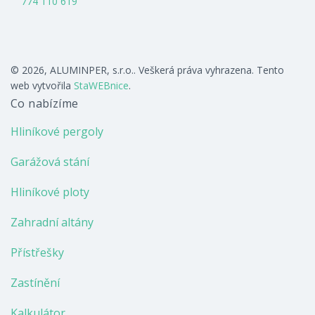
774 110 619
© 2026, ALUMINPER, s.r.o.. Veškerá práva vyhrazena. Tento
web vytvořila
StaWEBnice
.
Co nabízíme
Hliníkové pergoly
Garážová stání
Hliníkové ploty
Zahradní altány
Přístřešky
Zastínění
Kalkulátor