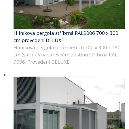
Hliníková pergola stříbrná RAL9006 700 x 300
cm provedení DELUXE
Hliníková pergola o rozměrech 700 x 300 x 250
cm (š x h x v) v barevném odstínu stříbrná RAL
9006. Provedení DELUXE