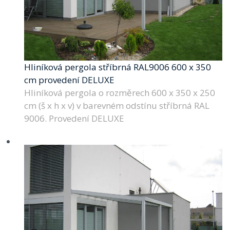
Hliníková pergola stříbrná RAL9006 600 x 350
cm provedení DELUXE
Hliníková pergola o rozměrech 600 x 350 x 250
cm (š x h x v) v barevném odstínu stříbrná RAL
9006. Provedení DELUXE