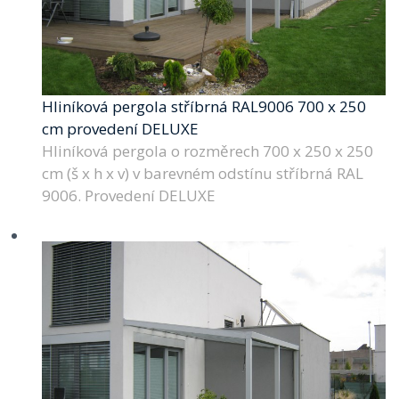
Hliníková pergola stříbrná RAL9006 700 x 250
cm provedení DELUXE
Hliníková pergola o rozměrech 700 x 250 x 250
cm (š x h x v) v barevném odstínu stříbrná RAL
9006. Provedení DELUXE