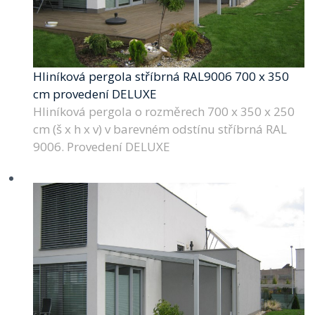
Hliníková pergola stříbrná RAL9006 700 x 350
cm provedení DELUXE
Hliníková pergola o rozměrech 700 x 350 x 250
cm (š x h x v) v barevném odstínu stříbrná RAL
9006. Provedení DELUXE