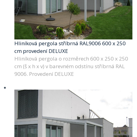
Hliníková pergola stříbrná RAL9006 600 x 250
cm provedení DELUXE
Hliníková pergola o rozměrech 600 x 250 x 250
cm (š x h x v) v barevném odstínu stříbrná RAL
9006. Provedení DELUXE