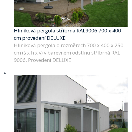
Hliníková pergola stříbrná RAL9006 700 x 400
cm provedení DELUXE
Hliníková pergola o rozměrech 700 x 400 x 250
cm (š x h x v) v barevném odstínu stříbrná RAL
9006. Provedení DELUXE