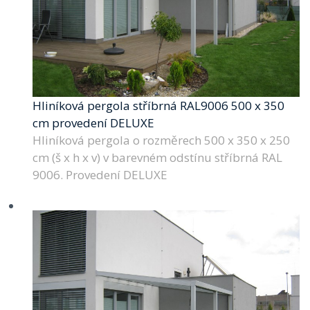
Hliníková pergola stříbrná RAL9006 500 x 350
cm provedení DELUXE
Hliníková pergola o rozměrech 500 x 350 x 250
cm (š x h x v) v barevném odstínu stříbrná RAL
9006. Provedení DELUXE