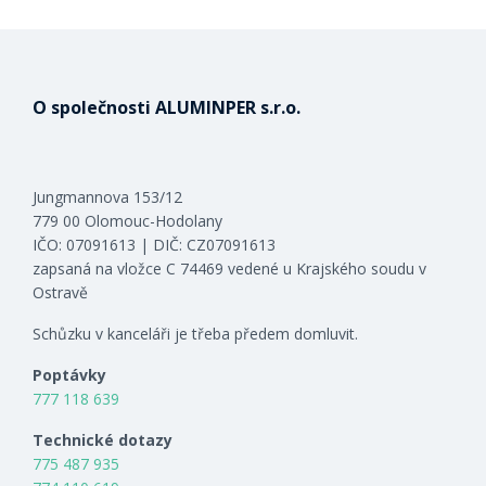
O společnosti ALUMINPER s.r.o.
Jungmannova 153/12
779 00 Olomouc-Hodolany
IČO: 07091613 | DIČ: CZ07091613
zapsaná na vložce C 74469 vedené u Krajského soudu v
Ostravě
Schůzku v kanceláři je třeba předem domluvit.
Poptávky
777 118 639
Technické dotazy
775 487 935