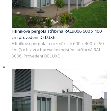
Hliníková pergola stříbrná RAL9006 600 x 400
cm provedení DELUXE
Hliníková pergola o rozměrech 600 x 400 x 250
cm (š x h x v) v barevném odstínu stříbrná RAL
9006. Provedení DELUXE