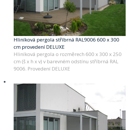
Hliníková pergola stříbrná RAL9006 600 x 300
cm provedení DELUXE
Hliníková pergola o rozměrech 600 x 300 x 250
cm (š x h x v) v barevném odstínu stříbrná RAL
9006. Provedení DELUXE