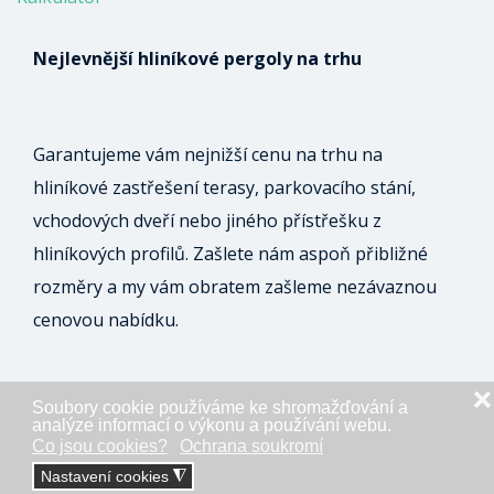
Nejlevnější hliníkové pergoly na trhu
Garantujeme vám nejnižší cenu na trhu na
hliníkové zastřešení terasy, parkovacího stání,
vchodových dveří nebo jiného přístřešku z
hliníkových profilů. Zašlete nám aspoň přibližné
rozměry a my vám obratem zašleme nezávaznou
cenovou nabídku.
❌
Soubory cookie používáme ke shromažďování a
ODESLAT NEZÁVAZNOU POPTÁVKU
analýze informací o výkonu a používání webu.
Co jsou cookies?
Ochrana soukromí
Nastavení cookies
◮