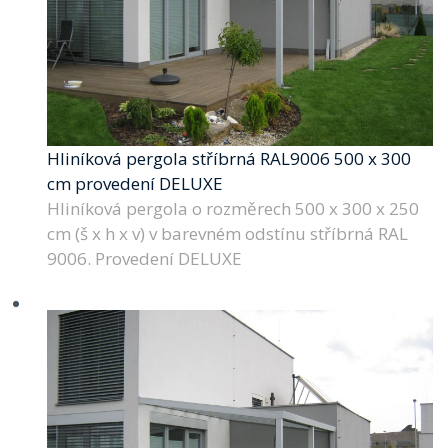
Hliníková pergola stříbrná RAL9006 500 x 300
cm provedení DELUXE
Hliníková pergola o rozměrech 500 x 300 x 250
cm (š x h x v) v barevném odstínu stříbrná RAL
9006. Provedení DELUXE