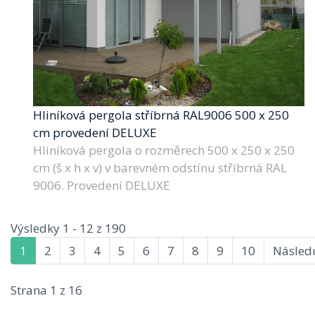
Hliníková pergola stříbrná RAL9006 500 x 250
cm provedení DELUXE
Hliníková pergola o rozměrech 500 x 250 x 250
cm (š x h x v) v barevném odstínu stříbrná RAL
9006. Provedení DELUXE
Výsledky 1 - 12 z 190
1
2
3
4
5
6
7
8
9
10
Následu
Strana 1 z 16