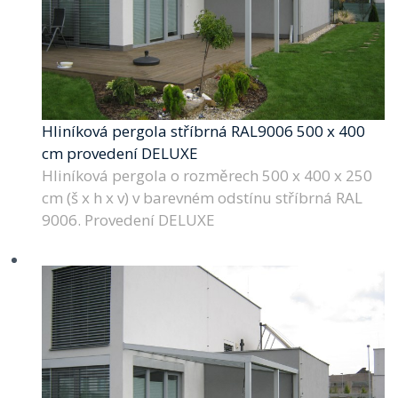
Hliníková pergola stříbrná RAL9006 500 x 400
cm provedení DELUXE
Hliníková pergola o rozměrech 500 x 400 x 250
cm (š x h x v) v barevném odstínu stříbrná RAL
9006. Provedení DELUXE