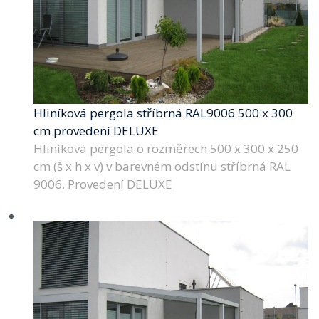
Hliníková pergola stříbrná RAL9006 500 x 300
cm provedení DELUXE
Hliníková pergola o rozměrech 500 x 300 x 250
cm (š x h x v) v barevném odstínu stříbrná RAL
9006. Provedení DELUXE