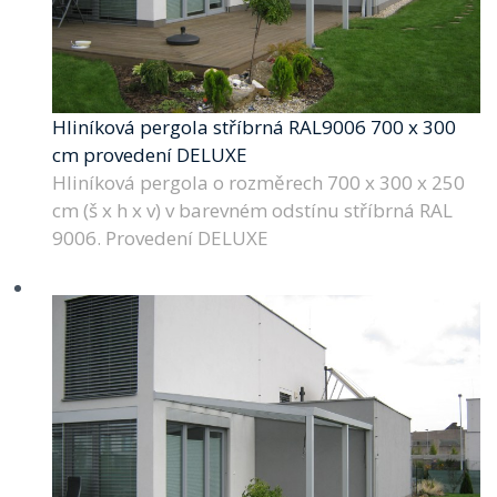
Hliníková pergola stříbrná RAL9006 700 x 300
cm provedení DELUXE
Hliníková pergola o rozměrech 700 x 300 x 250
cm (š x h x v) v barevném odstínu stříbrná RAL
9006. Provedení DELUXE