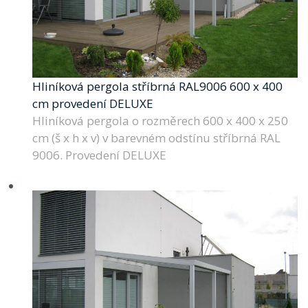
Hliníková pergola stříbrná RAL9006 600 x 400
cm provedení DELUXE
Hliníková pergola o rozměrech 600 x 400 x 250
cm (š x h x v) v barevném odstínu stříbrná RAL
9006. Provedení DELUXE