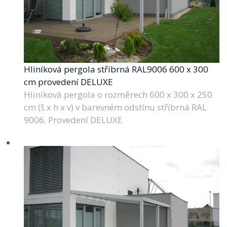
Hliníková pergola stříbrná RAL9006 600 x 300
cm provedení DELUXE
Hliníková pergola o rozměrech 600 x 300 x 250
cm (š x h x v) v barevném odstínu stříbrná RAL
9006. Provedení DELUXE