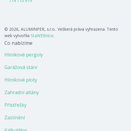
774 110 619
© 2026, ALUMINPER, s.r.o.. Veškerá práva vyhrazena. Tento
web vytvořila
StaWEBnice
.
Co nabízíme
Hliníkové pergoly
Garážová stání
Hliníkové ploty
Zahradní altány
Přístřešky
Zastínění
Kalkulátor