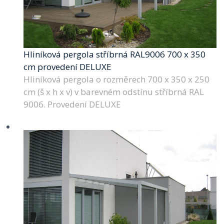
Hliníková pergola stříbrná RAL9006 700 x 350
cm provedení DELUXE
Hliníková pergola o rozměrech 700 x 350 x 250
cm (š x h x v) v barevném odstínu stříbrná RAL
9006. Provedení DELUXE