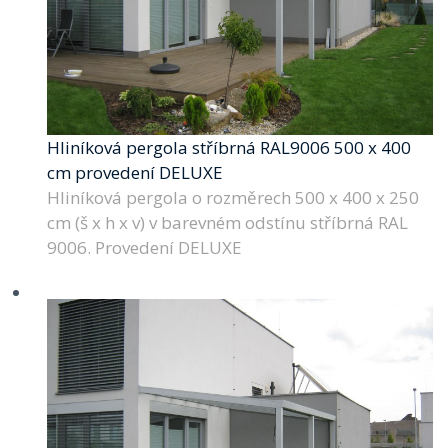
Hliníková pergola stříbrná RAL9006 500 x 400
cm provedení DELUXE
Hliníková pergola o rozměrech 500 x 400 x 250
cm (š x h x v) v barevném odstínu stříbrná RAL
9006. Provedení DELUXE