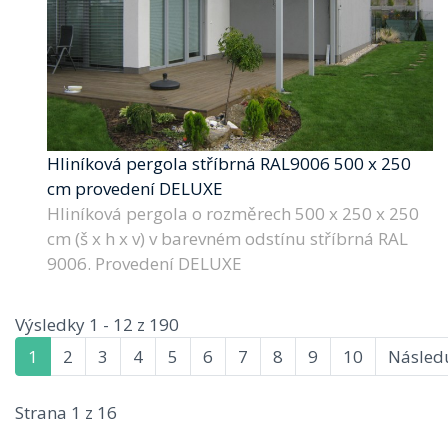
Hliníková pergola stříbrná RAL9006 500 x 250
cm provedení DELUXE
Hliníková pergola o rozměrech 500 x 250 x 250
cm (š x h x v) v barevném odstínu stříbrná RAL
9006. Provedení DELUXE
Výsledky 1 - 12 z 190
1
2
3
4
5
6
7
8
9
10
Následu
Strana 1 z 16