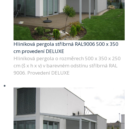
Hliníková pergola stříbrná RAL9006 500 x 350
cm provedení DELUXE
Hliníková pergola o rozměrech 500 x 350 x 250
cm (š x h x v) v barevném odstínu stříbrná RAL
9006. Provedení DELUXE