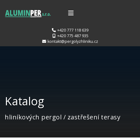
+420 777 118 639
+420 775 487 935
kontakt@pergolyzhliniku.cz
Katalog
hliníkových pergol / zastřešení terasy