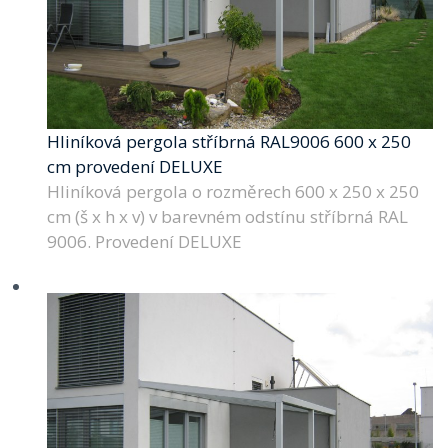
Hliníková pergola stříbrná RAL9006 600 x 250
cm provedení DELUXE
Hliníková pergola o rozměrech 600 x 250 x 250
cm (š x h x v) v barevném odstínu stříbrná RAL
9006. Provedení DELUXE