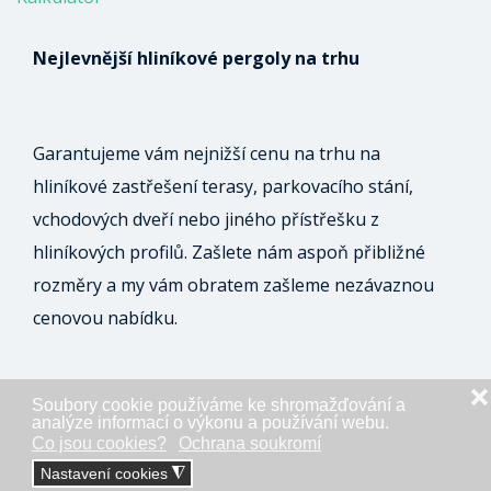
Nejlevnější hliníkové pergoly na trhu
Garantujeme vám nejnižší cenu na trhu na
hliníkové zastřešení terasy, parkovacího stání,
vchodových dveří nebo jiného přístřešku z
hliníkových profilů. Zašlete nám aspoň přibližné
rozměry a my vám obratem zašleme nezávaznou
cenovou nabídku.
❌
Soubory cookie používáme ke shromažďování a
ODESLAT NEZÁVAZNOU POPTÁVKU
analýze informací o výkonu a používání webu.
Co jsou cookies?
Ochrana soukromí
Nastavení cookies
◮