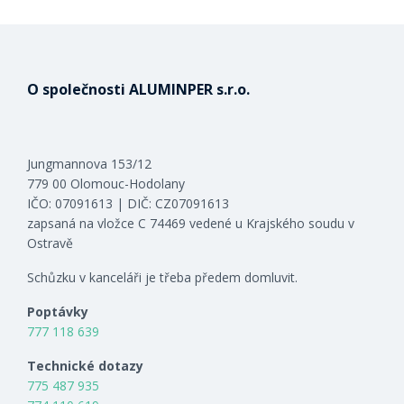
O společnosti ALUMINPER s.r.o.
Jungmannova 153/12
779 00 Olomouc-Hodolany
IČO: 07091613 | DIČ: CZ07091613
zapsaná na vložce C 74469 vedené u Krajského soudu v
Ostravě
Schůzku v kanceláři je třeba předem domluvit.
Poptávky
777 118 639
Technické dotazy
775 487 935