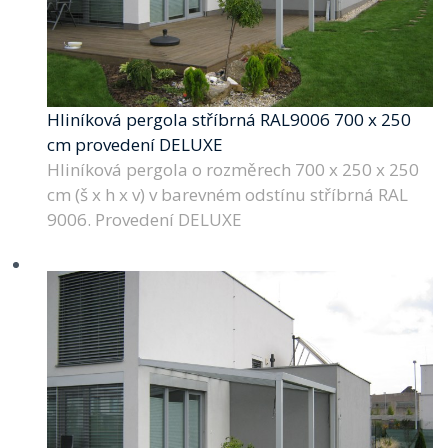
Hliníková pergola stříbrná RAL9006 700 x 250
cm provedení DELUXE
Hliníková pergola o rozměrech 700 x 250 x 250
cm (š x h x v) v barevném odstínu stříbrná RAL
9006. Provedení DELUXE