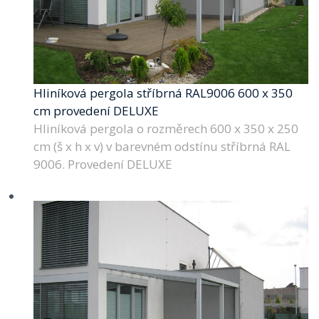
Hliníková pergola stříbrná RAL9006 600 x 350
cm provedení DELUXE
Hliníková pergola o rozměrech 600 x 350 x 250
cm (š x h x v) v barevném odstínu stříbrná RAL
9006. Provedení DELUXE