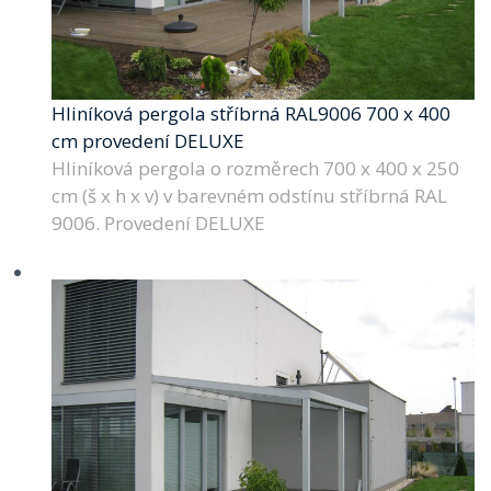
Hliníková pergola stříbrná RAL9006 700 x 400
cm provedení DELUXE
Hliníková pergola o rozměrech 700 x 400 x 250
cm (š x h x v) v barevném odstínu stříbrná RAL
9006. Provedení DELUXE