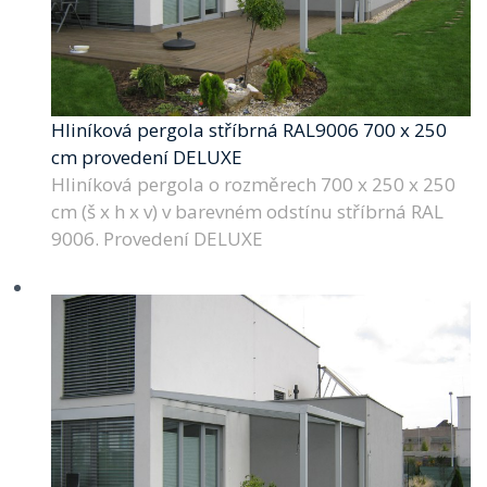
Hliníková pergola stříbrná RAL9006 700 x 250
cm provedení DELUXE
Hliníková pergola o rozměrech 700 x 250 x 250
cm (š x h x v) v barevném odstínu stříbrná RAL
9006. Provedení DELUXE