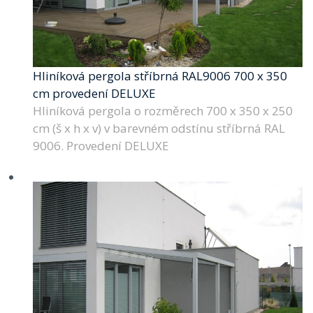
Hliníková pergola stříbrná RAL9006 700 x 350
cm provedení DELUXE
Hliníková pergola o rozměrech 700 x 350 x 250
cm (š x h x v) v barevném odstínu stříbrná RAL
9006. Provedení DELUXE