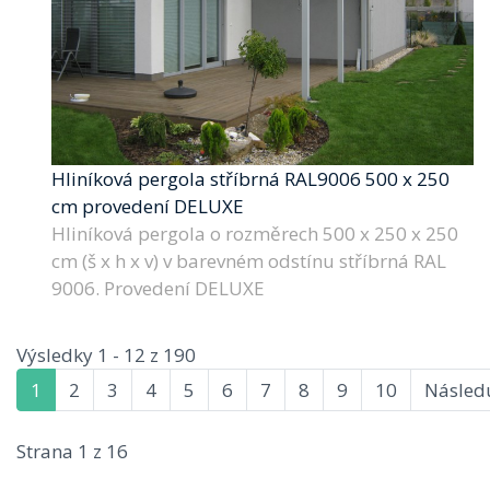
Hliníková pergola stříbrná RAL9006 500 x 250
cm provedení DELUXE
Hliníková pergola o rozměrech 500 x 250 x 250
cm (š x h x v) v barevném odstínu stříbrná RAL
9006. Provedení DELUXE
Výsledky 1 - 12 z 190
1
2
3
4
5
6
7
8
9
10
Následu
Strana 1 z 16