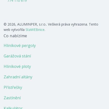
774 110 619
© 2026, ALUMINPER, s.r.o.. Veškerá práva vyhrazena. Tento
web vytvořila
StaWEBnice
.
Co nabízíme
Hliníkové pergoly
Garážová stání
Hliníkové ploty
Zahradní altány
Přístřešky
Zastínění
Kalkulátor