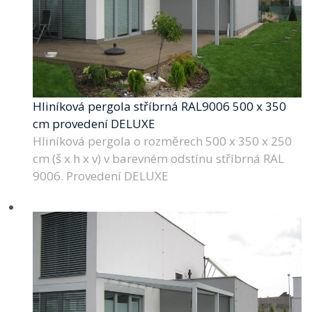
Hliníková pergola stříbrná RAL9006 500 x 350
cm provedení DELUXE
Hliníková pergola o rozměrech 500 x 350 x 250
cm (š x h x v) v barevném odstínu stříbrná RAL
9006. Provedení DELUXE