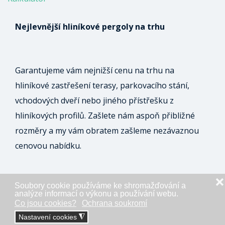
Nejlevnější hliníkové pergoly na trhu
Garantujeme vám nejnižší cenu na trhu na
hliníkové zastřešení terasy, parkovacího stání,
vchodových dveří nebo jiného přístřešku z
hliníkových profilů. Zašlete nám aspoň přibližné
rozměry a my vám obratem zašleme nezávaznou
cenovou nabídku.
❌
Soubory cookie používáme ke shromažďování a
ODESLAT NEZÁVAZNOU POPTÁVKU
analýze informací o výkonu a používání webu.
Co jsou cookies?
Ochrana soukromí
Nastavení cookies
◮