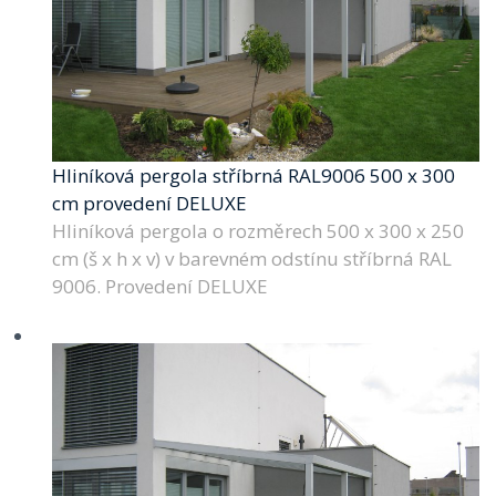
Hliníková pergola stříbrná RAL9006 500 x 300
cm provedení DELUXE
Hliníková pergola o rozměrech 500 x 300 x 250
cm (š x h x v) v barevném odstínu stříbrná RAL
9006. Provedení DELUXE