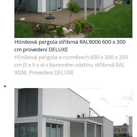
Hliníková pergola stříbrná RAL9006 600 x 300
cm provedení DELUXE
Hliníková pergola o rozměrech 600 x 300 x 250
cm (š x h x v) v barevném odstínu stříbrná RAL
9006. Provedení DELUXE