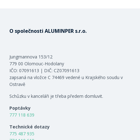
O společnosti ALUMINPER s.r.o.
Jungmannova 153/12
779 00 Olomouc-Hodolany
IČO: 07091613 | DIČ: CZ07091613
zapsaná na vložce C 74469 vedené u Krajského soudu v
Ostravě
Schůzku v kanceláři je třeba předem domluvit.
Poptávky
777 118 639
Technické dotazy
775 487 935