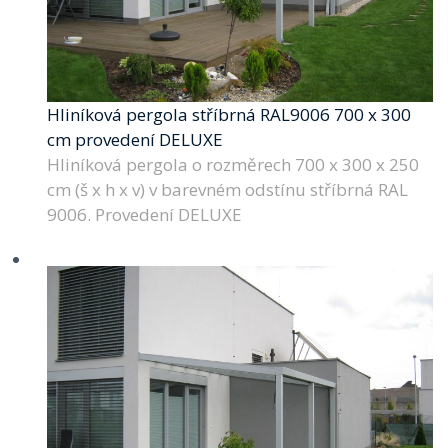
Hliníková pergola stříbrná RAL9006 700 x 300
cm provedení DELUXE
Hliníková pergola o rozměrech 700 x 300 x 250
cm (š x h x v) v barevném odstínu stříbrná RAL
9006. Provedení DELUXE