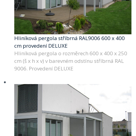
Hliníková pergola stříbrná RAL9006 600 x 400
cm provedení DELUXE
Hliníková pergola o rozměrech 600 x 400 x 250
cm (š x h x v) v barevném odstínu stříbrná RAL
9006. Provedení DELUXE