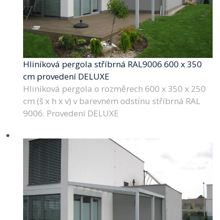
Hliníková pergola stříbrná RAL9006 600 x 350
cm provedení DELUXE
Hliníková pergola o rozměrech 600 x 350 x 250
cm (š x h x v) v barevném odstínu stříbrná RAL
9006. Provedení DELUXE