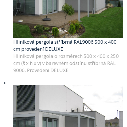
Hliníková pergola stříbrná RAL9006 500 x 400
cm provedení DELUXE
Hliníková pergola o rozměrech 500 x 400 x 250
cm (š x h x v) v barevném odstínu stříbrná RAL
9006. Provedení DELUXE