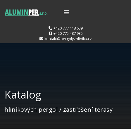
+420 777 118 639
+420 775 487 935
kontakt@pergolyzhliniku.cz
Katalog
hliníkových pergol / zastřešení terasy