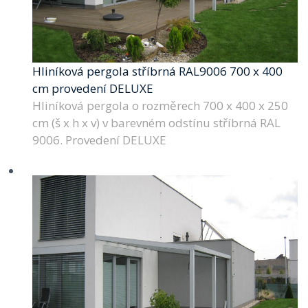
Hliníková pergola stříbrná RAL9006 700 x 400
cm provedení DELUXE
Hliníková pergola o rozměrech 700 x 400 x 250
cm (š x h x v) v barevném odstínu stříbrná RAL
9006. Provedení DELUXE