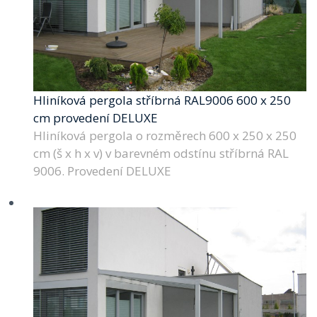
Hliníková pergola stříbrná RAL9006 600 x 250
cm provedení DELUXE
Hliníková pergola o rozměrech 600 x 250 x 250
cm (š x h x v) v barevném odstínu stříbrná RAL
9006. Provedení DELUXE