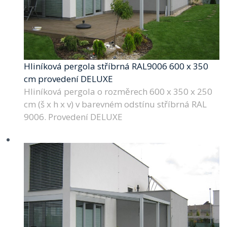
Hliníková pergola stříbrná RAL9006 600 x 350
cm provedení DELUXE
Hliníková pergola o rozměrech 600 x 350 x 250
cm (š x h x v) v barevném odstínu stříbrná RAL
9006. Provedení DELUXE