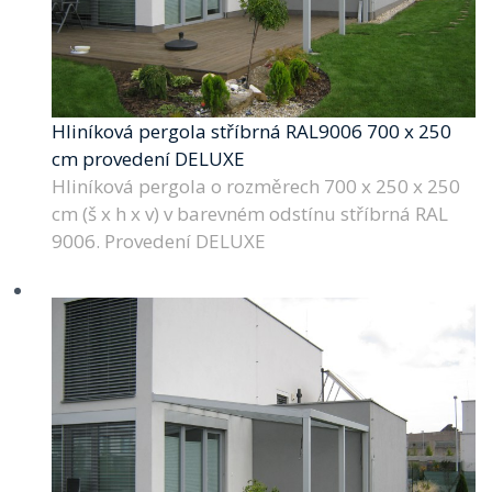
Hliníková pergola stříbrná RAL9006 700 x 250
cm provedení DELUXE
Hliníková pergola o rozměrech 700 x 250 x 250
cm (š x h x v) v barevném odstínu stříbrná RAL
9006. Provedení DELUXE