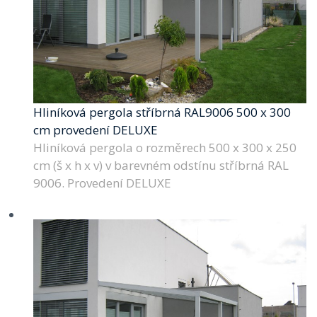
Hliníková pergola stříbrná RAL9006 500 x 300
cm provedení DELUXE
Hliníková pergola o rozměrech 500 x 300 x 250
cm (š x h x v) v barevném odstínu stříbrná RAL
9006. Provedení DELUXE