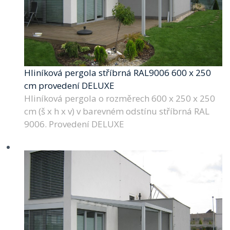
Hliníková pergola stříbrná RAL9006 600 x 250
cm provedení DELUXE
Hliníková pergola o rozměrech 600 x 250 x 250
cm (š x h x v) v barevném odstínu stříbrná RAL
9006. Provedení DELUXE