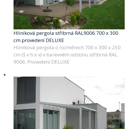
Hliníková pergola stříbrná RAL9006 700 x 300
cm provedení DELUXE
Hliníková pergola o rozměrech 700 x 300 x 250
cm (š x h x v) v barevném odstínu stříbrná RAL
9006. Provedení DELUXE