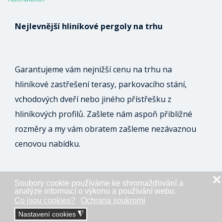
Nejlevnější hliníkové pergoly na trhu
Garantujeme vám nejnižší cenu na trhu na
hliníkové zastřešení terasy, parkovacího stání,
vchodových dveří nebo jiného přístřešku z
hliníkových profilů. Zašlete nám aspoň přibližné
rozměry a my vám obratem zašleme nezávaznou
cenovou nabídku.
❌
Soubory cookie používáme ke shromažďování a
ODESLAT NEZÁVAZNOU POPTÁVKU
analýze informací o výkonu a používání webu.
Co jsou cookies?
Ochrana soukromí
Nastavení cookies
◮