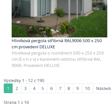
Hliníková pergola stříbrná RAL9006 500 x 250
cm provedení DELUXE
Hliníková pergola o rozměrech 500 x 250 x 250
cm (š x h x v) v barevném odstínu stříbrná RAL
9006. Provedení DELUXE
Výsledky 1 - 12 z 190
1
2
3
4
5
6
7
8
9
10
Následu
Strana 1 z 16