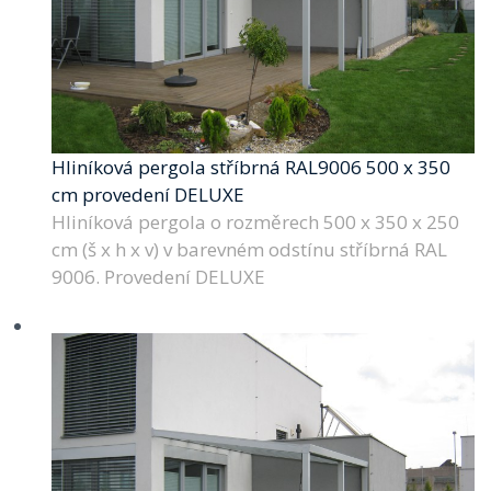
Hliníková pergola stříbrná RAL9006 500 x 350
cm provedení DELUXE
Hliníková pergola o rozměrech 500 x 350 x 250
cm (š x h x v) v barevném odstínu stříbrná RAL
9006. Provedení DELUXE