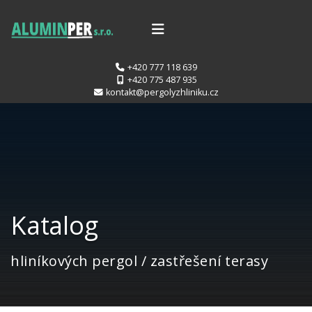
+420 777 118 639
+420 775 487 935
kontakt@pergolyzhliniku.cz
Katalog
hliníkových pergol / zastřešení terasy