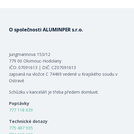
O společnosti ALUMINPER s.r.o.
Jungmannova 153/12
779 00 Olomouc-Hodolany
IČO: 07091613 | DIČ: CZ07091613
zapsaná na vložce C 74469 vedené u Krajského soudu v
Ostravě
Schůzku v kanceláři je třeba předem domluvit.
Poptávky
777 118 639
Technické dotazy
775 487 935