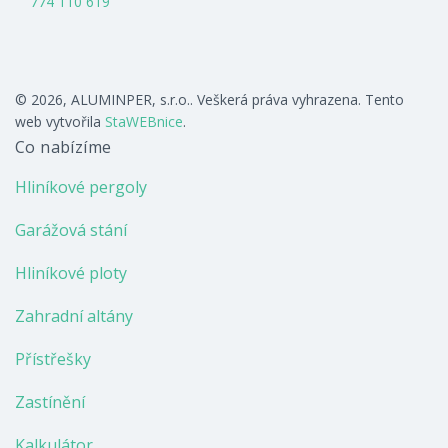
774 110 619
© 2026, ALUMINPER, s.r.o.. Veškerá práva vyhrazena. Tento
web vytvořila
StaWEBnice
.
Co nabízíme
Hliníkové pergoly
Garážová stání
Hliníkové ploty
Zahradní altány
Přístřešky
Zastínění
Kalkulátor