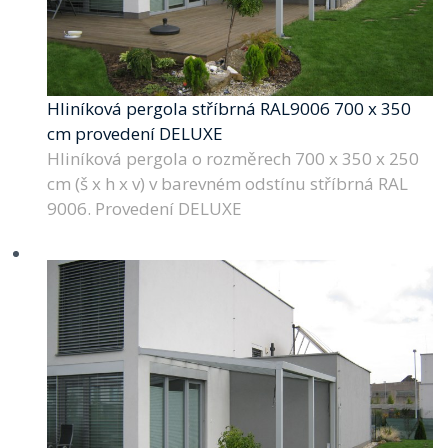
Hliníková pergola stříbrná RAL9006 700 x 350
cm provedení DELUXE
Hliníková pergola o rozměrech 700 x 350 x 250
cm (š x h x v) v barevném odstínu stříbrná RAL
9006. Provedení DELUXE