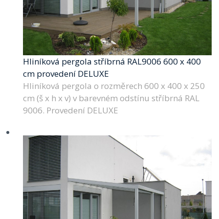
Hliníková pergola stříbrná RAL9006 600 x 400
cm provedení DELUXE
Hliníková pergola o rozměrech 600 x 400 x 250
cm (š x h x v) v barevném odstínu stříbrná RAL
9006. Provedení DELUXE