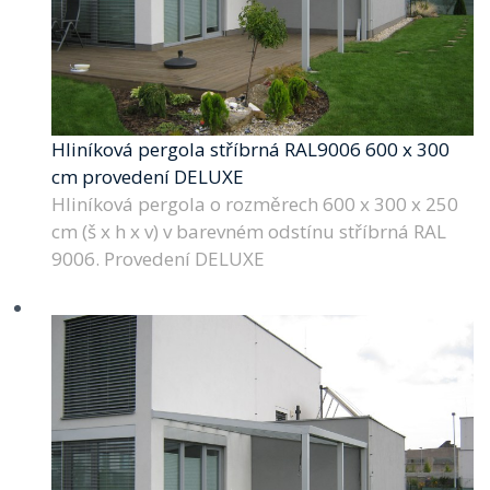
Hliníková pergola stříbrná RAL9006 600 x 300
cm provedení DELUXE
Hliníková pergola o rozměrech 600 x 300 x 250
cm (š x h x v) v barevném odstínu stříbrná RAL
9006. Provedení DELUXE