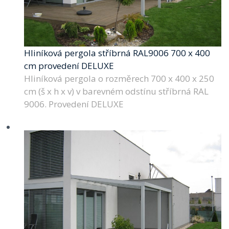
Hliníková pergola stříbrná RAL9006 700 x 400
cm provedení DELUXE
Hliníková pergola o rozměrech 700 x 400 x 250
cm (š x h x v) v barevném odstínu stříbrná RAL
9006. Provedení DELUXE