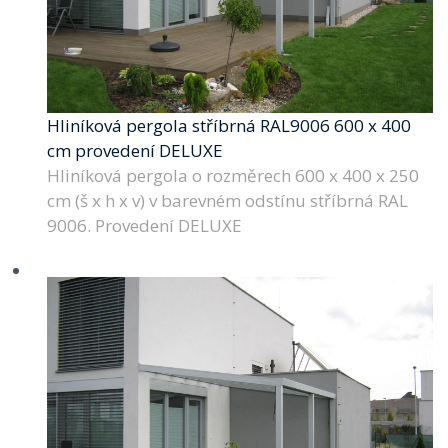
Hliníková pergola stříbrná RAL9006 600 x 400
cm provedení DELUXE
Hliníková pergola o rozměrech 600 x 400 x 250
cm (š x h x v) v barevném odstínu stříbrná RAL
9006. Provedení DELUXE