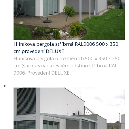
Hliníková pergola stříbrná RAL9006 500 x 350
cm provedení DELUXE
Hliníková pergola o rozměrech 500 x 350 x 250
cm (š x h x v) v barevném odstínu stříbrná RAL
9006. Provedení DELUXE