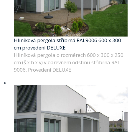
Hliníková pergola stříbrná RAL9006 600 x 300
cm provedení DELUXE
Hliníková pergola o rozměrech 600 x 300 x 250
cm (š x h x v) v barevném odstínu stříbrná RAL
9006. Provedení DELUXE