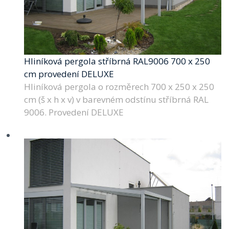
Hliníková pergola stříbrná RAL9006 700 x 250
cm provedení DELUXE
Hliníková pergola o rozměrech 700 x 250 x 250
cm (š x h x v) v barevném odstínu stříbrná RAL
9006. Provedení DELUXE