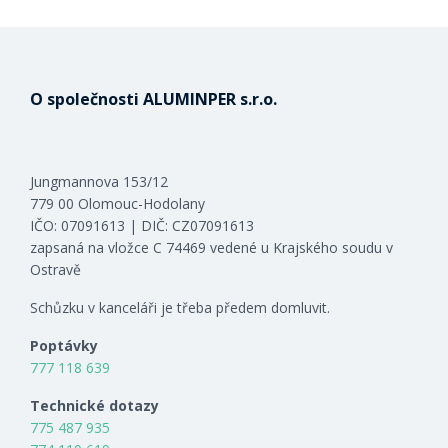
O společnosti ALUMINPER s.r.o.
Jungmannova 153/12
779 00 Olomouc-Hodolany
IČO: 07091613 | DIČ: CZ07091613
zapsaná na vložce C 74469 vedené u Krajského soudu v
Ostravě
Schůzku v kanceláři je třeba předem domluvit.
Poptávky
777 118 639
Technické dotazy
775 487 935