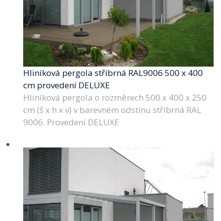
Hliníková pergola stříbrná RAL9006 500 x 400
cm provedení DELUXE
Hliníková pergola o rozměrech 500 x 400 x 250
cm (š x h x v) v barevném odstínu stříbrná RAL
9006. Provedení DELUXE