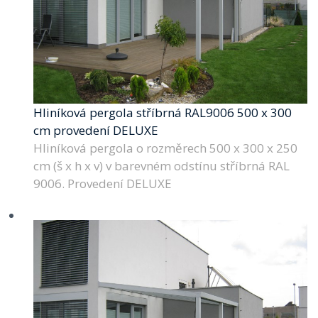
Hliníková pergola stříbrná RAL9006 500 x 300
cm provedení DELUXE
Hliníková pergola o rozměrech 500 x 300 x 250
cm (š x h x v) v barevném odstínu stříbrná RAL
9006. Provedení DELUXE