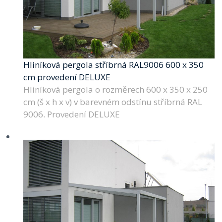
Hliníková pergola stříbrná RAL9006 600 x 350
cm provedení DELUXE
Hliníková pergola o rozměrech 600 x 350 x 250
cm (š x h x v) v barevném odstínu stříbrná RAL
9006. Provedení DELUXE