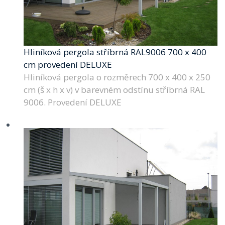
Hliníková pergola stříbrná RAL9006 700 x 400
cm provedení DELUXE
Hliníková pergola o rozměrech 700 x 400 x 250
cm (š x h x v) v barevném odstínu stříbrná RAL
9006. Provedení DELUXE