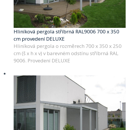
Hliníková pergola stříbrná RAL9006 700 x 350
cm provedení DELUXE
Hliníková pergola o rozměrech 700 x 350 x 250
cm (š x h x v) v barevném odstínu stříbrná RAL
9006. Provedení DELUXE