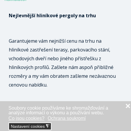
Nejlevnější hliníkové pergoly na trhu
Garantujeme vám nejnižší cenu na trhu na
hliníkové zastřešení terasy, parkovacího stání,
vchodových dveří nebo jiného přístřešku z
hliníkových profilů. Zašlete nám aspoň přibližné
rozměry a my vám obratem zašleme nezávaznou
cenovou nabídku.
❌
Soubory cookie používáme ke shromažďování a
ODESLAT NEZÁVAZNOU POPTÁVKU
analýze informací o výkonu a používání webu.
Co jsou cookies?
Ochrana soukromí
Nastavení cookies
◮