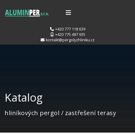
+420 777 118 639
+420 775 487 935
kontakt@pergolyzhliniku.cz
Katalog
hliníkových pergol / zastřešení terasy