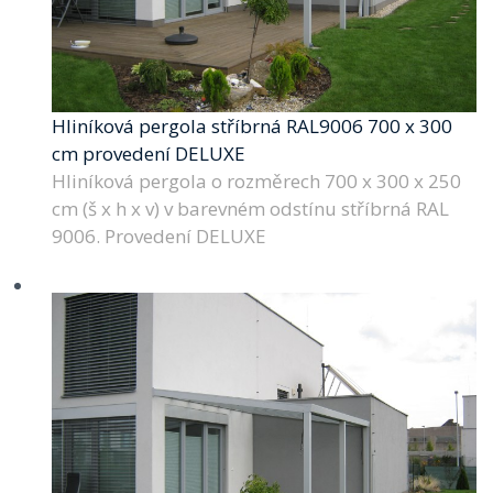
Hliníková pergola stříbrná RAL9006 700 x 300
cm provedení DELUXE
Hliníková pergola o rozměrech 700 x 300 x 250
cm (š x h x v) v barevném odstínu stříbrná RAL
9006. Provedení DELUXE