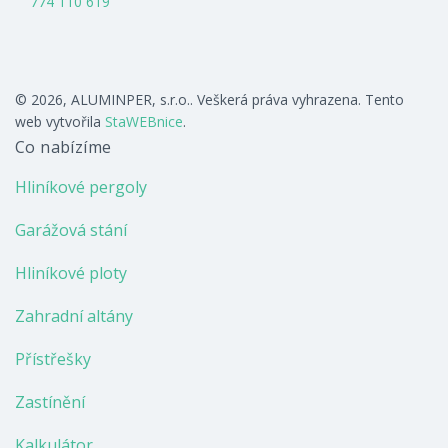
774 110 619
© 2026, ALUMINPER, s.r.o.. Veškerá práva vyhrazena. Tento
web vytvořila
StaWEBnice
.
Co nabízíme
Hliníkové pergoly
Garážová stání
Hliníkové ploty
Zahradní altány
Přístřešky
Zastínění
Kalkulátor