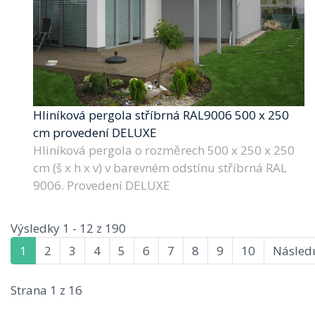
Hliníková pergola stříbrná RAL9006 500 x 250
cm provedení DELUXE
Hliníková pergola o rozměrech 500 x 250 x 250
cm (š x h x v) v barevném odstínu stříbrná RAL
9006. Provedení DELUXE
Výsledky 1 - 12 z 190
1
2
3
4
5
6
7
8
9
10
Následu
Strana 1 z 16