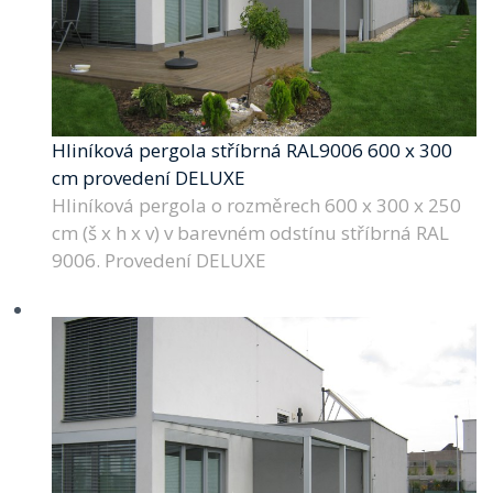
Hliníková pergola stříbrná RAL9006 600 x 300
cm provedení DELUXE
Hliníková pergola o rozměrech 600 x 300 x 250
cm (š x h x v) v barevném odstínu stříbrná RAL
9006. Provedení DELUXE