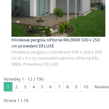
Hliníková pergola stříbrná RAL9006 500 x 250
cm provedení DELUXE
Hliníková pergola o rozměrech 500 x 250 x 250
cm (š x h x v) v barevném odstínu stříbrná RAL
9006. Provedení DELUXE
Výsledky 1 - 12 z 190
1
2
3
4
5
6
7
8
9
10
Následu
Strana 1 z 16