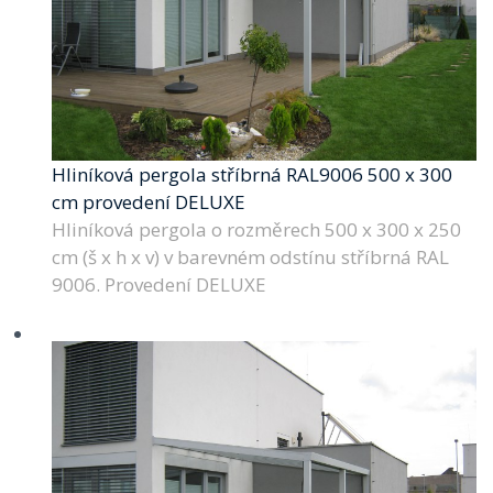
Hliníková pergola stříbrná RAL9006 500 x 300
cm provedení DELUXE
Hliníková pergola o rozměrech 500 x 300 x 250
cm (š x h x v) v barevném odstínu stříbrná RAL
9006. Provedení DELUXE