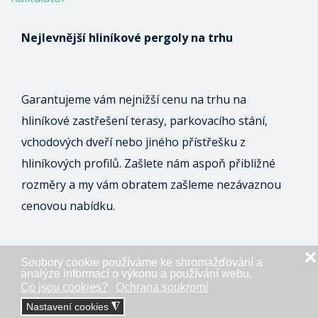
Nejlevnější hliníkové pergoly na trhu
Garantujeme vám nejnižší cenu na trhu na
hliníkové zastřešení terasy, parkovacího stání,
vchodových dveří nebo jiného přístřešku z
hliníkových profilů. Zašlete nám aspoň přibližné
rozměry a my vám obratem zašleme nezávaznou
cenovou nabídku.
❌
Soubory cookie používáme ke shromažďování a
ODESLAT NEZÁVAZNOU POPTÁVKU
analýze informací o výkonu a používání webu.
Co jsou cookies?
Ochrana soukromí
Nastavení cookies
◮