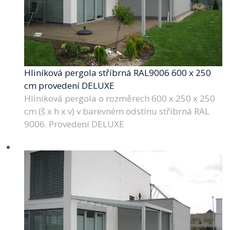
Hliníková pergola stříbrná RAL9006 600 x 250
cm provedení DELUXE
Hliníková pergola o rozměrech 600 x 250 x 250
cm (š x h x v) v barevném odstínu stříbrná RAL
9006. Provedení DELUXE