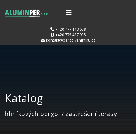
+420 777 118 639
+420 775 487 935
kontakt@pergolyzhliniku.cz
Katalog
hliníkových pergol / zastřešení terasy