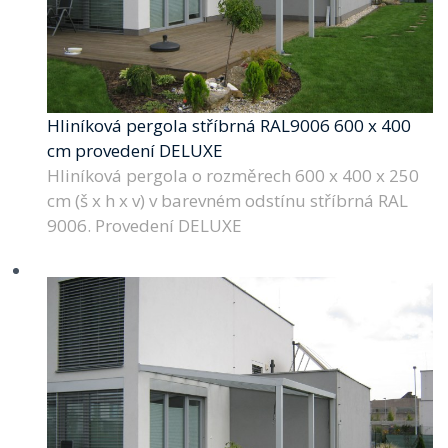
Hliníková pergola stříbrná RAL9006 600 x 400
cm provedení DELUXE
Hliníková pergola o rozměrech 600 x 400 x 250
cm (š x h x v) v barevném odstínu stříbrná RAL
9006. Provedení DELUXE