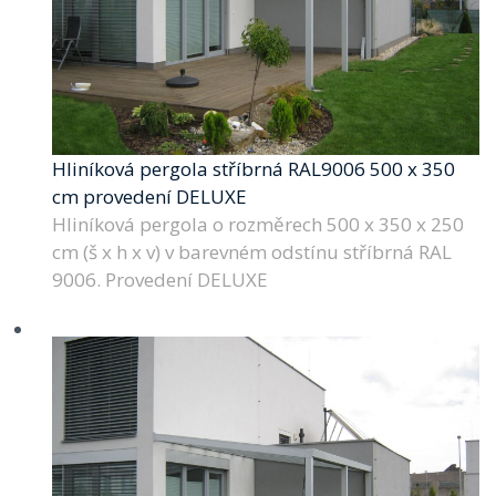
Hliníková pergola stříbrná RAL9006 500 x 350
cm provedení DELUXE
Hliníková pergola o rozměrech 500 x 350 x 250
cm (š x h x v) v barevném odstínu stříbrná RAL
9006. Provedení DELUXE