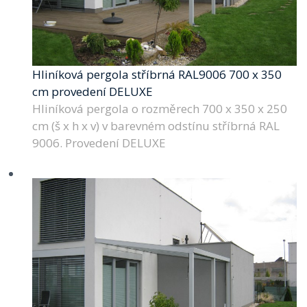
Hliníková pergola stříbrná RAL9006 700 x 350
cm provedení DELUXE
Hliníková pergola o rozměrech 700 x 350 x 250
cm (š x h x v) v barevném odstínu stříbrná RAL
9006. Provedení DELUXE