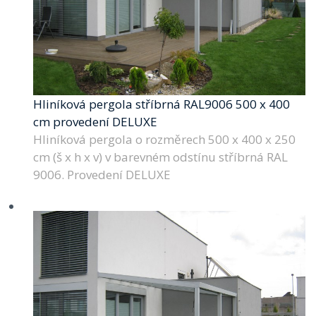
Hliníková pergola stříbrná RAL9006 500 x 400
cm provedení DELUXE
Hliníková pergola o rozměrech 500 x 400 x 250
cm (š x h x v) v barevném odstínu stříbrná RAL
9006. Provedení DELUXE