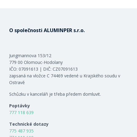
O společnosti ALUMINPER s.r.o.
Jungmannova 153/12
779 00 Olomouc-Hodolany
IČO: 07091613 | DIČ: CZ07091613
zapsaná na vložce C 74469 vedené u Krajského soudu v
Ostravě
Schůzku v kanceláři je třeba předem domluvit.
Poptávky
777 118 639
Technické dotazy
775 487 935