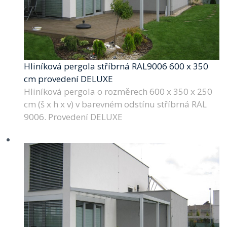
Hliníková pergola stříbrná RAL9006 600 x 350
cm provedení DELUXE
Hliníková pergola o rozměrech 600 x 350 x 250
cm (š x h x v) v barevném odstínu stříbrná RAL
9006. Provedení DELUXE