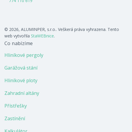
774 110 619
© 2026, ALUMINPER, s.r.o.. Veškerá práva vyhrazena. Tento
web vytvořila
StaWEBnice
.
Co nabízíme
Hliníkové pergoly
Garážová stání
Hliníkové ploty
Zahradní altány
Přístřešky
Zastínění
Kalkulátor