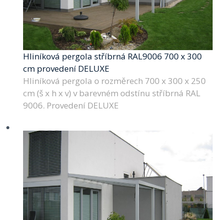
Hliníková pergola stříbrná RAL9006 700 x 300
cm provedení DELUXE
Hliníková pergola o rozměrech 700 x 300 x 250
cm (š x h x v) v barevném odstínu stříbrná RAL
9006. Provedení DELUXE