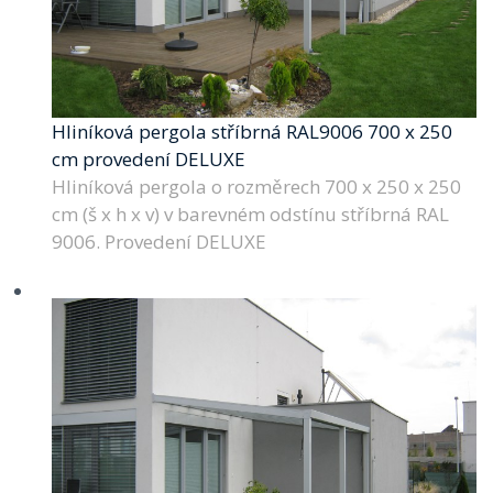
Hliníková pergola stříbrná RAL9006 700 x 250
cm provedení DELUXE
Hliníková pergola o rozměrech 700 x 250 x 250
cm (š x h x v) v barevném odstínu stříbrná RAL
9006. Provedení DELUXE