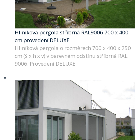
Hliníková pergola stříbrná RAL9006 700 x 400
cm provedení DELUXE
Hliníková pergola o rozměrech 700 x 400 x 250
cm (š x h x v) v barevném odstínu stříbrná RAL
9006. Provedení DELUXE