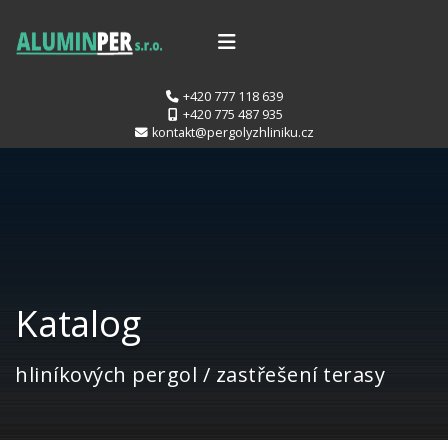
+420 777 118 639
+420 775 487 935
kontakt@pergolyzhliniku.cz
Katalog
hliníkových pergol / zastřešení terasy