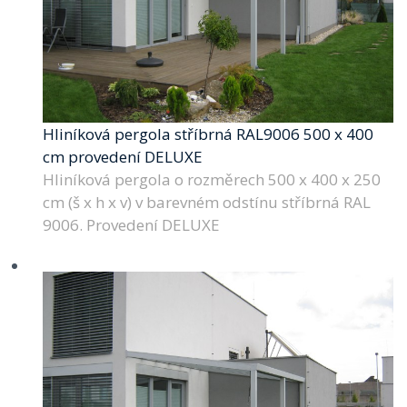
Hliníková pergola stříbrná RAL9006 500 x 400
cm provedení DELUXE
Hliníková pergola o rozměrech 500 x 400 x 250
cm (š x h x v) v barevném odstínu stříbrná RAL
9006. Provedení DELUXE