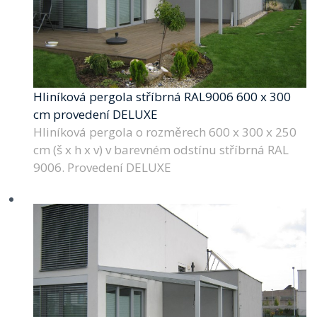
Hliníková pergola stříbrná RAL9006 600 x 300
cm provedení DELUXE
Hliníková pergola o rozměrech 600 x 300 x 250
cm (š x h x v) v barevném odstínu stříbrná RAL
9006. Provedení DELUXE