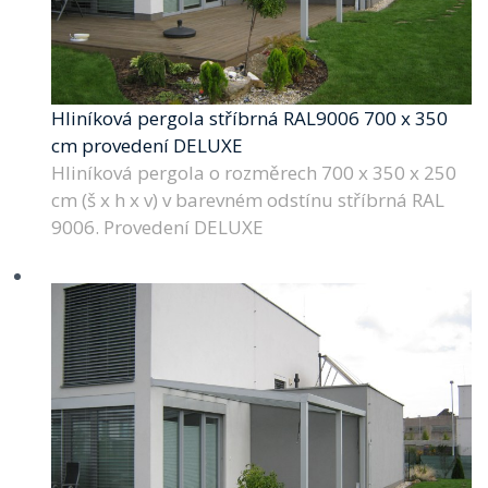
Hliníková pergola stříbrná RAL9006 700 x 350
cm provedení DELUXE
Hliníková pergola o rozměrech 700 x 350 x 250
cm (š x h x v) v barevném odstínu stříbrná RAL
9006. Provedení DELUXE