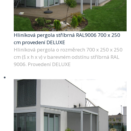
Hliníková pergola stříbrná RAL9006 700 x 250
cm provedení DELUXE
Hliníková pergola o rozměrech 700 x 250 x 250
cm (š x h x v) v barevném odstínu stříbrná RAL
9006. Provedení DELUXE