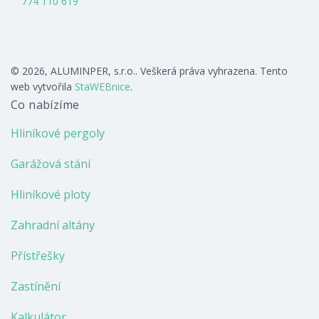
774 110 619
© 2026, ALUMINPER, s.r.o.. Veškerá práva vyhrazena. Tento
web vytvořila
StaWEBnice
.
Co nabízíme
Hliníkové pergoly
Garážová stání
Hliníkové ploty
Zahradní altány
Přístřešky
Zastínění
Kalkulátor