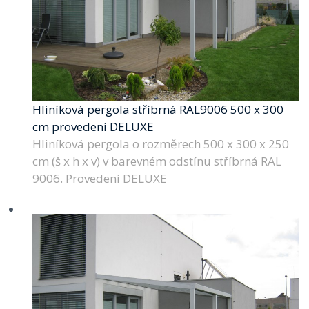
Hliníková pergola stříbrná RAL9006 500 x 300
cm provedení DELUXE
Hliníková pergola o rozměrech 500 x 300 x 250
cm (š x h x v) v barevném odstínu stříbrná RAL
9006. Provedení DELUXE