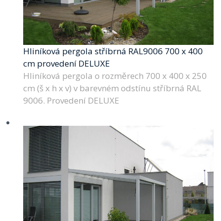
Hliníková pergola stříbrná RAL9006 700 x 400
cm provedení DELUXE
Hliníková pergola o rozměrech 700 x 400 x 250
cm (š x h x v) v barevném odstínu stříbrná RAL
9006. Provedení DELUXE