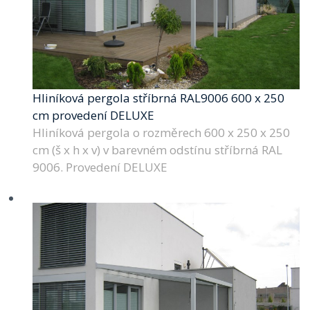
Hliníková pergola stříbrná RAL9006 600 x 250
cm provedení DELUXE
Hliníková pergola o rozměrech 600 x 250 x 250
cm (š x h x v) v barevném odstínu stříbrná RAL
9006. Provedení DELUXE