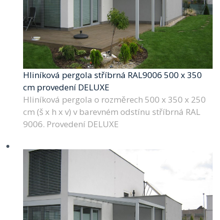
Hliníková pergola stříbrná RAL9006 500 x 350
cm provedení DELUXE
Hliníková pergola o rozměrech 500 x 350 x 250
cm (š x h x v) v barevném odstínu stříbrná RAL
9006. Provedení DELUXE