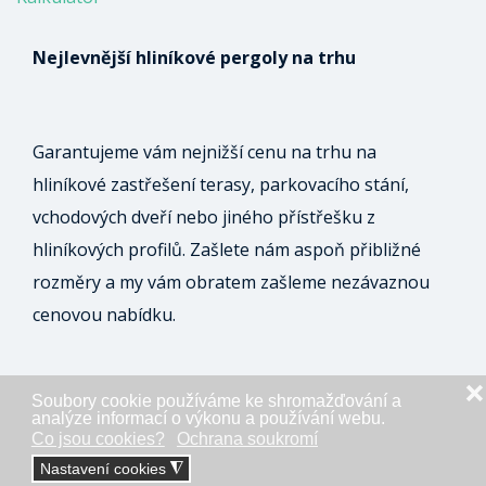
Nejlevnější hliníkové pergoly na trhu
Garantujeme vám nejnižší cenu na trhu na
hliníkové zastřešení terasy, parkovacího stání,
vchodových dveří nebo jiného přístřešku z
hliníkových profilů. Zašlete nám aspoň přibližné
rozměry a my vám obratem zašleme nezávaznou
cenovou nabídku.
❌
Soubory cookie používáme ke shromažďování a
ODESLAT NEZÁVAZNOU POPTÁVKU
analýze informací o výkonu a používání webu.
Co jsou cookies?
Ochrana soukromí
Nastavení cookies
◮