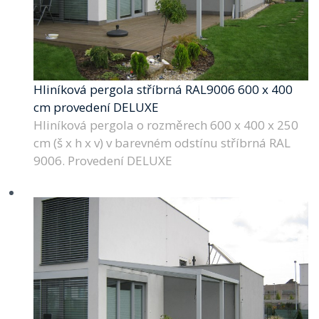
Hliníková pergola stříbrná RAL9006 600 x 400
cm provedení DELUXE
Hliníková pergola o rozměrech 600 x 400 x 250
cm (š x h x v) v barevném odstínu stříbrná RAL
9006. Provedení DELUXE