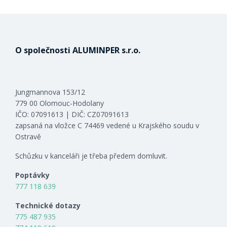
O společnosti ALUMINPER s.r.o.
Jungmannova 153/12
779 00 Olomouc-Hodolany
IČO: 07091613 | DIČ: CZ07091613
zapsaná na vložce C 74469 vedené u Krajského soudu v
Ostravě
Schůzku v kanceláři je třeba předem domluvit.
Poptávky
777 118 639
Technické dotazy
775 487 935