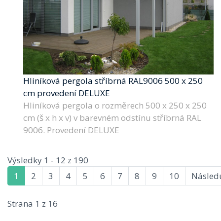
Hliníková pergola stříbrná RAL9006 500 x 250
cm provedení DELUXE
Hliníková pergola o rozměrech 500 x 250 x 250
cm (š x h x v) v barevném odstínu stříbrná RAL
9006. Provedení DELUXE
Výsledky 1 - 12 z 190
1
2
3
4
5
6
7
8
9
10
Následu
Strana 1 z 16