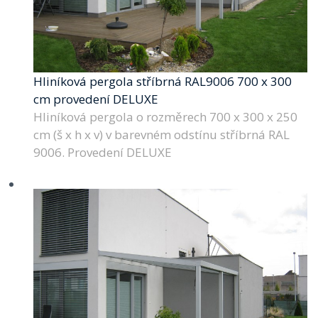
Hliníková pergola stříbrná RAL9006 700 x 300
cm provedení DELUXE
Hliníková pergola o rozměrech 700 x 300 x 250
cm (š x h x v) v barevném odstínu stříbrná RAL
9006. Provedení DELUXE