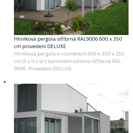
Hliníková pergola stříbrná RAL9006 600 x 350
cm provedení DELUXE
Hliníková pergola o rozměrech 600 x 350 x 250
cm (š x h x v) v barevném odstínu stříbrná RAL
9006. Provedení DELUXE