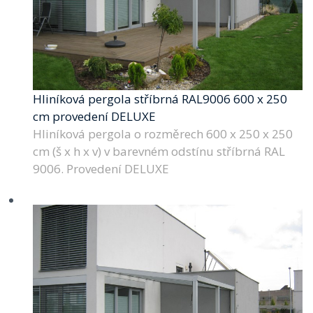
Hliníková pergola stříbrná RAL9006 600 x 250
cm provedení DELUXE
Hliníková pergola o rozměrech 600 x 250 x 250
cm (š x h x v) v barevném odstínu stříbrná RAL
9006. Provedení DELUXE