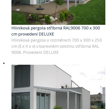
Hliníková pergola stříbrná RAL9006 700 x 300
cm provedení DELUXE
Hliníková pergola o rozměrech 700 x 300 x 250
cm (š x h x v) v barevném odstínu stříbrná RAL
9006. Provedení DELUXE