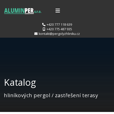
+420 777 118 639
+420 775 487 935
kontakt@pergolyzhliniku.cz
Katalog
hliníkových pergol / zastřešení terasy