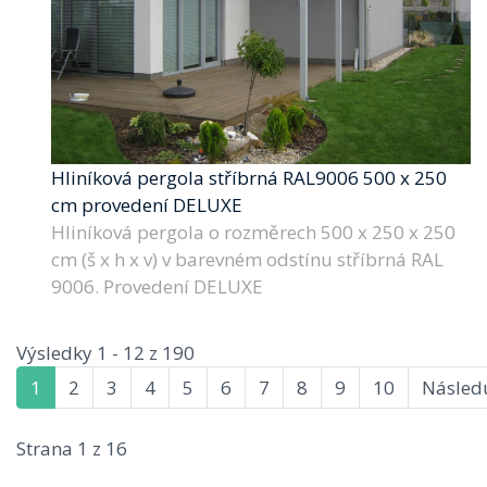
Hliníková pergola stříbrná RAL9006 500 x 250
cm provedení DELUXE
Hliníková pergola o rozměrech 500 x 250 x 250
cm (š x h x v) v barevném odstínu stříbrná RAL
9006. Provedení DELUXE
Výsledky 1 - 12 z 190
1
2
3
4
5
6
7
8
9
10
Následu
Strana 1 z 16