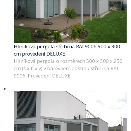
Hliníková pergola stříbrná RAL9006 500 x 300
cm provedení DELUXE
Hliníková pergola o rozměrech 500 x 300 x 250
cm (š x h x v) v barevném odstínu stříbrná RAL
9006. Provedení DELUXE