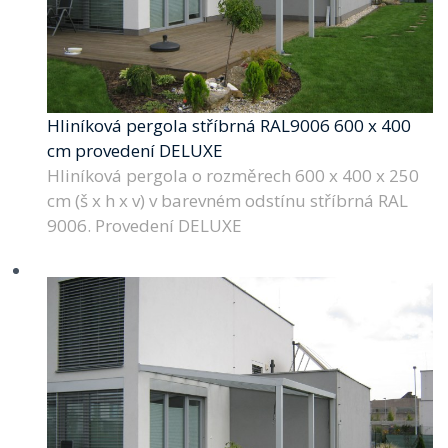
Hliníková pergola stříbrná RAL9006 600 x 400
cm provedení DELUXE
Hliníková pergola o rozměrech 600 x 400 x 250
cm (š x h x v) v barevném odstínu stříbrná RAL
9006. Provedení DELUXE