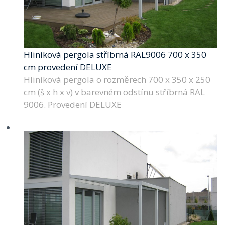
Hliníková pergola stříbrná RAL9006 700 x 350
cm provedení DELUXE
Hliníková pergola o rozměrech 700 x 350 x 250
cm (š x h x v) v barevném odstínu stříbrná RAL
9006. Provedení DELUXE