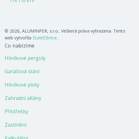
774 110 619
© 2026, ALUMINPER, s.r.o.. Veškerá práva vyhrazena. Tento
web vytvořila
StaWEBnice
.
Co nabízíme
Hliníkové pergoly
Garážová stání
Hliníkové ploty
Zahradní altány
Přístřešky
Zastínění
Kalkulátor