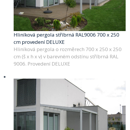
Hliníková pergola stříbrná RAL9006 700 x 250
cm provedení DELUXE
Hliníková pergola o rozměrech 700 x 250 x 250
cm (š x h x v) v barevném odstínu stříbrná RAL
9006. Provedení DELUXE