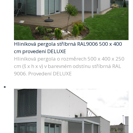
Hliníková pergola stříbrná RAL9006 500 x 400
cm provedení DELUXE
Hliníková pergola o rozměrech 500 x 400 x 250
cm (š x h x v) v barevném odstínu stříbrná RAL
9006. Provedení DELUXE