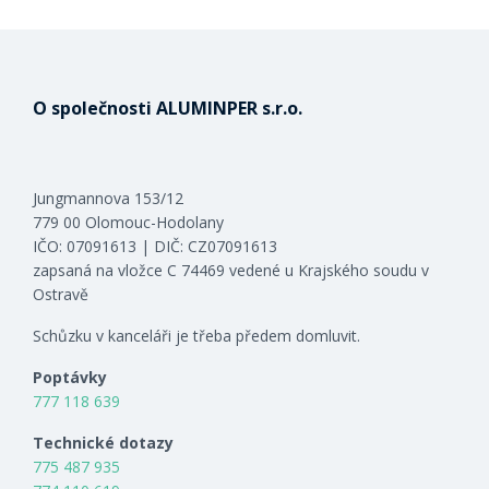
O společnosti ALUMINPER s.r.o.
Jungmannova 153/12
779 00 Olomouc-Hodolany
IČO: 07091613 | DIČ: CZ07091613
zapsaná na vložce C 74469 vedené u Krajského soudu v
Ostravě
Schůzku v kanceláři je třeba předem domluvit.
Poptávky
777 118 639
Technické dotazy
775 487 935