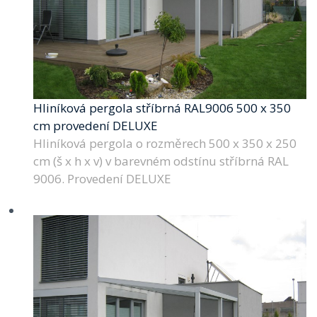
Hliníková pergola stříbrná RAL9006 500 x 350
cm provedení DELUXE
Hliníková pergola o rozměrech 500 x 350 x 250
cm (š x h x v) v barevném odstínu stříbrná RAL
9006. Provedení DELUXE