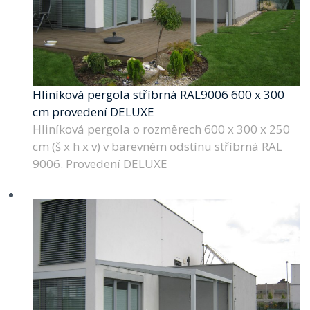
Hliníková pergola stříbrná RAL9006 600 x 300
cm provedení DELUXE
Hliníková pergola o rozměrech 600 x 300 x 250
cm (š x h x v) v barevném odstínu stříbrná RAL
9006. Provedení DELUXE