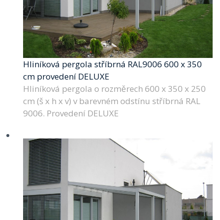
Hliníková pergola stříbrná RAL9006 600 x 350
cm provedení DELUXE
Hliníková pergola o rozměrech 600 x 350 x 250
cm (š x h x v) v barevném odstínu stříbrná RAL
9006. Provedení DELUXE