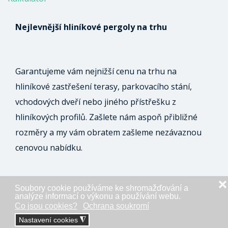
Nejlevnější hliníkové pergoly na trhu
Garantujeme vám nejnižší cenu na trhu na
hliníkové zastřešení terasy, parkovacího stání,
vchodových dveří nebo jiného přístřešku z
hliníkových profilů. Zašlete nám aspoň přibližné
rozměry a my vám obratem zašleme nezávaznou
cenovou nabídku.
❌
Soubory cookie používáme ke shromažďování a
ODESLAT NEZÁVAZNOU POPTÁVKU
analýze informací o výkonu a používání webu.
Co jsou cookies?
Ochrana soukromí
Nastavení cookies
◮