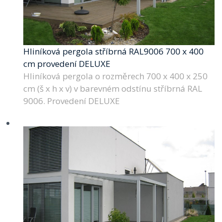
Hliníková pergola stříbrná RAL9006 700 x 400
cm provedení DELUXE
Hliníková pergola o rozměrech 700 x 400 x 250
cm (š x h x v) v barevném odstínu stříbrná RAL
9006. Provedení DELUXE