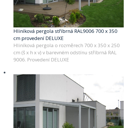
Hliníková pergola stříbrná RAL9006 700 x 350
cm provedení DELUXE
Hliníková pergola o rozměrech 700 x 350 x 250
cm (š x h x v) v barevném odstínu stříbrná RAL
9006. Provedení DELUXE