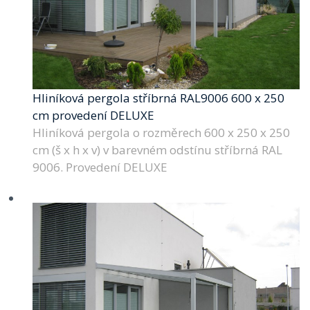
Hliníková pergola stříbrná RAL9006 600 x 250
cm provedení DELUXE
Hliníková pergola o rozměrech 600 x 250 x 250
cm (š x h x v) v barevném odstínu stříbrná RAL
9006. Provedení DELUXE