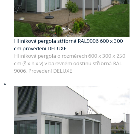
Hliníková pergola stříbrná RAL9006 600 x 300
cm provedení DELUXE
Hliníková pergola o rozměrech 600 x 300 x 250
cm (š x h x v) v barevném odstínu stříbrná RAL
9006. Provedení DELUXE