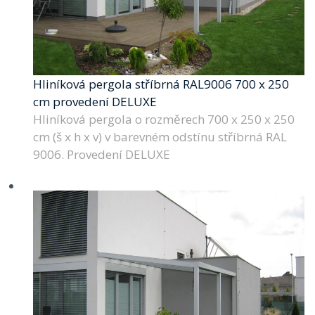
Hliníková pergola stříbrná RAL9006 700 x 250
cm provedení DELUXE
Hliníková pergola o rozměrech 700 x 250 x 250
cm (š x h x v) v barevném odstínu stříbrná RAL
9006. Provedení DELUXE