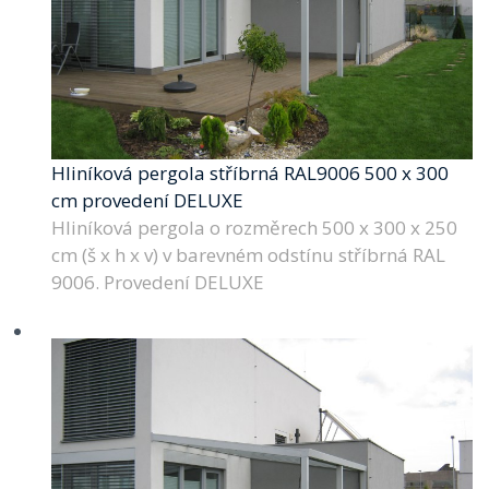
Hliníková pergola stříbrná RAL9006 500 x 300
cm provedení DELUXE
Hliníková pergola o rozměrech 500 x 300 x 250
cm (š x h x v) v barevném odstínu stříbrná RAL
9006. Provedení DELUXE