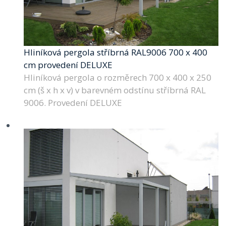
Hliníková pergola stříbrná RAL9006 700 x 400
cm provedení DELUXE
Hliníková pergola o rozměrech 700 x 400 x 250
cm (š x h x v) v barevném odstínu stříbrná RAL
9006. Provedení DELUXE