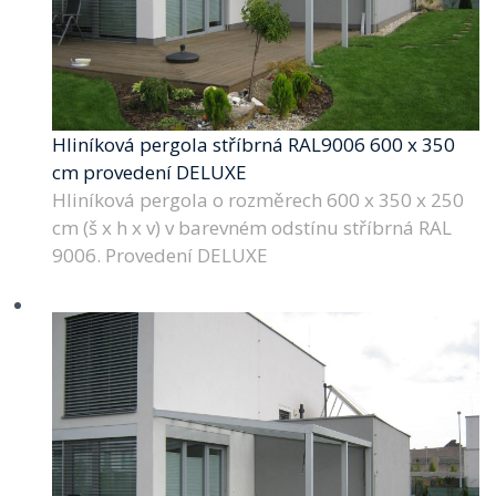
Hliníková pergola stříbrná RAL9006 600 x 350
cm provedení DELUXE
Hliníková pergola o rozměrech 600 x 350 x 250
cm (š x h x v) v barevném odstínu stříbrná RAL
9006. Provedení DELUXE