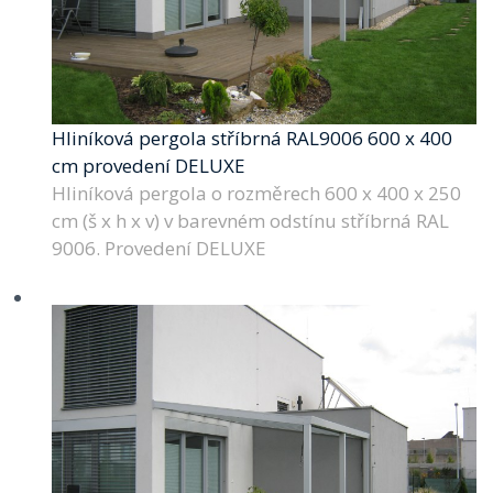
Hliníková pergola stříbrná RAL9006 600 x 400
cm provedení DELUXE
Hliníková pergola o rozměrech 600 x 400 x 250
cm (š x h x v) v barevném odstínu stříbrná RAL
9006. Provedení DELUXE