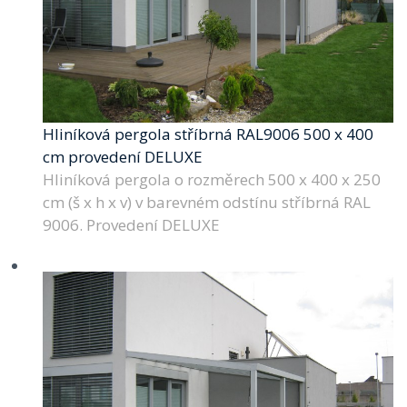
Hliníková pergola stříbrná RAL9006 500 x 400
cm provedení DELUXE
Hliníková pergola o rozměrech 500 x 400 x 250
cm (š x h x v) v barevném odstínu stříbrná RAL
9006. Provedení DELUXE