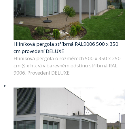
Hliníková pergola stříbrná RAL9006 500 x 350
cm provedení DELUXE
Hliníková pergola o rozměrech 500 x 350 x 250
cm (š x h x v) v barevném odstínu stříbrná RAL
9006. Provedení DELUXE