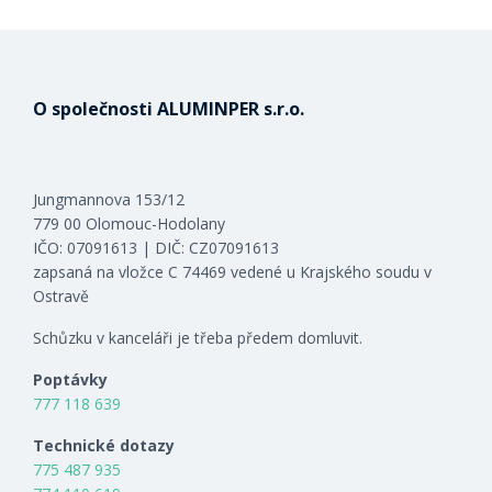
O společnosti ALUMINPER s.r.o.
Jungmannova 153/12
779 00 Olomouc-Hodolany
IČO: 07091613 | DIČ: CZ07091613
zapsaná na vložce C 74469 vedené u Krajského soudu v
Ostravě
Schůzku v kanceláři je třeba předem domluvit.
Poptávky
777 118 639
Technické dotazy
775 487 935