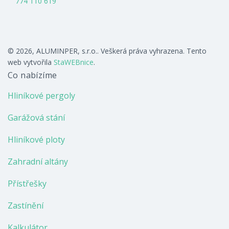
774 110 619
© 2026, ALUMINPER, s.r.o.. Veškerá práva vyhrazena. Tento
web vytvořila
StaWEBnice
.
Co nabízíme
Hliníkové pergoly
Garážová stání
Hliníkové ploty
Zahradní altány
Přístřešky
Zastínění
Kalkulátor