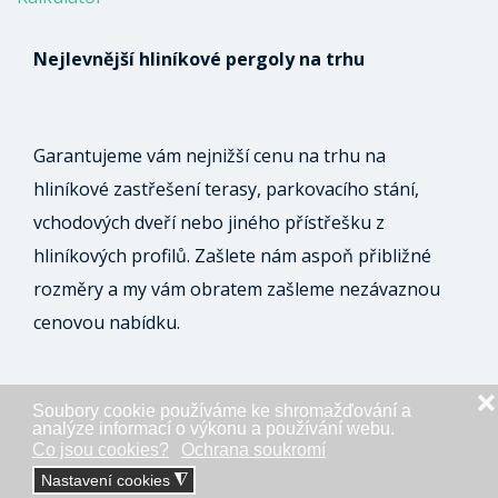
Nejlevnější hliníkové pergoly na trhu
Garantujeme vám nejnižší cenu na trhu na
hliníkové zastřešení terasy, parkovacího stání,
vchodových dveří nebo jiného přístřešku z
hliníkových profilů. Zašlete nám aspoň přibližné
rozměry a my vám obratem zašleme nezávaznou
cenovou nabídku.
❌
Soubory cookie používáme ke shromažďování a
ODESLAT NEZÁVAZNOU POPTÁVKU
analýze informací o výkonu a používání webu.
Co jsou cookies?
Ochrana soukromí
Nastavení cookies
◮