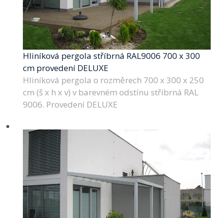
Hliníková pergola stříbrná RAL9006 700 x 300
cm provedení DELUXE
Hliníková pergola o rozměrech 700 x 300 x 250
cm (š x h x v) v barevném odstínu stříbrná RAL
9006. Provedení DELUXE