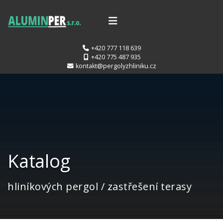
+420 777 118 639
+420 775 487 935
kontakt@pergolyzhliniku.cz
Katalog
hliníkových pergol / zastřešení terasy