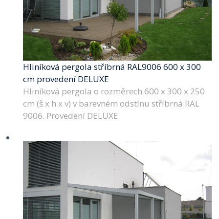
Hliníková pergola stříbrná RAL9006 600 x 300
cm provedení DELUXE
Hliníková pergola o rozměrech 600 x 300 x 250
cm (š x h x v) v barevném odstínu stříbrná RAL
9006. Provedení DELUXE