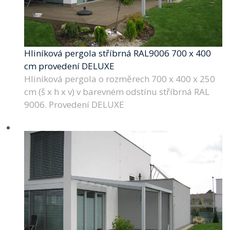
Hliníková pergola stříbrná RAL9006 700 x 400
cm provedení DELUXE
Hliníková pergola o rozměrech 700 x 400 x 250
cm (š x h x v) v barevném odstínu stříbrná RAL
9006. Provedení DELUXE