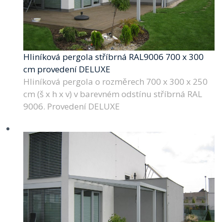
Hliníková pergola stříbrná RAL9006 700 x 300
cm provedení DELUXE
Hliníková pergola o rozměrech 700 x 300 x 250
cm (š x h x v) v barevném odstínu stříbrná RAL
9006. Provedení DELUXE