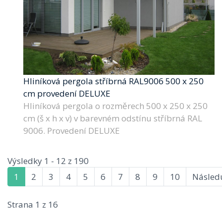
Hliníková pergola stříbrná RAL9006 500 x 250
cm provedení DELUXE
Hliníková pergola o rozměrech 500 x 250 x 250
cm (š x h x v) v barevném odstínu stříbrná RAL
9006. Provedení DELUXE
Výsledky 1 - 12 z 190
1
2
3
4
5
6
7
8
9
10
Následu
Strana 1 z 16