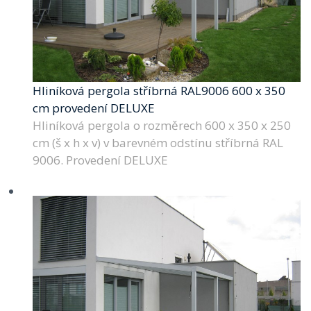
Hliníková pergola stříbrná RAL9006 600 x 350
cm provedení DELUXE
Hliníková pergola o rozměrech 600 x 350 x 250
cm (š x h x v) v barevném odstínu stříbrná RAL
9006. Provedení DELUXE