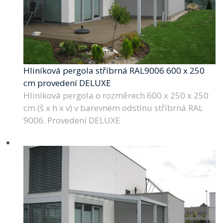
Hliníková pergola stříbrná RAL9006 600 x 250
cm provedení DELUXE
Hliníková pergola o rozměrech 600 x 250 x 250
cm (š x h x v) v barevném odstínu stříbrná RAL
9006. Provedení DELUXE