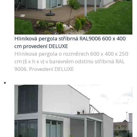
Hliníková pergola stříbrná RAL9006 600 x 400
cm provedení DELUXE
Hliníková pergola o rozměrech 600 x 400 x 250
cm (š x h x v) v barevném odstínu stříbrná RAL
9006. Provedení DELUXE