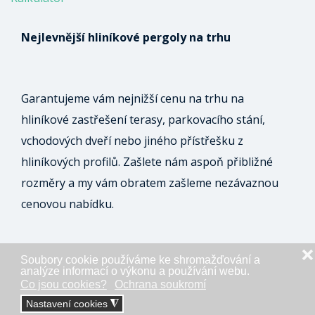
Nejlevnější hliníkové pergoly na trhu
Garantujeme vám nejnižší cenu na trhu na
hliníkové zastřešení terasy, parkovacího stání,
vchodových dveří nebo jiného přístřešku z
hliníkových profilů. Zašlete nám aspoň přibližné
rozměry a my vám obratem zašleme nezávaznou
cenovou nabídku.
❌
Soubory cookie používáme ke shromažďování a
ODESLAT NEZÁVAZNOU POPTÁVKU
analýze informací o výkonu a používání webu.
Co jsou cookies?
Ochrana soukromí
Nastavení cookies
◮