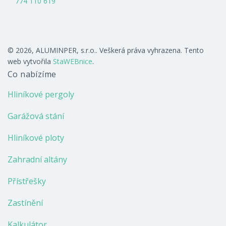
774 110 619
© 2026, ALUMINPER, s.r.o.. Veškerá práva vyhrazena. Tento
web vytvořila
StaWEBnice
.
Co nabízíme
Hliníkové pergoly
Garážová stání
Hliníkové ploty
Zahradní altány
Přístřešky
Zastínění
Kalkulátor