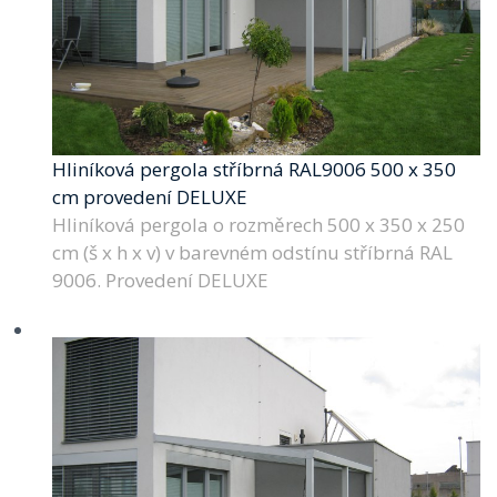
Hliníková pergola stříbrná RAL9006 500 x 350
cm provedení DELUXE
Hliníková pergola o rozměrech 500 x 350 x 250
cm (š x h x v) v barevném odstínu stříbrná RAL
9006. Provedení DELUXE