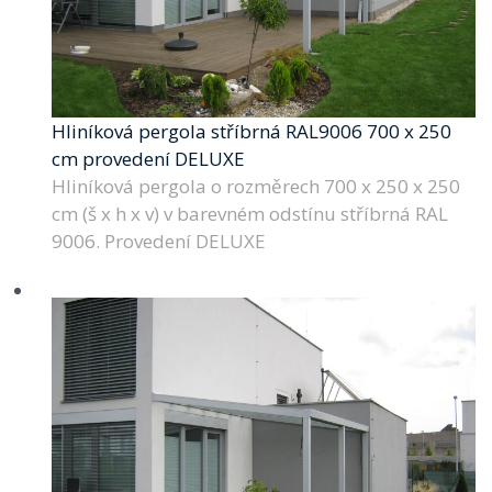
Hliníková pergola stříbrná RAL9006 700 x 250
cm provedení DELUXE
Hliníková pergola o rozměrech 700 x 250 x 250
cm (š x h x v) v barevném odstínu stříbrná RAL
9006. Provedení DELUXE