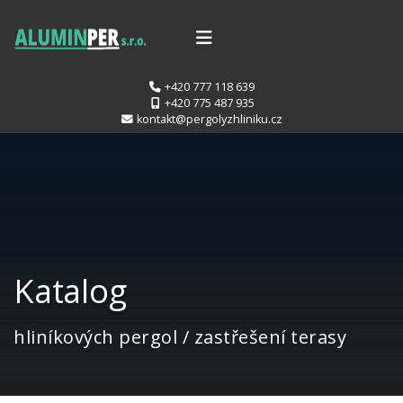
+420 777 118 639
+420 775 487 935
kontakt@pergolyzhliniku.cz
Katalog
hliníkových pergol / zastřešení terasy