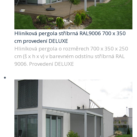
Hliníková pergola stříbrná RAL9006 700 x 350
cm provedení DELUXE
Hliníková pergola o rozměrech 700 x 350 x 250
cm (š x h x v) v barevném odstínu stříbrná RAL
9006. Provedení DELUXE