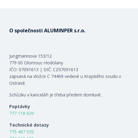
O společnosti ALUMINPER s.r.o.
Jungmannova 153/12
779 00 Olomouc-Hodolany
IČO: 07091613 | DIČ: CZ07091613
zapsaná na vložce C 74469 vedené u Krajského soudu v
Ostravě
Schůzku v kanceláři je třeba předem domluvit.
Poptávky
777 118 639
Technické dotazy
775 487 935