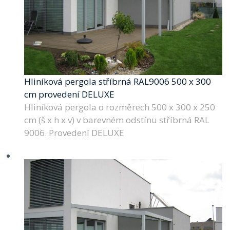
Hliníková pergola stříbrná RAL9006 500 x 300
cm provedení DELUXE
Hliníková pergola o rozměrech 500 x 300 x 250
cm (š x h x v) v barevném odstínu stříbrná RAL
9006. Provedení DELUXE