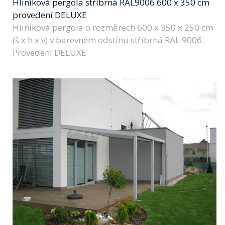
Hliníková pergola stříbrná RAL9006 600 x 350 cm
provedení DELUXE
Hliníková pergola o rozměrech 600 x 350 x 250 cm
(š x h x v) v barevném odstínu stříbrná RAL 9006.
Provedení DELUXE