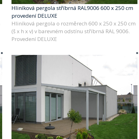
Hliníková pergola stříbrná RAL9006 600 x 250 cm
provedení DELUXE
m
Hliníková pergola o rozměrech 600 x 250 x 250 cm
(š x h x v) v barevném odstínu stříbrná RAL 9006.
Provedení DELUXE