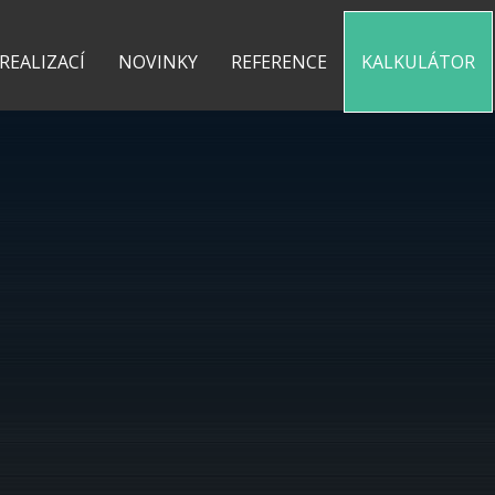
0 775 487 935
kontakt@pergolyzhliniku.cz
 REALIZACÍ
NOVINKY
REFERENCE
KALKULÁTOR