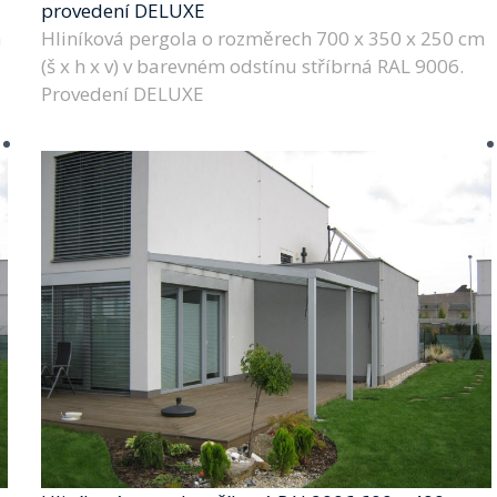
provedení DELUXE
m
Hliníková pergola o rozměrech 700 x 350 x 250 cm
(š x h x v) v barevném odstínu stříbrná RAL 9006.
Provedení DELUXE