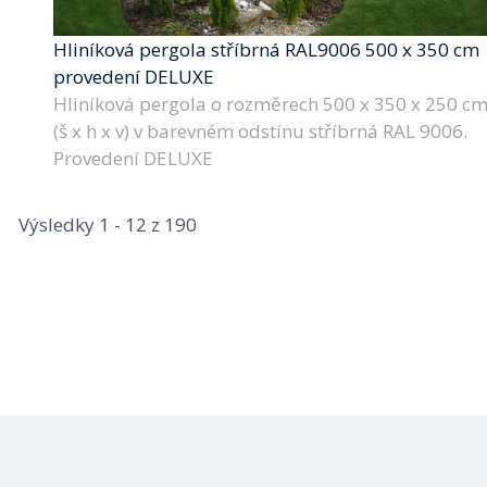
Hliníková pergola stříbrná RAL9006 500 x 350 cm
provedení DELUXE
Hliníková pergola o rozměrech 500 x 350 x 250 c
(š x h x v) v barevném odstínu stříbrná RAL 9006.
Provedení DELUXE
Výsledky 1 - 12 z 190