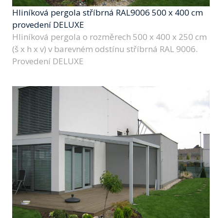
Hliníková pergola stříbrná RAL9006 500 x 400 cm
provedení DELUXE
Hliníková pergola o rozměrech 500 x 400 x 250 cm
(š x h x v) v barevném odstínu stříbrná RAL 9006.
Provedení DELUXE