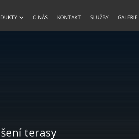
+420 777 118 639
+42
ODUKTY
O NÁS
KONTAKT
SLUŽBY
GALERIE
ešení terasy