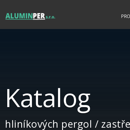
PR
Katalog
hliníkových pergol / zastř