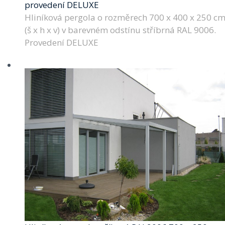
provedení DELUXE
Hliníková pergola o rozměrech 700 x 400 x 250 c
(š x h x v) v barevném odstínu stříbrná RAL 9006.
Provedení DELUXE