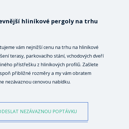
evnější hliníkové pergoly na trhu
ujeme vám nejnižší cenu na trhu na hliníkové
šení terasy, parkovacího stání, vchodových dveří
iného přístřešku z hliníkových profilů. Zašlete
spoň přibližné rozměry a my vám obratem
me nezávaznou cenovou nabídku.
ODESLAT NEZÁVAZNOU POPTÁVKU