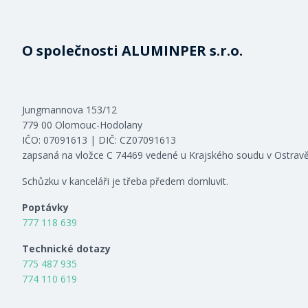
O společnosti ALUMINPER s.r.o.
Jungmannova 153/12
779 00 Olomouc-Hodolany
IČO: 07091613 | DIČ: CZ07091613
zapsaná na vložce C 74469 vedené u Krajského soudu v Ostrav
Schůzku v kanceláři je třeba předem domluvit.
Poptávky
777 118 639
Technické dotazy
775 487 935
774 110 619