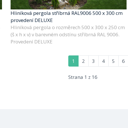
Hliníková pergola stříbrná RAL9006 500 x 300 cm
provedení DELUXE
m
Hliníková pergola o rozměrech 500 x 300 x 250 cm
(š x h x v) v barevném odstínu stříbrná RAL 9006.
Provedení DELUXE
1
2
3
4
5
6
Strana 1 z 16