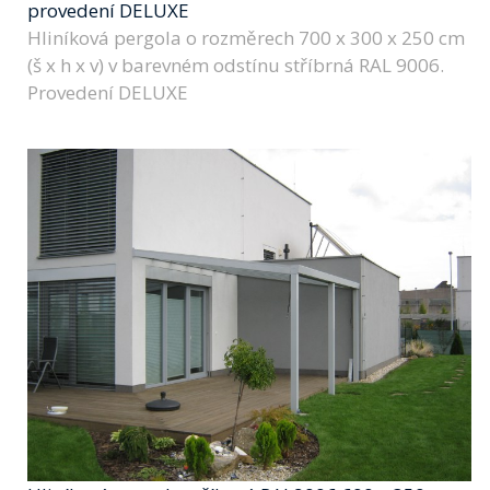
provedení DELUXE
Hliníková pergola o rozměrech 700 x 300 x 250 cm
(š x h x v) v barevném odstínu stříbrná RAL 9006.
Provedení DELUXE