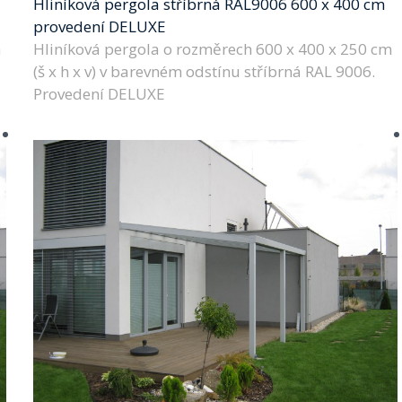
Hliníková pergola stříbrná RAL9006 600 x 400 cm
provedení DELUXE
m
Hliníková pergola o rozměrech 600 x 400 x 250 cm
(š x h x v) v barevném odstínu stříbrná RAL 9006.
Provedení DELUXE