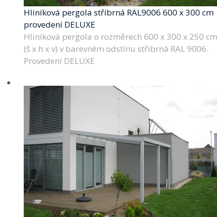
Hliníková pergola stříbrná RAL9006 600 x 300 cm
provedení DELUXE
Hliníková pergola o rozměrech 600 x 300 x 250 c
(š x h x v) v barevném odstínu stříbrná RAL 9006.
Provedení DELUXE