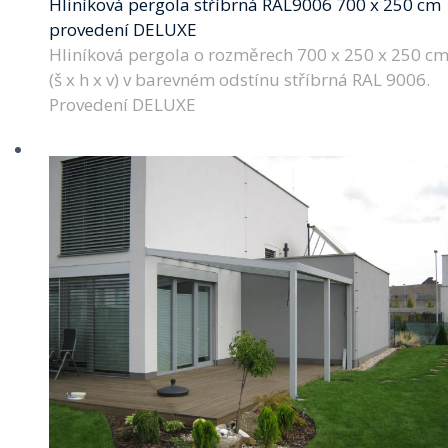
Hliníková pergola stříbrná RAL9006 700 x 250 cm
provedení DELUXE
Hliníková pergola o rozměrech 700 x 250 x 250 c
(š x h x v) v barevném odstínu stříbrná RAL 9006.
Provedení DELUXE