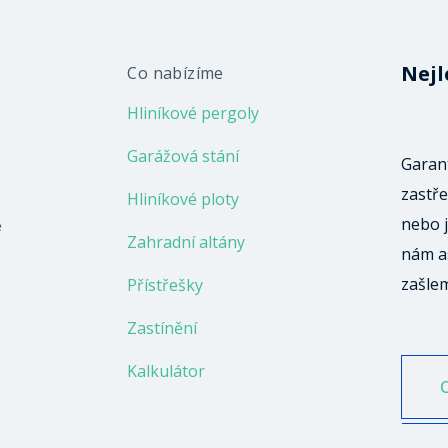
Nejl
Co nabízíme
Hliníkové pergoly
Garážová stání
Garant
zastře
Hliníkové ploty
nebo j
ě
Zahradní altány
nám a
zašle
Přístřešky
Zastínění
Kalkulátor