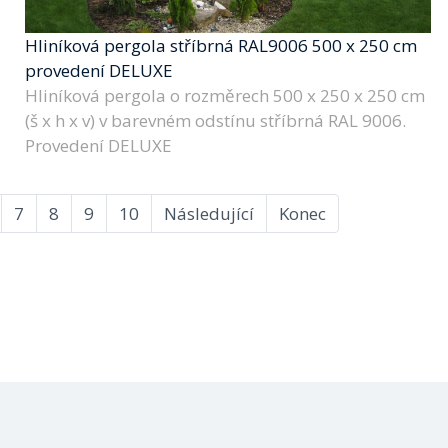
Hliníková pergola stříbrná RAL9006 500 x 250 cm
provedení DELUXE
Hliníková pergola o rozměrech 500 x 250 x 250 cm
(š x h x v) v barevném odstínu stříbrná RAL 9006.
Provedení DELUXE
7
8
9
10
Následující
Konec