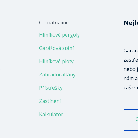
Nejl
Co nabízíme
Hliníkové pergoly
Garážová stání
Garant
zastře
Hliníkové ploty
nebo j
ě
Zahradní altány
nám a
zašle
Přístřešky
Zastínění
Kalkulátor