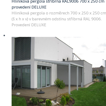
Hliníková pergola stříbrná RAL9006 700 x 250 cm
provedení DELUXE
Hliníková pergola o rozměrech 700 x 250 x 250 c
(š x h x v) v barevném odstínu stříbrná RAL 9006.
Provedení DELUXE