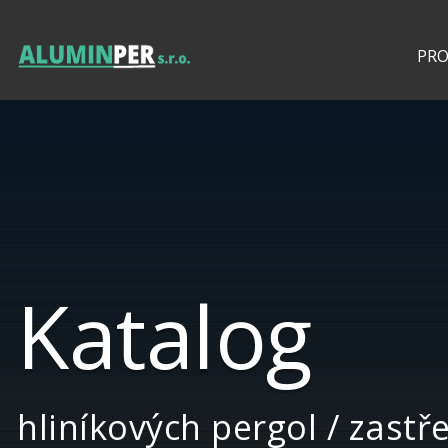
PR
Katalog
hliníkových pergol / zastř