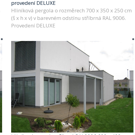
provedení DELUXE
m
Hliníková pergola o rozměrech 700 x 350 x 250 cm
(š x h x v) v barevném odstínu stříbrná RAL 9006.
Provedení DELUXE