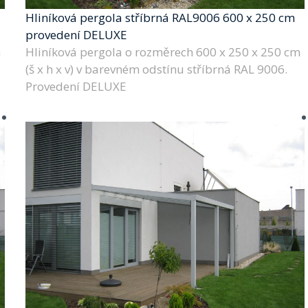
Hliníková pergola stříbrná RAL9006 600 x 250 cm
provedení DELUXE
m
Hliníková pergola o rozměrech 600 x 250 x 250 cm
(š x h x v) v barevném odstínu stříbrná RAL 9006.
Provedení DELUXE