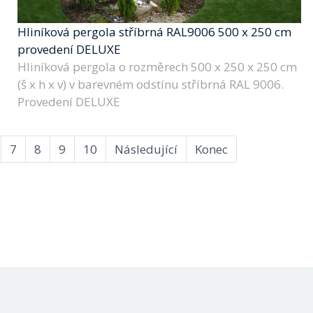
Hliníková pergola stříbrná RAL9006 500 x 250 cm
provedení DELUXE
Hliníková pergola o rozměrech 500 x 250 x 250 cm
(š x h x v) v barevném odstínu stříbrná RAL 9006.
Provedení DELUXE
7
8
9
10
Následující
Konec