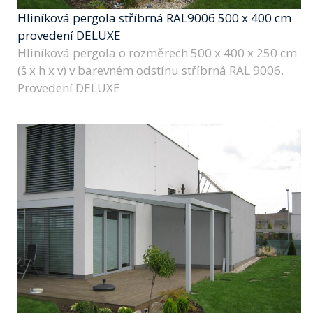
Hliníková pergola stříbrná RAL9006 500 x 400 cm
provedení DELUXE
Hliníková pergola o rozměrech 500 x 400 x 250 cm
(š x h x v) v barevném odstínu stříbrná RAL 9006.
Provedení DELUXE