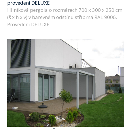
provedení DELUXE
Hliníková pergola o rozměrech 700 x 300 x 250 cm
(š x h x v) v barevném odstínu stříbrná RAL 9006.
Provedení DELUXE