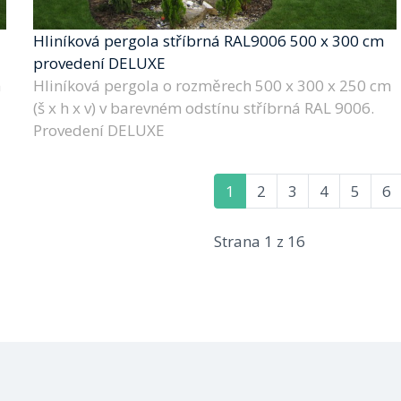
Hliníková pergola stříbrná RAL9006 500 x 300 cm
provedení DELUXE
m
Hliníková pergola o rozměrech 500 x 300 x 250 cm
(š x h x v) v barevném odstínu stříbrná RAL 9006.
Provedení DELUXE
1
2
3
4
5
6
Strana 1 z 16