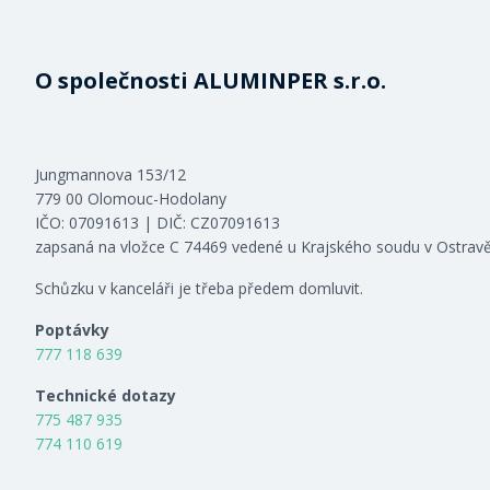
O společnosti ALUMINPER s.r.o.
Jungmannova 153/12
779 00 Olomouc-Hodolany
IČO: 07091613 | DIČ: CZ07091613
zapsaná na vložce C 74469 vedené u Krajského soudu v Ostrav
Schůzku v kanceláři je třeba předem domluvit.
Poptávky
777 118 639
Technické dotazy
775 487 935
774 110 619