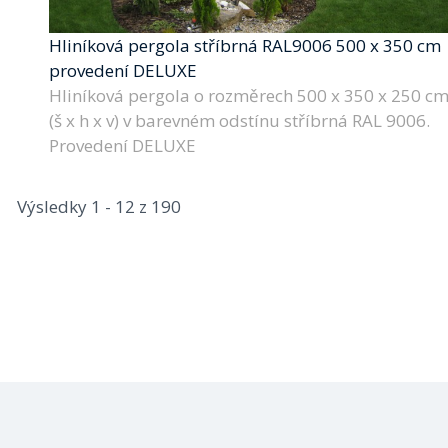
Hliníková pergola stříbrná RAL9006 500 x 350 cm
provedení DELUXE
Hliníková pergola o rozměrech 500 x 350 x 250 c
(š x h x v) v barevném odstínu stříbrná RAL 9006.
Provedení DELUXE
Výsledky 1 - 12 z 190