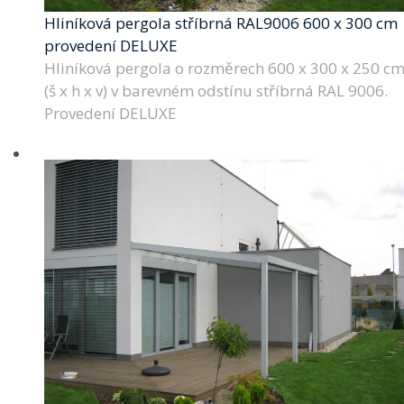
Hliníková pergola stříbrná RAL9006 600 x 300 cm
provedení DELUXE
Hliníková pergola o rozměrech 600 x 300 x 250 c
(š x h x v) v barevném odstínu stříbrná RAL 9006.
Provedení DELUXE