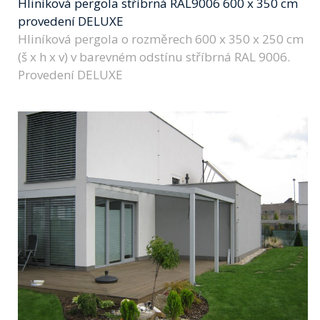
Hliníková pergola stříbrná RAL9006 600 x 350 cm
provedení DELUXE
Hliníková pergola o rozměrech 600 x 350 x 250 cm
(š x h x v) v barevném odstínu stříbrná RAL 9006.
Provedení DELUXE