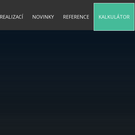
0 775 487 935
kontakt@pergolyzhliniku.cz
 REALIZACÍ
NOVINKY
REFERENCE
KALKULÁTOR