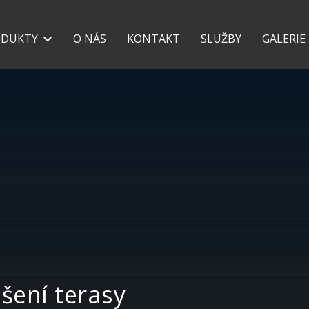
+420 777 118 639
+42
ODUKTY
O NÁS
KONTAKT
SLUŽBY
GALERIE
ešení terasy