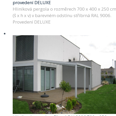
provedení DELUXE
Hliníková pergola o rozměrech 700 x 400 x 250 c
(š x h x v) v barevném odstínu stříbrná RAL 9006.
Provedení DELUXE