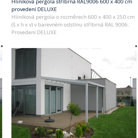
Hliníková pergola stříbrná RAL9006 600 x 400 cm
provedení DELUXE
m
Hliníková pergola o rozměrech 600 x 400 x 250 cm
(š x h x v) v barevném odstínu stříbrná RAL 9006.
Provedení DELUXE