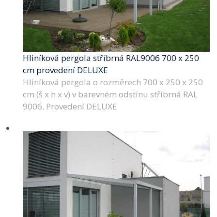
Hliníková pergola stříbrná RAL9006 700 x 250
cm provedení DELUXE
Hliníková pergola o rozměrech 700 x 250 x 250
cm (š x h x v) v barevném odstínu stříbrná RAL
9006. Provedení DELUXE