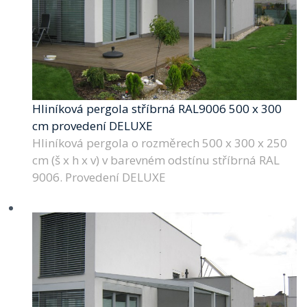
Hliníková pergola stříbrná RAL9006 500 x 300
cm provedení DELUXE
Hliníková pergola o rozměrech 500 x 300 x 250
cm (š x h x v) v barevném odstínu stříbrná RAL
9006. Provedení DELUXE