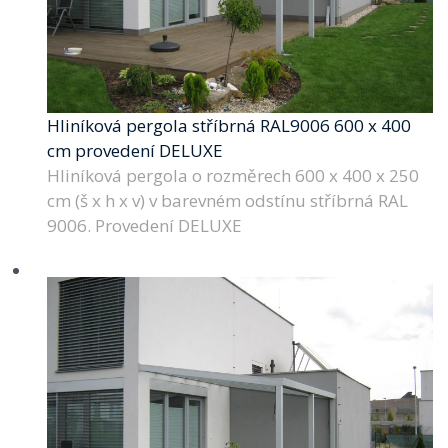
Hliníková pergola stříbrná RAL9006 600 x 400
cm provedení DELUXE
Hliníková pergola o rozměrech 600 x 400 x 250
cm (š x h x v) v barevném odstínu stříbrná RAL
9006. Provedení DELUXE