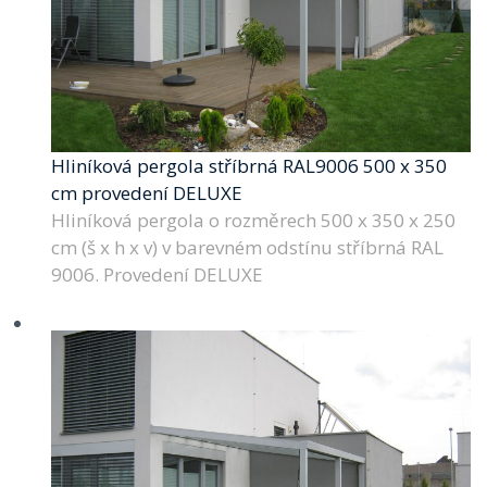
Hliníková pergola stříbrná RAL9006 500 x 350
cm provedení DELUXE
Hliníková pergola o rozměrech 500 x 350 x 250
cm (š x h x v) v barevném odstínu stříbrná RAL
9006. Provedení DELUXE