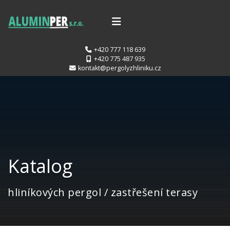
+420 777 118 639
+420 775 487 935
kontakt@pergolyzhliniku.cz
Katalog
hliníkových pergol / zastřešení terasy