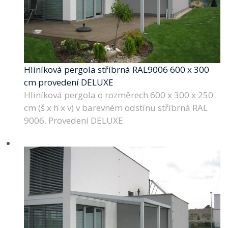
Hliníková pergola stříbrná RAL9006 600 x 300
cm provedení DELUXE
Hliníková pergola o rozměrech 600 x 300 x 250
cm (š x h x v) v barevném odstínu stříbrná RAL
9006. Provedení DELUXE