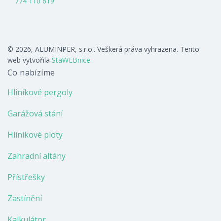
774 110 619
© 2026, ALUMINPER, s.r.o.. Veškerá práva vyhrazena. Tento
web vytvořila
StaWEBnice
.
Co nabízíme
Hliníkové pergoly
Garážová stání
Hliníkové ploty
Zahradní altány
Přístřešky
Zastínění
Kalkulátor