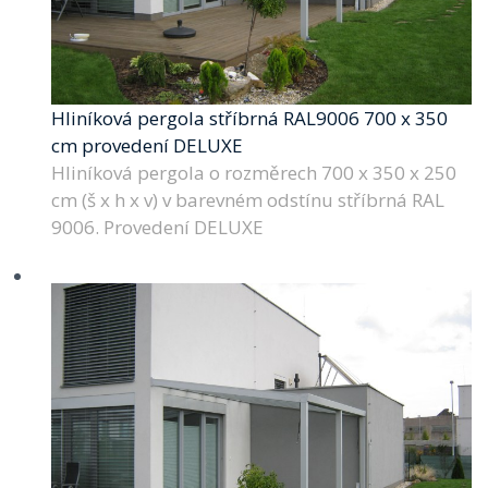
Hliníková pergola stříbrná RAL9006 700 x 350
cm provedení DELUXE
Hliníková pergola o rozměrech 700 x 350 x 250
cm (š x h x v) v barevném odstínu stříbrná RAL
9006. Provedení DELUXE