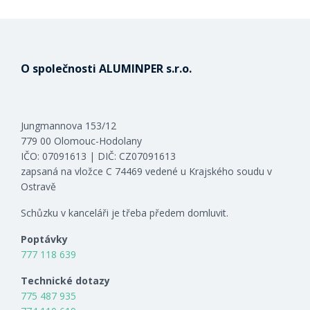
O společnosti ALUMINPER s.r.o.
Jungmannova 153/12
779 00 Olomouc-Hodolany
IČO: 07091613 | DIČ: CZ07091613
zapsaná na vložce C 74469 vedené u Krajského soudu v
Ostravě
Schůzku v kanceláři je třeba předem domluvit.
Poptávky
777 118 639
Technické dotazy
775 487 935