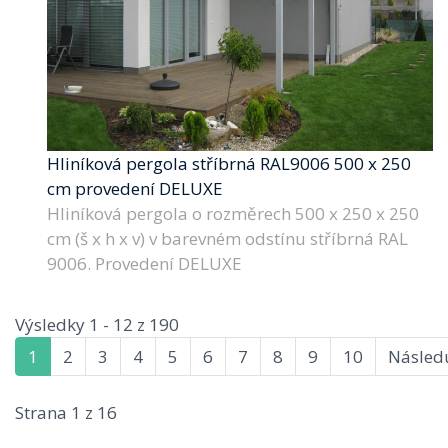
Hliníková pergola stříbrná RAL9006 500 x 250
cm provedení DELUXE
Hliníková pergola o rozměrech 500 x 250 x 250
cm (š x h x v) v barevném odstínu stříbrná RAL
9006. Provedení DELUXE
Výsledky 1 - 12 z 190
1
2
3
4
5
6
7
8
9
10
Následu
Strana 1 z 16