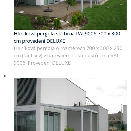
Hliníková pergola stříbrná RAL9006 700 x 300
cm provedení DELUXE
Hliníková pergola o rozměrech 700 x 300 x 250
cm (š x h x v) v barevném odstínu stříbrná RAL
9006. Provedení DELUXE