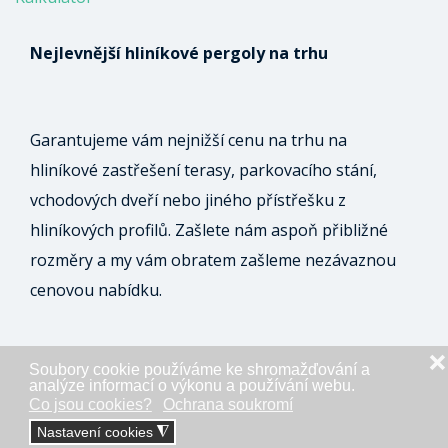
Nejlevnější hliníkové pergoly na trhu
Garantujeme vám nejnižší cenu na trhu na
hliníkové zastřešení terasy, parkovacího stání,
vchodových dveří nebo jiného přístřešku z
hliníkových profilů. Zašlete nám aspoň přibližné
rozměry a my vám obratem zašleme nezávaznou
cenovou nabídku.
❌
Soubory cookie používáme ke shromažďování a
ODESLAT NEZÁVAZNOU POPTÁVKU
analýze informací o výkonu a používání webu.
Co jsou cookies?
Ochrana soukromí
Nastavení cookies
◮