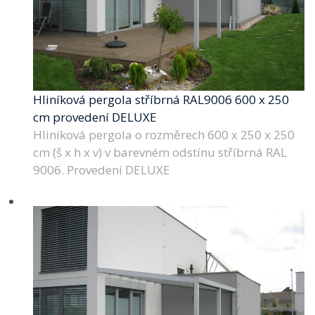
Hliníková pergola stříbrná RAL9006 600 x 250
cm provedení DELUXE
Hliníková pergola o rozměrech 600 x 250 x 250
cm (š x h x v) v barevném odstínu stříbrná RAL
9006. Provedení DELUXE