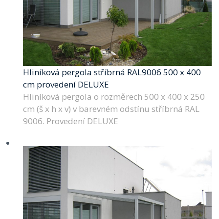
Hliníková pergola stříbrná RAL9006 500 x 400
cm provedení DELUXE
Hliníková pergola o rozměrech 500 x 400 x 250
cm (š x h x v) v barevném odstínu stříbrná RAL
9006. Provedení DELUXE