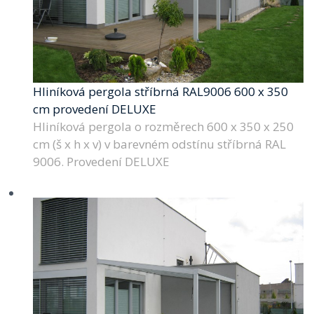
Hliníková pergola stříbrná RAL9006 600 x 350
cm provedení DELUXE
Hliníková pergola o rozměrech 600 x 350 x 250
cm (š x h x v) v barevném odstínu stříbrná RAL
9006. Provedení DELUXE