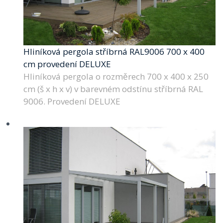
Hliníková pergola stříbrná RAL9006 700 x 400
cm provedení DELUXE
Hliníková pergola o rozměrech 700 x 400 x 250
cm (š x h x v) v barevném odstínu stříbrná RAL
9006. Provedení DELUXE