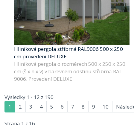
Hliníková pergola stříbrná RAL9006 500 x 250
cm provedení DELUXE
Hliníková pergola o rozměrech 500 x 250 x 250
cm (š x h x v) v barevném odstínu stříbrná RAL
9006. Provedení DELUXE
Výsledky 1 - 12 z 190
1
2
3
4
5
6
7
8
9
10
Následu
Strana 1 z 16