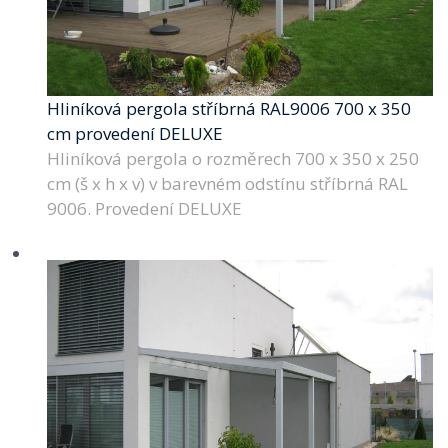
Hliníková pergola stříbrná RAL9006 700 x 350
cm provedení DELUXE
Hliníková pergola o rozměrech 700 x 350 x 250
cm (š x h x v) v barevném odstínu stříbrná RAL
9006. Provedení DELUXE