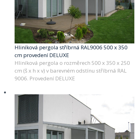
Hliníková pergola stříbrná RAL9006 500 x 350
cm provedení DELUXE
Hliníková pergola o rozměrech 500 x 350 x 250
cm (š x h x v) v barevném odstínu stříbrná RAL
9006. Provedení DELUXE