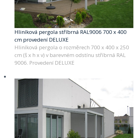
Hliníková pergola stříbrná RAL9006 700 x 400
cm provedení DELUXE
Hliníková pergola o rozměrech 700 x 400 x 250
cm (š x h x v) v barevném odstínu stříbrná RAL
9006. Provedení DELUXE