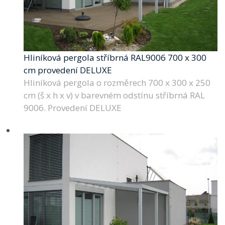
Hliníková pergola stříbrná RAL9006 700 x 300
cm provedení DELUXE
Hliníková pergola o rozměrech 700 x 300 x 250
cm (š x h x v) v barevném odstínu stříbrná RAL
9006. Provedení DELUXE