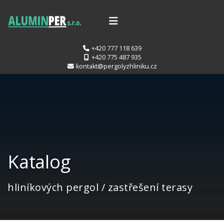
+420 777 118 639
+420 775 487 935
kontakt@pergolyzhliniku.cz
Katalog
hliníkových pergol / zastřešení terasy