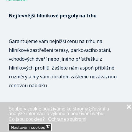
Nejlevnější hliníkové pergoly na trhu
Garantujeme vám nejnižší cenu na trhu na
hliníkové zastřešení terasy, parkovacího stání,
vchodových dveří nebo jiného přístřešku z
hliníkových profilů. Zašlete nám aspoň přibližné
rozměry a my vám obratem zašleme nezávaznou
cenovou nabídku.
❌
Soubory cookie používáme ke shromažďování a
ODESLAT NEZÁVAZNOU POPTÁVKU
analýze informací o výkonu a používání webu.
Co jsou cookies?
Ochrana soukromí
Nastavení cookies
◮