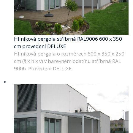
Hliníková pergola stříbrná RAL9006 600 x 350
cm provedení DELUXE
Hliníková pergola o rozměrech 600 x 350 x 250
cm (š x h x v) v barevném odstínu stříbrná RAL
9006. Provedení DELUXE