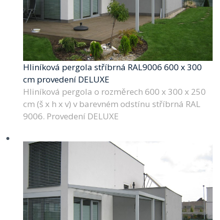
Hliníková pergola stříbrná RAL9006 600 x 300
cm provedení DELUXE
Hliníková pergola o rozměrech 600 x 300 x 250
cm (š x h x v) v barevném odstínu stříbrná RAL
9006. Provedení DELUXE