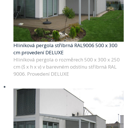
Hliníková pergola stříbrná RAL9006 500 x 300
cm provedení DELUXE
Hliníková pergola o rozměrech 500 x 300 x 250
cm (š x h x v) v barevném odstínu stříbrná RAL
9006. Provedení DELUXE