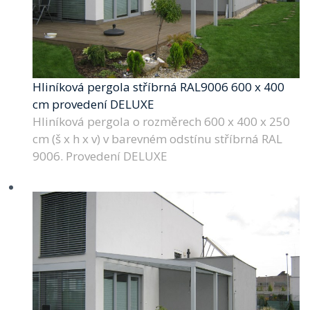
Hliníková pergola stříbrná RAL9006 600 x 400
cm provedení DELUXE
Hliníková pergola o rozměrech 600 x 400 x 250
cm (š x h x v) v barevném odstínu stříbrná RAL
9006. Provedení DELUXE