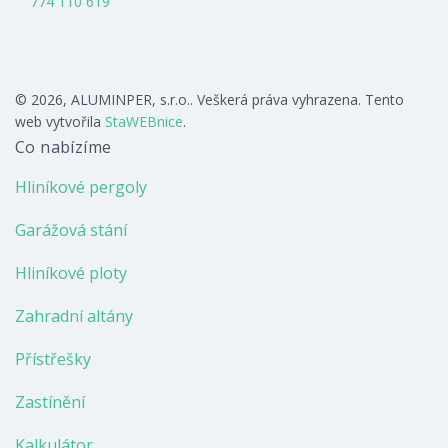
774 110 619
© 2026, ALUMINPER, s.r.o.. Veškerá práva vyhrazena. Tento
web vytvořila
StaWEBnice
.
Co nabízíme
Hliníkové pergoly
Garážová stání
Hliníkové ploty
Zahradní altány
Přístřešky
Zastínění
Kalkulátor