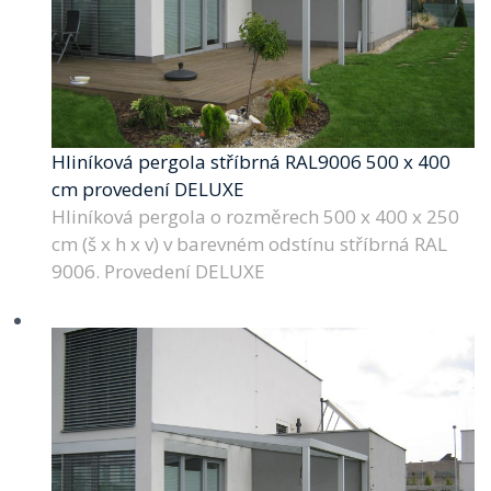
Hliníková pergola stříbrná RAL9006 500 x 400
cm provedení DELUXE
Hliníková pergola o rozměrech 500 x 400 x 250
cm (š x h x v) v barevném odstínu stříbrná RAL
9006. Provedení DELUXE