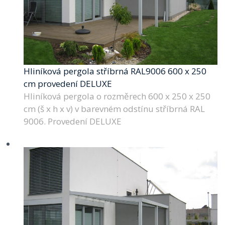
Hliníková pergola stříbrná RAL9006 600 x 250
cm provedení DELUXE
Hliníková pergola o rozměrech 600 x 250 x 250
cm (š x h x v) v barevném odstínu stříbrná RAL
9006. Provedení DELUXE