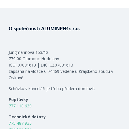
O společnosti ALUMINPER s.r.o.
Jungmannova 153/12
779 00 Olomouc-Hodolany
IČO: 07091613 | DIČ: CZ07091613
zapsaná na vložce C 74469 vedené u Krajského soudu v
Ostravě
Schůzku v kanceláři je třeba předem domluvit.
Poptávky
777 118 639
Technické dotazy
775 487 935