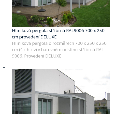
Hliníková pergola stříbrná RAL9006 700 x 250
cm provedení DELUXE
Hliníková pergola o rozměrech 700 x 250 x 250
cm (š x h x v) v barevném odstínu stříbrná RAL
9006. Provedení DELUXE