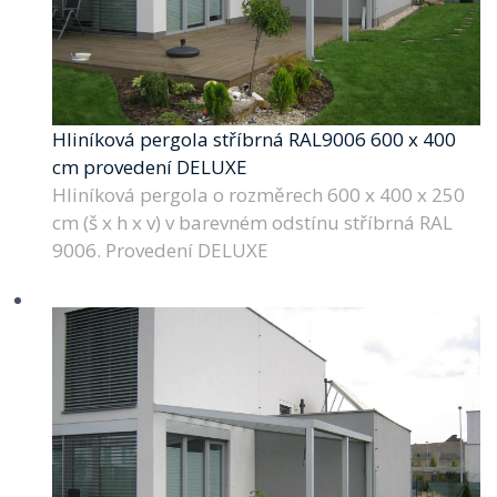
Hliníková pergola stříbrná RAL9006 600 x 400
cm provedení DELUXE
Hliníková pergola o rozměrech 600 x 400 x 250
cm (š x h x v) v barevném odstínu stříbrná RAL
9006. Provedení DELUXE