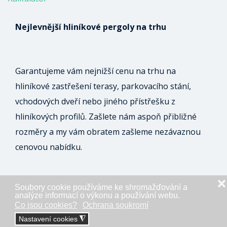
Nejlevnější hliníkové pergoly na trhu
Garantujeme vám nejnižší cenu na trhu na
hliníkové zastřešení terasy, parkovacího stání,
vchodových dveří nebo jiného přístřešku z
hliníkových profilů. Zašlete nám aspoň přibližné
rozměry a my vám obratem zašleme nezávaznou
cenovou nabídku.
❌
Soubory cookie používáme ke shromažďování a
ODESLAT NEZÁVAZNOU POPTÁVKU
analýze informací o výkonu a používání webu.
Co jsou cookies?
Ochrana soukromí
Nastavení cookies
◮