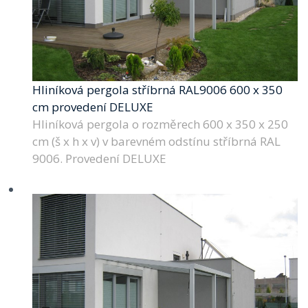
Hliníková pergola stříbrná RAL9006 600 x 350
cm provedení DELUXE
Hliníková pergola o rozměrech 600 x 350 x 250
cm (š x h x v) v barevném odstínu stříbrná RAL
9006. Provedení DELUXE