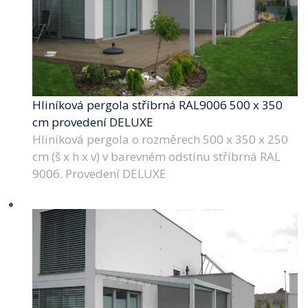
Hliníková pergola stříbrná RAL9006 500 x 350
cm provedení DELUXE
Hliníková pergola o rozměrech 500 x 350 x 250
cm (š x h x v) v barevném odstínu stříbrná RAL
9006. Provedení DELUXE