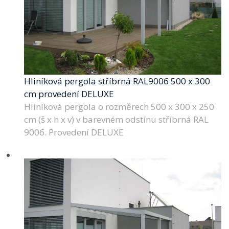
Hliníková pergola stříbrná RAL9006 500 x 300
cm provedení DELUXE
Hliníková pergola o rozměrech 500 x 300 x 250
cm (š x h x v) v barevném odstínu stříbrná RAL
9006. Provedení DELUXE