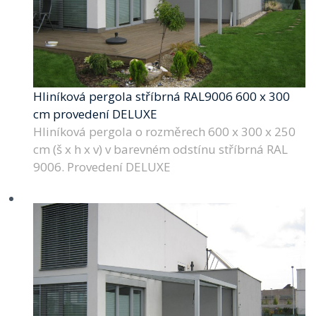
Hliníková pergola stříbrná RAL9006 600 x 300
cm provedení DELUXE
Hliníková pergola o rozměrech 600 x 300 x 250
cm (š x h x v) v barevném odstínu stříbrná RAL
9006. Provedení DELUXE