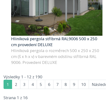
Hliníková pergola stříbrná RAL9006 500 x 250
cm provedení DELUXE
Hliníková pergola o rozměrech 500 x 250 x 250
cm (š x h x v) v barevném odstínu stříbrná RAL
9006. Provedení DELUXE
Výsledky 1 - 12 z 190
1
2
3
4
5
6
7
8
9
10
Následu
Strana 1 z 16