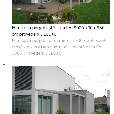
Hliníková pergola stříbrná RAL9006 700 x 350
cm provedení DELUXE
Hliníková pergola o rozměrech 700 x 350 x 250
cm (š x h x v) v barevném odstínu stříbrná RAL
9006. Provedení DELUXE