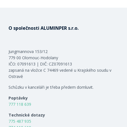
O společnosti ALUMINPER s.r.o.
Jungmannova 153/12
779 00 Olomouc-Hodolany
IČO: 07091613 | DIČ: CZ07091613
zapsaná na vložce C 74469 vedené u Krajského soudu v
Ostravě
Schůzku v kanceláři je třeba předem domluvit.
Poptávky
777 118 639
Technické dotazy
775 487 935