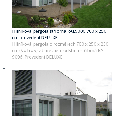
Hliníková pergola stříbrná RAL9006 700 x 250
cm provedení DELUXE
Hliníková pergola o rozměrech 700 x 250 x 250
cm (š x h x v) v barevném odstínu stříbrná RAL
9006. Provedení DELUXE