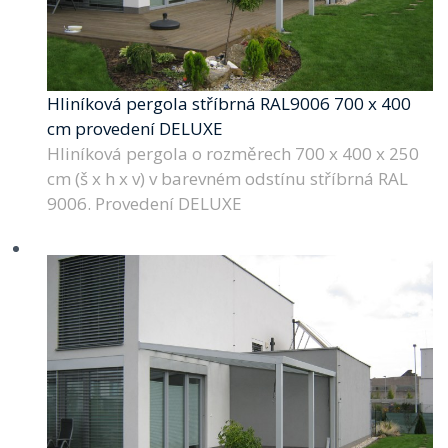
Hliníková pergola stříbrná RAL9006 700 x 400
cm provedení DELUXE
Hliníková pergola o rozměrech 700 x 400 x 250
cm (š x h x v) v barevném odstínu stříbrná RAL
9006. Provedení DELUXE