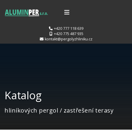
+420 777 118 639
+420 775 487 935
kontakt@pergolyzhliniku.cz
Katalog
hliníkových pergol / zastřešení terasy