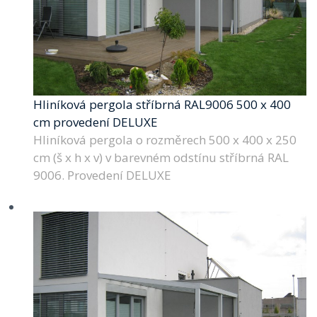
Hliníková pergola stříbrná RAL9006 500 x 400
cm provedení DELUXE
Hliníková pergola o rozměrech 500 x 400 x 250
cm (š x h x v) v barevném odstínu stříbrná RAL
9006. Provedení DELUXE