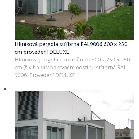
Hliníková pergola stříbrná RAL9006 600 x 250
cm provedení DELUXE
Hliníková pergola o rozměrech 600 x 250 x 250
cm (š x h x v) v barevném odstínu stříbrná RAL
9006. Provedení DELUXE