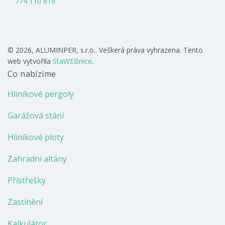
774 110 619
© 2026, ALUMINPER, s.r.o.. Veškerá práva vyhrazena. Tento
web vytvořila
StaWEBnice
.
Co nabízíme
Hliníkové pergoly
Garážová stání
Hliníkové ploty
Zahradní altány
Přístřešky
Zastínění
Kalkulátor