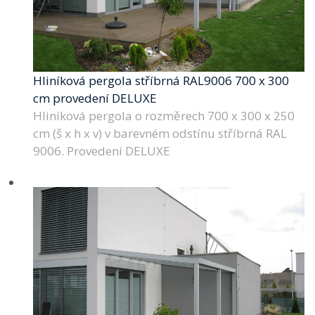
Hliníková pergola stříbrná RAL9006 700 x 300
cm provedení DELUXE
Hliníková pergola o rozměrech 700 x 300 x 250
cm (š x h x v) v barevném odstínu stříbrná RAL
9006. Provedení DELUXE