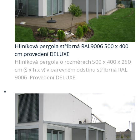
Hliníková pergola stříbrná RAL9006 500 x 400
cm provedení DELUXE
Hliníková pergola o rozměrech 500 x 400 x 250
cm (š x h x v) v barevném odstínu stříbrná RAL
9006. Provedení DELUXE