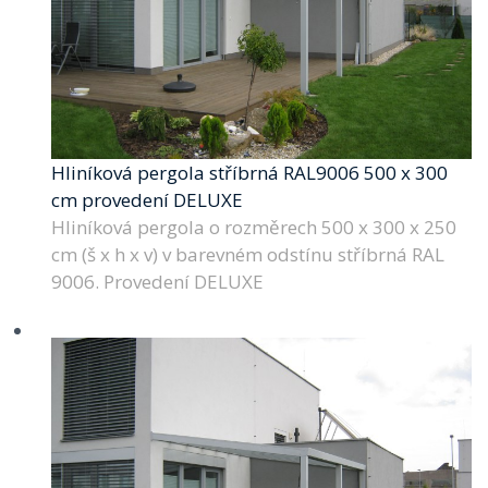
Hliníková pergola stříbrná RAL9006 500 x 300
cm provedení DELUXE
Hliníková pergola o rozměrech 500 x 300 x 250
cm (š x h x v) v barevném odstínu stříbrná RAL
9006. Provedení DELUXE