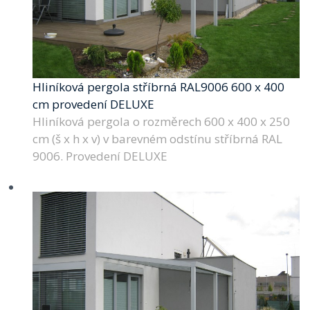
Hliníková pergola stříbrná RAL9006 600 x 400
cm provedení DELUXE
Hliníková pergola o rozměrech 600 x 400 x 250
cm (š x h x v) v barevném odstínu stříbrná RAL
9006. Provedení DELUXE