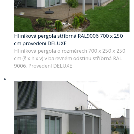
Hliníková pergola stříbrná RAL9006 700 x 250
cm provedení DELUXE
Hliníková pergola o rozměrech 700 x 250 x 250
cm (š x h x v) v barevném odstínu stříbrná RAL
9006. Provedení DELUXE