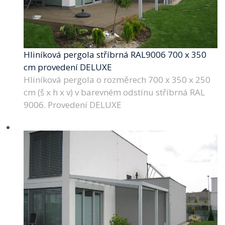
Hliníková pergola stříbrná RAL9006 700 x 350
cm provedení DELUXE
Hliníková pergola o rozměrech 700 x 350 x 250
cm (š x h x v) v barevném odstínu stříbrná RAL
9006. Provedení DELUXE