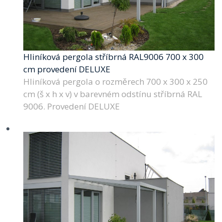
Hliníková pergola stříbrná RAL9006 700 x 300
cm provedení DELUXE
Hliníková pergola o rozměrech 700 x 300 x 250
cm (š x h x v) v barevném odstínu stříbrná RAL
9006. Provedení DELUXE