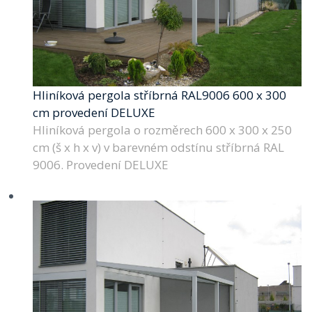
Hliníková pergola stříbrná RAL9006 600 x 300
cm provedení DELUXE
Hliníková pergola o rozměrech 600 x 300 x 250
cm (š x h x v) v barevném odstínu stříbrná RAL
9006. Provedení DELUXE