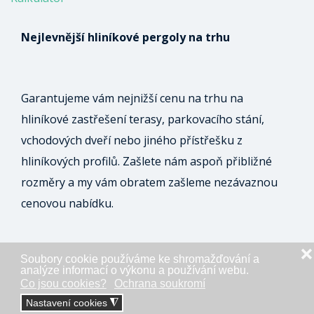
Nejlevnější hliníkové pergoly na trhu
Garantujeme vám nejnižší cenu na trhu na
hliníkové zastřešení terasy, parkovacího stání,
vchodových dveří nebo jiného přístřešku z
hliníkových profilů. Zašlete nám aspoň přibližné
rozměry a my vám obratem zašleme nezávaznou
cenovou nabídku.
❌
Soubory cookie používáme ke shromažďování a
ODESLAT NEZÁVAZNOU POPTÁVKU
analýze informací o výkonu a používání webu.
Co jsou cookies?
Ochrana soukromí
Nastavení cookies
◮