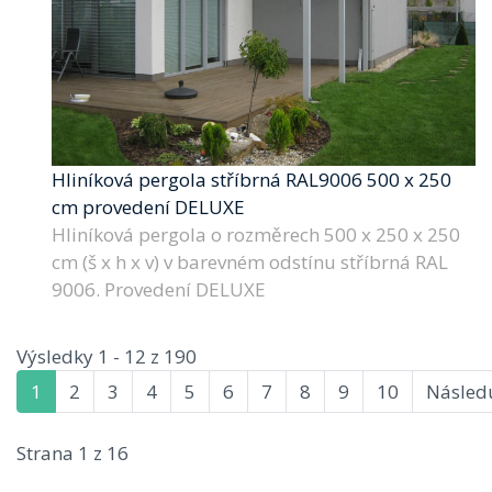
Hliníková pergola stříbrná RAL9006 500 x 250
cm provedení DELUXE
Hliníková pergola o rozměrech 500 x 250 x 250
cm (š x h x v) v barevném odstínu stříbrná RAL
9006. Provedení DELUXE
Výsledky 1 - 12 z 190
1
2
3
4
5
6
7
8
9
10
Následu
Strana 1 z 16