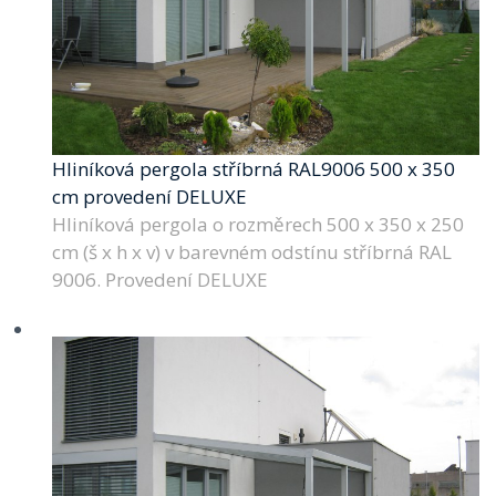
Hliníková pergola stříbrná RAL9006 500 x 350
cm provedení DELUXE
Hliníková pergola o rozměrech 500 x 350 x 250
cm (š x h x v) v barevném odstínu stříbrná RAL
9006. Provedení DELUXE