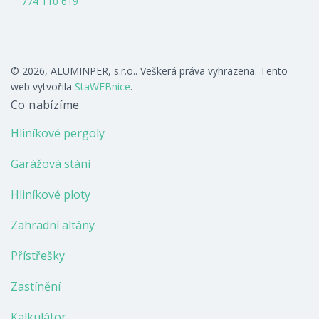
774 110 619
© 2026, ALUMINPER, s.r.o.. Veškerá práva vyhrazena. Tento
web vytvořila
StaWEBnice
.
Co nabízíme
Hliníkové pergoly
Garážová stání
Hliníkové ploty
Zahradní altány
Přístřešky
Zastínění
Kalkulátor