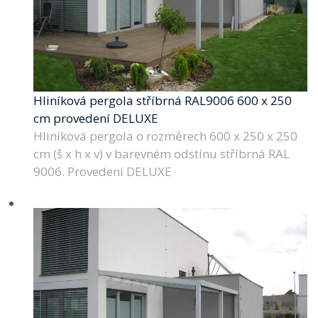
Hliníková pergola stříbrná RAL9006 600 x 250
cm provedení DELUXE
Hliníková pergola o rozměrech 600 x 250 x 250
cm (š x h x v) v barevném odstínu stříbrná RAL
9006. Provedení DELUXE