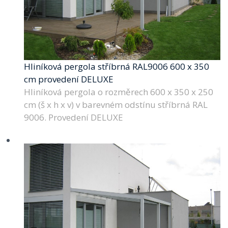
Hliníková pergola stříbrná RAL9006 600 x 350
cm provedení DELUXE
Hliníková pergola o rozměrech 600 x 350 x 250
cm (š x h x v) v barevném odstínu stříbrná RAL
9006. Provedení DELUXE