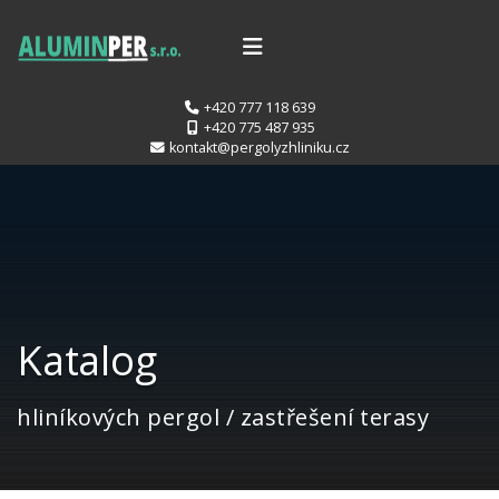
+420 777 118 639
+420 775 487 935
kontakt@pergolyzhliniku.cz
Katalog
hliníkových pergol / zastřešení terasy