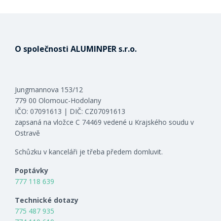
O společnosti ALUMINPER s.r.o.
Jungmannova 153/12
779 00 Olomouc-Hodolany
IČO: 07091613 | DIČ: CZ07091613
zapsaná na vložce C 74469 vedené u Krajského soudu v
Ostravě
Schůzku v kanceláři je třeba předem domluvit.
Poptávky
777 118 639
Technické dotazy
775 487 935