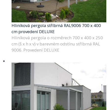
Hliníková pergola stříbrná RAL9006 700 x 400
cm provedení DELUXE
Hliníková pergola o rozměrech 700 x 400 x 250
cm (š x h x v) v barevném odstínu stříbrná RAL
9006. Provedení DELUXE