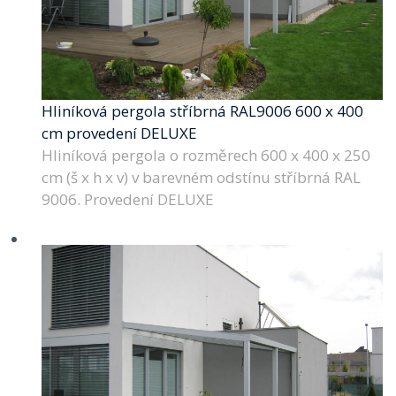
Hliníková pergola stříbrná RAL9006 600 x 400
cm provedení DELUXE
Hliníková pergola o rozměrech 600 x 400 x 250
cm (š x h x v) v barevném odstínu stříbrná RAL
9006. Provedení DELUXE