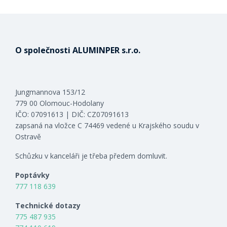
O společnosti ALUMINPER s.r.o.
Jungmannova 153/12
779 00 Olomouc-Hodolany
IČO: 07091613 | DIČ: CZ07091613
zapsaná na vložce C 74469 vedené u Krajského soudu v
Ostravě
Schůzku v kanceláři je třeba předem domluvit.
Poptávky
777 118 639
Technické dotazy
775 487 935