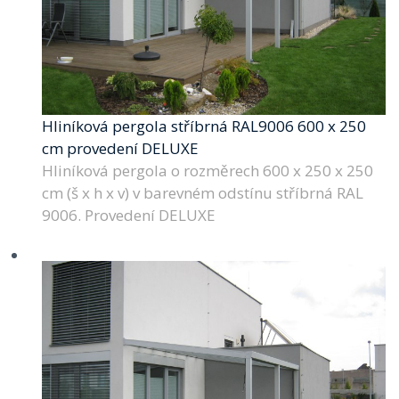
Hliníková pergola stříbrná RAL9006 600 x 250
cm provedení DELUXE
Hliníková pergola o rozměrech 600 x 250 x 250
cm (š x h x v) v barevném odstínu stříbrná RAL
9006. Provedení DELUXE