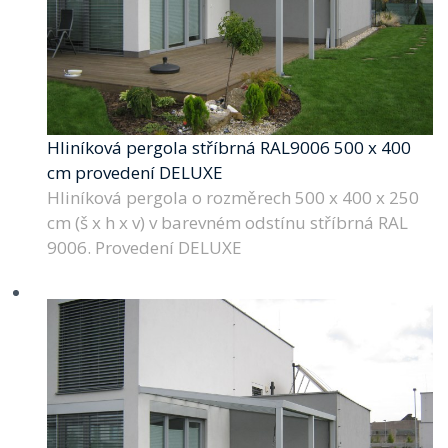
Hliníková pergola stříbrná RAL9006 500 x 400
cm provedení DELUXE
Hliníková pergola o rozměrech 500 x 400 x 250
cm (š x h x v) v barevném odstínu stříbrná RAL
9006. Provedení DELUXE