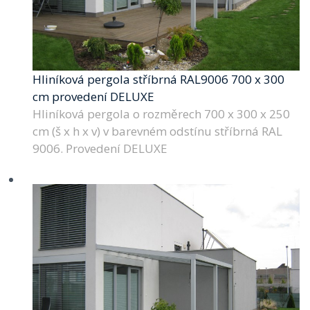
Hliníková pergola stříbrná RAL9006 700 x 300
cm provedení DELUXE
Hliníková pergola o rozměrech 700 x 300 x 250
cm (š x h x v) v barevném odstínu stříbrná RAL
9006. Provedení DELUXE