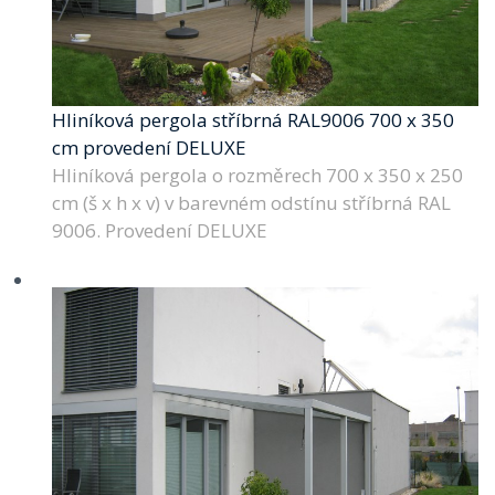
Hliníková pergola stříbrná RAL9006 700 x 350
cm provedení DELUXE
Hliníková pergola o rozměrech 700 x 350 x 250
cm (š x h x v) v barevném odstínu stříbrná RAL
9006. Provedení DELUXE