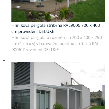
Hliníková pergola stříbrná RAL9006 700 x 400
cm provedení DELUXE
Hliníková pergola o rozměrech 700 x 400 x 250
cm (š x h x v) v barevném odstínu stříbrná RAL
9006. Provedení DELUXE