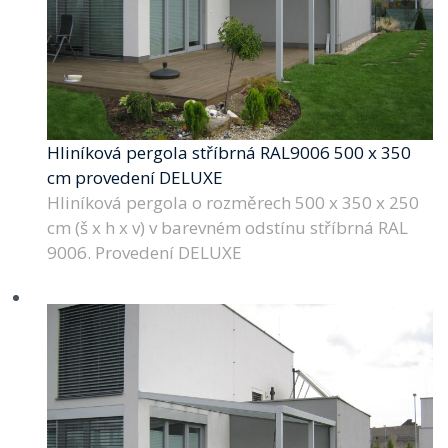
Hliníková pergola stříbrná RAL9006 500 x 350
cm provedení DELUXE
Hliníková pergola o rozměrech 500 x 350 x 250
cm (š x h x v) v barevném odstínu stříbrná RAL
9006. Provedení DELUXE