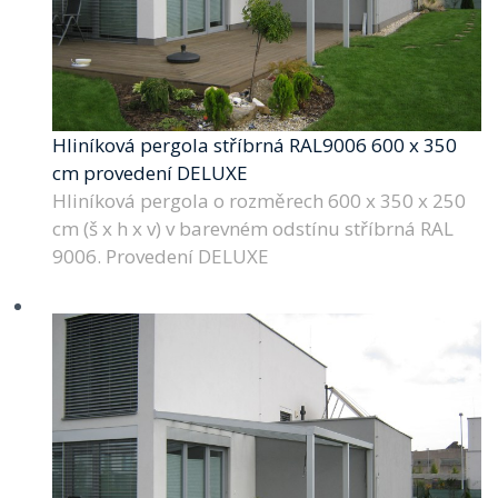
Hliníková pergola stříbrná RAL9006 600 x 350
cm provedení DELUXE
Hliníková pergola o rozměrech 600 x 350 x 250
cm (š x h x v) v barevném odstínu stříbrná RAL
9006. Provedení DELUXE