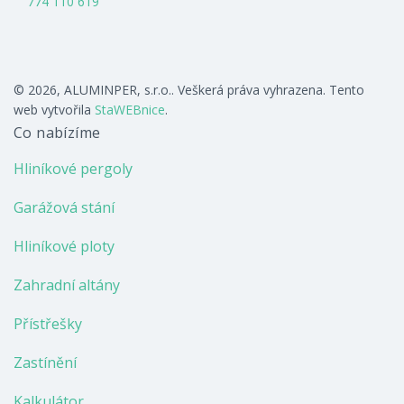
774 110 619
© 2026, ALUMINPER, s.r.o.. Veškerá práva vyhrazena. Tento
web vytvořila
StaWEBnice
.
Co nabízíme
Hliníkové pergoly
Garážová stání
Hliníkové ploty
Zahradní altány
Přístřešky
Zastínění
Kalkulátor