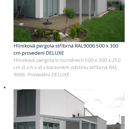
Hliníková pergola stříbrná RAL9006 500 x 300
cm provedení DELUXE
Hliníková pergola o rozměrech 500 x 300 x 250
cm (š x h x v) v barevném odstínu stříbrná RAL
9006. Provedení DELUXE