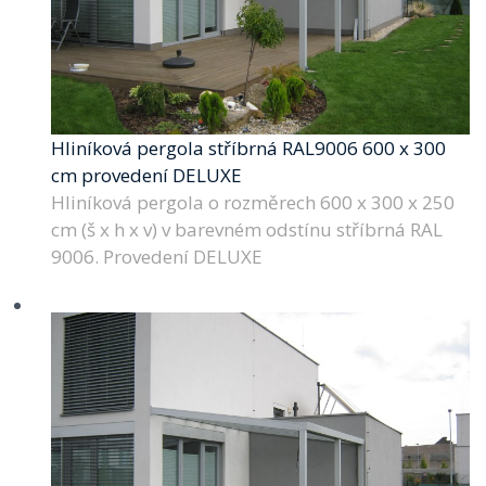
Hliníková pergola stříbrná RAL9006 600 x 300
cm provedení DELUXE
Hliníková pergola o rozměrech 600 x 300 x 250
cm (š x h x v) v barevném odstínu stříbrná RAL
9006. Provedení DELUXE