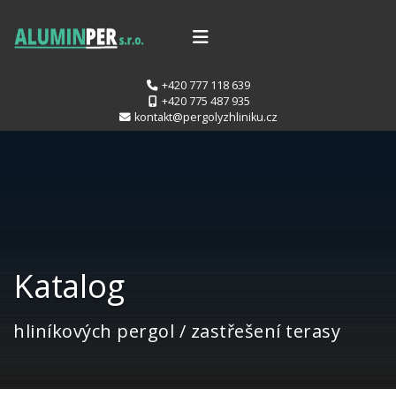
+420 777 118 639
+420 775 487 935
kontakt@pergolyzhliniku.cz
Katalog
hliníkových pergol / zastřešení terasy