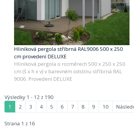
Hliníková pergola stříbrná RAL9006 500 x 250
cm provedení DELUXE
Hliníková pergola o rozměrech 500 x 250 x 250
cm (š x h x v) v barevném odstínu stříbrná RAL
9006. Provedení DELUXE
Výsledky 1 - 12 z 190
1
2
3
4
5
6
7
8
9
10
Následu
Strana 1 z 16