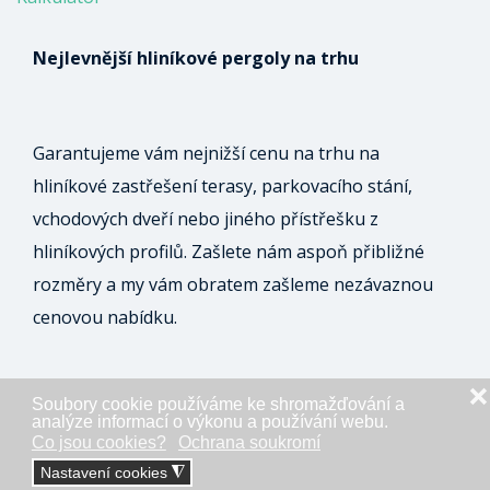
Nejlevnější hliníkové pergoly na trhu
Garantujeme vám nejnižší cenu na trhu na
hliníkové zastřešení terasy, parkovacího stání,
vchodových dveří nebo jiného přístřešku z
hliníkových profilů. Zašlete nám aspoň přibližné
rozměry a my vám obratem zašleme nezávaznou
cenovou nabídku.
❌
Soubory cookie používáme ke shromažďování a
ODESLAT NEZÁVAZNOU POPTÁVKU
analýze informací o výkonu a používání webu.
Co jsou cookies?
Ochrana soukromí
Nastavení cookies
◮