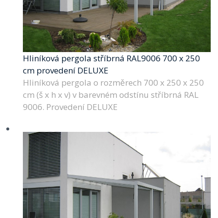
Hliníková pergola stříbrná RAL9006 700 x 250
cm provedení DELUXE
Hliníková pergola o rozměrech 700 x 250 x 250
cm (š x h x v) v barevném odstínu stříbrná RAL
9006. Provedení DELUXE