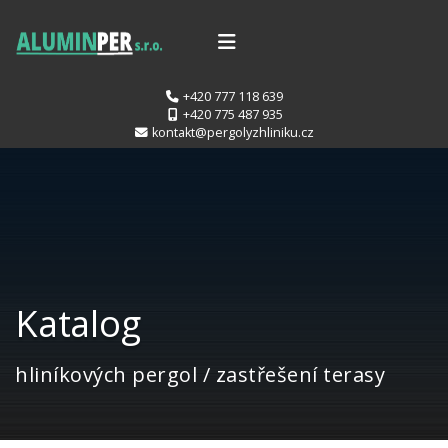
+420 777 118 639
+420 775 487 935
kontakt@pergolyzhliniku.cz
Katalog
hliníkových pergol / zastřešení terasy