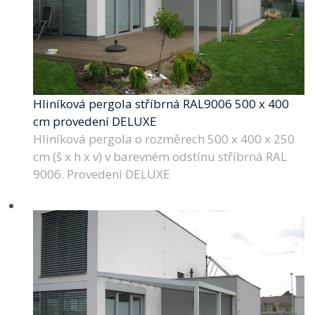
Hliníková pergola stříbrná RAL9006 500 x 400
cm provedení DELUXE
Hliníková pergola o rozměrech 500 x 400 x 250
cm (š x h x v) v barevném odstínu stříbrná RAL
9006. Provedení DELUXE