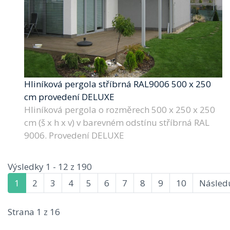
Hliníková pergola stříbrná RAL9006 500 x 250
cm provedení DELUXE
Hliníková pergola o rozměrech 500 x 250 x 250
cm (š x h x v) v barevném odstínu stříbrná RAL
9006. Provedení DELUXE
Výsledky 1 - 12 z 190
1
2
3
4
5
6
7
8
9
10
Následu
Strana 1 z 16