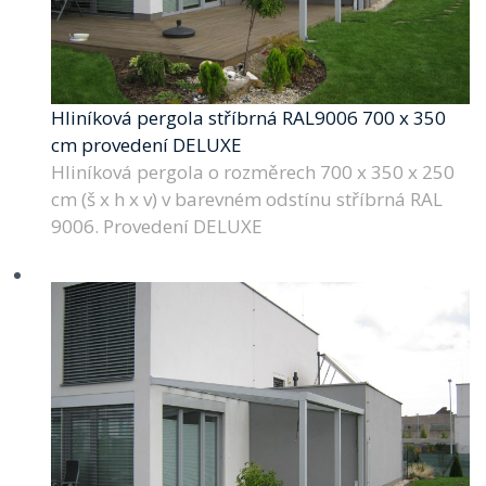
Hliníková pergola stříbrná RAL9006 700 x 350
cm provedení DELUXE
Hliníková pergola o rozměrech 700 x 350 x 250
cm (š x h x v) v barevném odstínu stříbrná RAL
9006. Provedení DELUXE