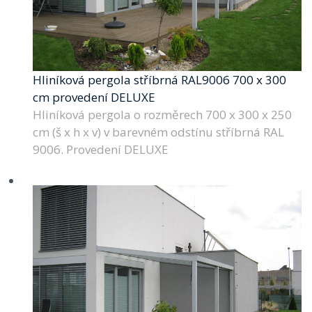
Hliníková pergola stříbrná RAL9006 700 x 300
cm provedení DELUXE
Hliníková pergola o rozměrech 700 x 300 x 250
cm (š x h x v) v barevném odstínu stříbrná RAL
9006. Provedení DELUXE