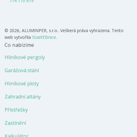
774 110 619
© 2026, ALUMINPER, s.r.o.. Veškerá práva vyhrazena. Tento
web vytvořila
StaWEBnice
.
Co nabízíme
Hliníkové pergoly
Garážová stání
Hliníkové ploty
Zahradní altány
Přístřešky
Zastínění
Kalkulátor