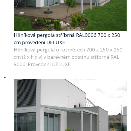
Hliníková pergola stříbrná RAL9006 700 x 250
cm provedení DELUXE
Hliníková pergola o rozměrech 700 x 250 x 250
cm (š x h x v) v barevném odstínu stříbrná RAL
9006. Provedení DELUXE