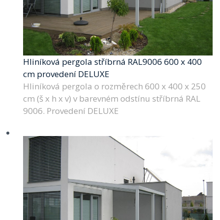
Hliníková pergola stříbrná RAL9006 600 x 400
cm provedení DELUXE
Hliníková pergola o rozměrech 600 x 400 x 250
cm (š x h x v) v barevném odstínu stříbrná RAL
9006. Provedení DELUXE