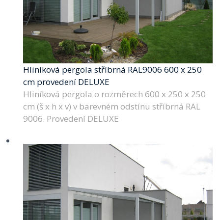
Hliníková pergola stříbrná RAL9006 600 x 250
cm provedení DELUXE
Hliníková pergola o rozměrech 600 x 250 x 250
cm (š x h x v) v barevném odstínu stříbrná RAL
9006. Provedení DELUXE