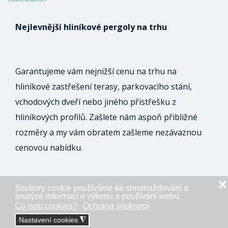
Nejlevnější hliníkové pergoly na trhu
Garantujeme vám nejnižší cenu na trhu na
hliníkové zastřešení terasy, parkovacího stání,
vchodových dveří nebo jiného přístřešku z
hliníkových profilů. Zašlete nám aspoň přibližné
rozměry a my vám obratem zašleme nezávaznou
cenovou nabídku.
❌
Soubory cookie používáme ke shromažďování a
ODESLAT NEZÁVAZNOU POPTÁVKU
analýze informací o výkonu a používání webu.
Co jsou cookies?
Ochrana soukromí
Nastavení cookies
◮