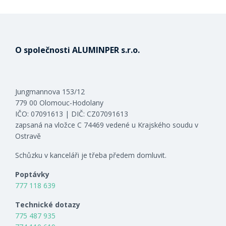
O společnosti ALUMINPER s.r.o.
Jungmannova 153/12
779 00 Olomouc-Hodolany
IČO: 07091613 | DIČ: CZ07091613
zapsaná na vložce C 74469 vedené u Krajského soudu v
Ostravě
Schůzku v kanceláři je třeba předem domluvit.
Poptávky
777 118 639
Technické dotazy
775 487 935