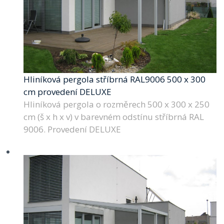
Hliníková pergola stříbrná RAL9006 500 x 300
cm provedení DELUXE
Hliníková pergola o rozměrech 500 x 300 x 250
cm (š x h x v) v barevném odstínu stříbrná RAL
9006. Provedení DELUXE