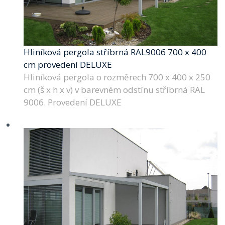
Hliníková pergola stříbrná RAL9006 700 x 400
cm provedení DELUXE
Hliníková pergola o rozměrech 700 x 400 x 250
cm (š x h x v) v barevném odstínu stříbrná RAL
9006. Provedení DELUXE