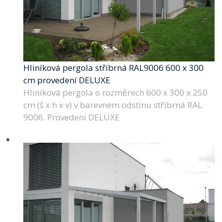
Hliníková pergola stříbrná RAL9006 600 x 300
cm provedení DELUXE
Hliníková pergola o rozměrech 600 x 300 x 250
cm (š x h x v) v barevném odstínu stříbrná RAL
9006. Provedení DELUXE