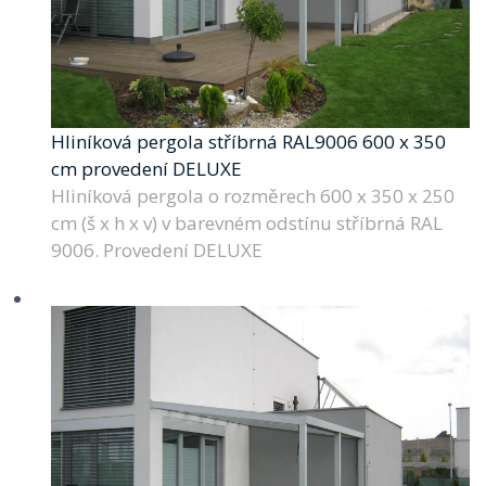
Hliníková pergola stříbrná RAL9006 600 x 350
cm provedení DELUXE
Hliníková pergola o rozměrech 600 x 350 x 250
cm (š x h x v) v barevném odstínu stříbrná RAL
9006. Provedení DELUXE