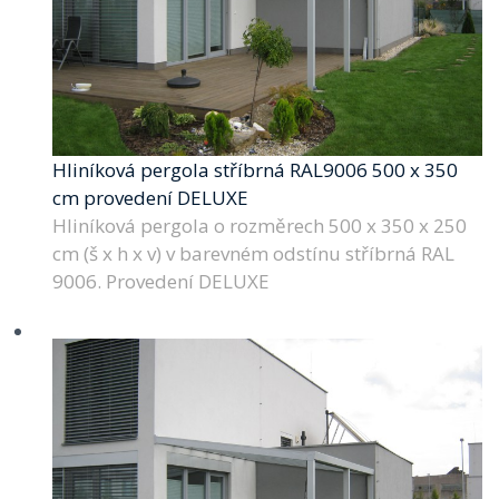
Hliníková pergola stříbrná RAL9006 500 x 350
cm provedení DELUXE
Hliníková pergola o rozměrech 500 x 350 x 250
cm (š x h x v) v barevném odstínu stříbrná RAL
9006. Provedení DELUXE