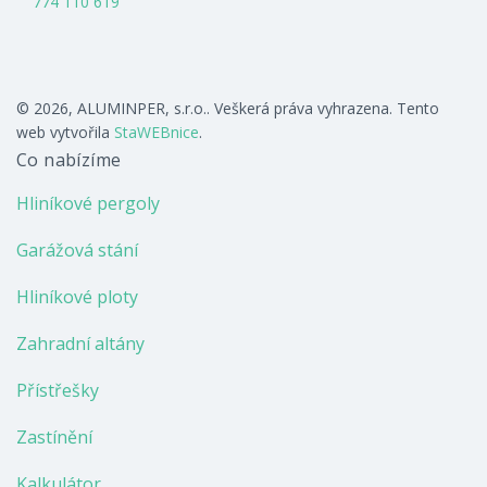
774 110 619
© 2026, ALUMINPER, s.r.o.. Veškerá práva vyhrazena. Tento
web vytvořila
StaWEBnice
.
Co nabízíme
Hliníkové pergoly
Garážová stání
Hliníkové ploty
Zahradní altány
Přístřešky
Zastínění
Kalkulátor