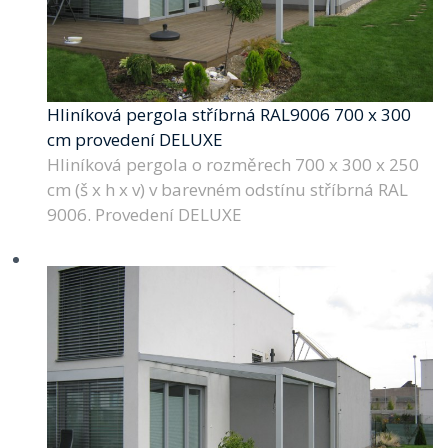
Hliníková pergola stříbrná RAL9006 700 x 300
cm provedení DELUXE
Hliníková pergola o rozměrech 700 x 300 x 250
cm (š x h x v) v barevném odstínu stříbrná RAL
9006. Provedení DELUXE