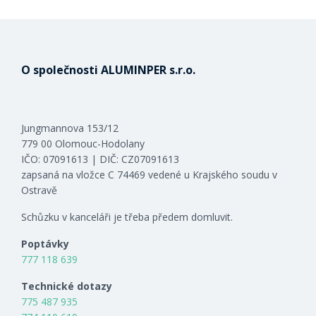
O společnosti ALUMINPER s.r.o.
Jungmannova 153/12
779 00 Olomouc-Hodolany
IČO: 07091613 | DIČ: CZ07091613
zapsaná na vložce C 74469 vedené u Krajského soudu v
Ostravě
Schůzku v kanceláři je třeba předem domluvit.
Poptávky
777 118 639
Technické dotazy
775 487 935