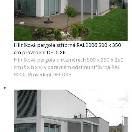
Hliníková pergola stříbrná RAL9006 500 x 350
cm provedení DELUXE
Hliníková pergola o rozměrech 500 x 350 x 250
cm (š x h x v) v barevném odstínu stříbrná RAL
9006. Provedení DELUXE