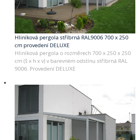
Hliníková pergola stříbrná RAL9006 700 x 250
cm provedení DELUXE
Hliníková pergola o rozměrech 700 x 250 x 250
cm (š x h x v) v barevném odstínu stříbrná RAL
9006. Provedení DELUXE