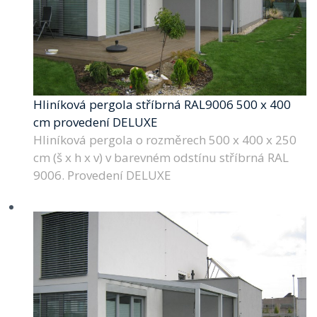
Hliníková pergola stříbrná RAL9006 500 x 400
cm provedení DELUXE
Hliníková pergola o rozměrech 500 x 400 x 250
cm (š x h x v) v barevném odstínu stříbrná RAL
9006. Provedení DELUXE