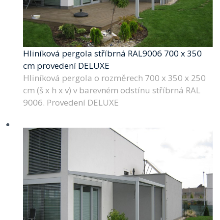
Hliníková pergola stříbrná RAL9006 700 x 350
cm provedení DELUXE
Hliníková pergola o rozměrech 700 x 350 x 250
cm (š x h x v) v barevném odstínu stříbrná RAL
9006. Provedení DELUXE