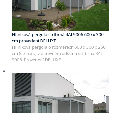
Hliníková pergola stříbrná RAL9006 600 x 300
cm provedení DELUXE
Hliníková pergola o rozměrech 600 x 300 x 250
cm (š x h x v) v barevném odstínu stříbrná RAL
9006. Provedení DELUXE