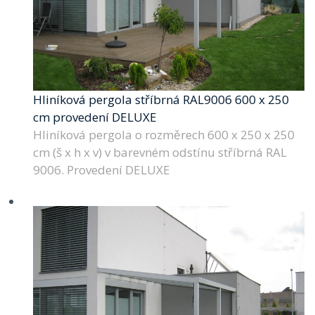
Hliníková pergola stříbrná RAL9006 600 x 250
cm provedení DELUXE
Hliníková pergola o rozměrech 600 x 250 x 250
cm (š x h x v) v barevném odstínu stříbrná RAL
9006. Provedení DELUXE