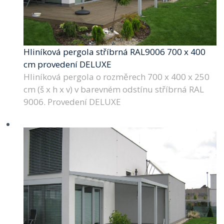
Hliníková pergola stříbrná RAL9006 700 x 400
cm provedení DELUXE
Hliníková pergola o rozměrech 700 x 400 x 250
cm (š x h x v) v barevném odstínu stříbrná RAL
9006. Provedení DELUXE