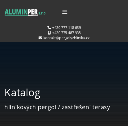
+420 777 118 639
+420 775 487 935
kontakt@pergolyzhliniku.cz
Katalog
hliníkových pergol / zastřešení terasy