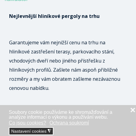
Nejlevnější hliníkové pergoly na trhu
Garantujeme vám nejnižší cenu na trhu na
hliníkové zastřešení terasy, parkovacího stání,
vchodových dveří nebo jiného přístřešku z
hliníkových profilů. Zašlete nám aspoň přibližné
rozměry a my vám obratem zašleme nezávaznou
cenovou nabídku.
❌
Soubory cookie používáme ke shromažďování a
ODESLAT NEZÁVAZNOU POPTÁVKU
analýze informací o výkonu a používání webu.
Co jsou cookies?
Ochrana soukromí
Nastavení cookies
◮