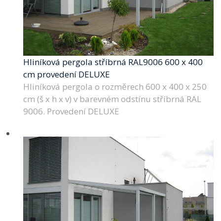
Hliníková pergola stříbrná RAL9006 600 x 400
cm provedení DELUXE
Hliníková pergola o rozměrech 600 x 400 x 250
cm (š x h x v) v barevném odstínu stříbrná RAL
9006. Provedení DELUXE