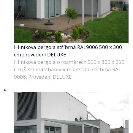
Hliníková pergola stříbrná RAL9006 500 x 300
cm provedení DELUXE
Hliníková pergola o rozměrech 500 x 300 x 250
cm (š x h x v) v barevném odstínu stříbrná RAL
9006. Provedení DELUXE