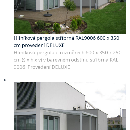
Hliníková pergola stříbrná RAL9006 600 x 350
cm provedení DELUXE
Hliníková pergola o rozměrech 600 x 350 x 250
cm (š x h x v) v barevném odstínu stříbrná RAL
9006. Provedení DELUXE