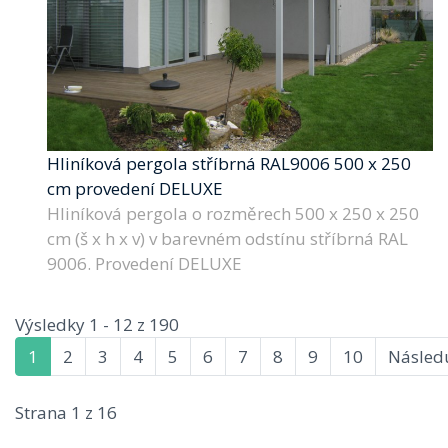
Hliníková pergola stříbrná RAL9006 500 x 250
cm provedení DELUXE
Hliníková pergola o rozměrech 500 x 250 x 250
cm (š x h x v) v barevném odstínu stříbrná RAL
9006. Provedení DELUXE
Výsledky 1 - 12 z 190
1
2
3
4
5
6
7
8
9
10
Následu
Strana 1 z 16