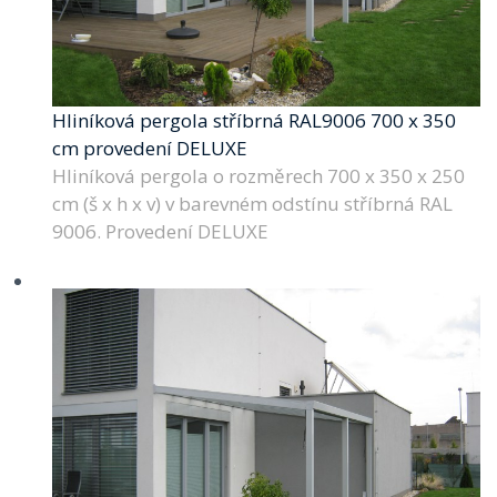
Hliníková pergola stříbrná RAL9006 700 x 350
cm provedení DELUXE
Hliníková pergola o rozměrech 700 x 350 x 250
cm (š x h x v) v barevném odstínu stříbrná RAL
9006. Provedení DELUXE