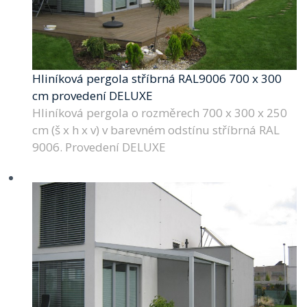
Hliníková pergola stříbrná RAL9006 700 x 300
cm provedení DELUXE
Hliníková pergola o rozměrech 700 x 300 x 250
cm (š x h x v) v barevném odstínu stříbrná RAL
9006. Provedení DELUXE