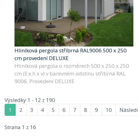
Hliníková pergola stříbrná RAL9006 500 x 250
cm provedení DELUXE
Hliníková pergola o rozměrech 500 x 250 x 250
cm (š x h x v) v barevném odstínu stříbrná RAL
9006. Provedení DELUXE
Výsledky 1 - 12 z 190
1
2
3
4
5
6
7
8
9
10
Následu
Strana 1 z 16