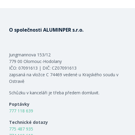
O společnosti ALUMINPER s.r.o.
Jungmannova 153/12
779 00 Olomouc-Hodolany
IČO: 07091613 | DIČ: CZ07091613
zapsaná na vložce C 74469 vedené u Krajského soudu v
Ostravě
Schůzku v kanceláři je třeba předem domluvit.
Poptávky
777 118 639
Technické dotazy
775 487 935