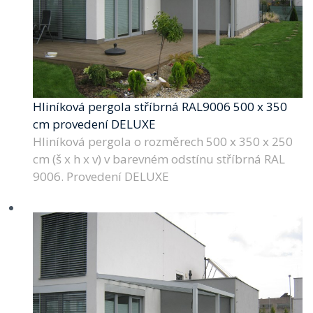
Hliníková pergola stříbrná RAL9006 500 x 350
cm provedení DELUXE
Hliníková pergola o rozměrech 500 x 350 x 250
cm (š x h x v) v barevném odstínu stříbrná RAL
9006. Provedení DELUXE