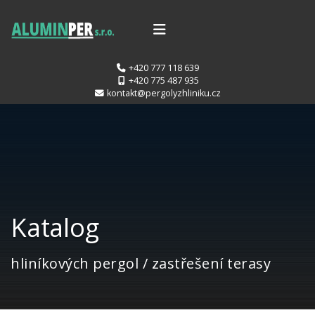
+420 777 118 639
+420 775 487 935
kontakt@pergolyzhliniku.cz
Katalog
hliníkových pergol / zastřešení terasy