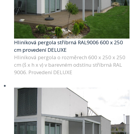
Hliníková pergola stříbrná RAL9006 600 x 250
cm provedení DELUXE
Hliníková pergola o rozměrech 600 x 250 x 250
cm (š x h x v) v barevném odstínu stříbrná RAL
9006. Provedení DELUXE