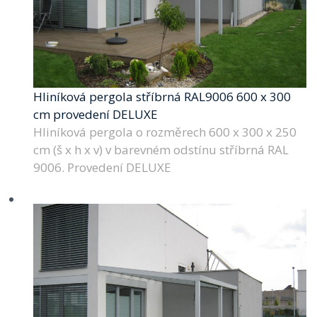
Hliníková pergola stříbrná RAL9006 600 x 300
cm provedení DELUXE
Hliníková pergola o rozměrech 600 x 300 x 250
cm (š x h x v) v barevném odstínu stříbrná RAL
9006. Provedení DELUXE