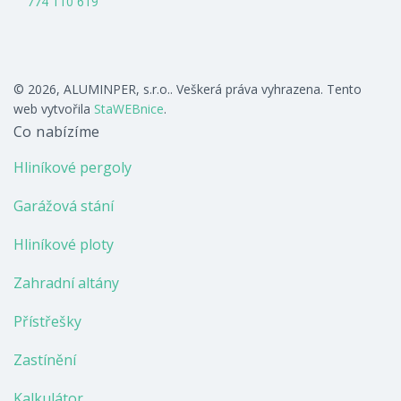
774 110 619
© 2026, ALUMINPER, s.r.o.. Veškerá práva vyhrazena. Tento
web vytvořila
StaWEBnice
.
Co nabízíme
Hliníkové pergoly
Garážová stání
Hliníkové ploty
Zahradní altány
Přístřešky
Zastínění
Kalkulátor