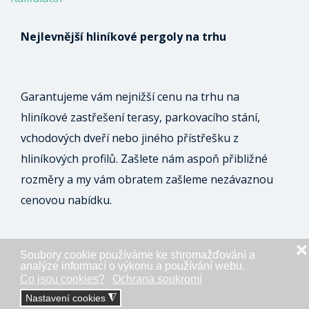
Nejlevnější hliníkové pergoly na trhu
Garantujeme vám nejnižší cenu na trhu na
hliníkové zastřešení terasy, parkovacího stání,
vchodových dveří nebo jiného přístřešku z
hliníkových profilů. Zašlete nám aspoň přibližné
rozměry a my vám obratem zašleme nezávaznou
cenovou nabídku.
❌
Soubory cookie používáme ke shromažďování a
ODESLAT NEZÁVAZNOU POPTÁVKU
analýze informací o výkonu a používání webu.
Co jsou cookies?
Ochrana soukromí
Nastavení cookies
◮