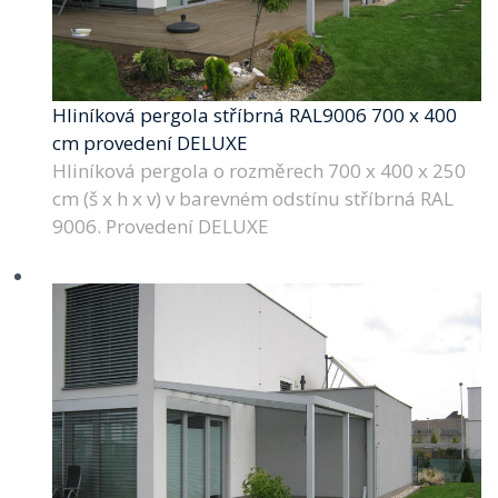
Hliníková pergola stříbrná RAL9006 700 x 400
cm provedení DELUXE
Hliníková pergola o rozměrech 700 x 400 x 250
cm (š x h x v) v barevném odstínu stříbrná RAL
9006. Provedení DELUXE