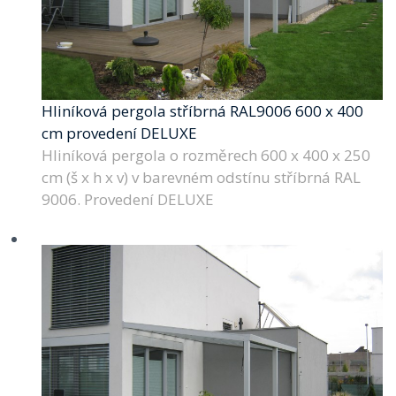
Hliníková pergola stříbrná RAL9006 600 x 400
cm provedení DELUXE
Hliníková pergola o rozměrech 600 x 400 x 250
cm (š x h x v) v barevném odstínu stříbrná RAL
9006. Provedení DELUXE