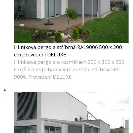
Hliníková pergola stříbrná RAL9006 500 x 300
cm provedení DELUXE
Hliníková pergola o rozměrech 500 x 300 x 250
cm (š x h x v) v barevném odstínu stříbrná RAL
9006. Provedení DELUXE