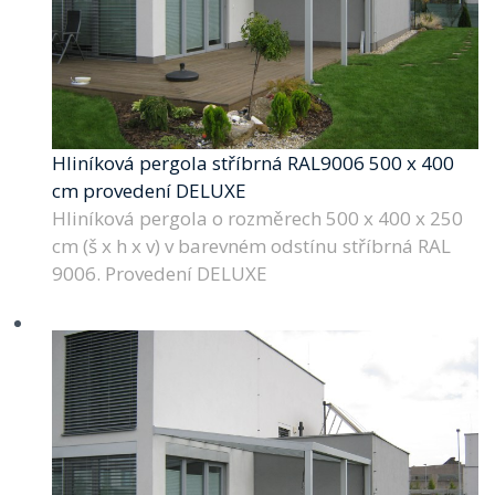
Hliníková pergola stříbrná RAL9006 500 x 400
cm provedení DELUXE
Hliníková pergola o rozměrech 500 x 400 x 250
cm (š x h x v) v barevném odstínu stříbrná RAL
9006. Provedení DELUXE