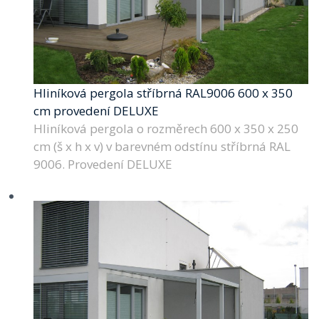
Hliníková pergola stříbrná RAL9006 600 x 350
cm provedení DELUXE
Hliníková pergola o rozměrech 600 x 350 x 250
cm (š x h x v) v barevném odstínu stříbrná RAL
9006. Provedení DELUXE