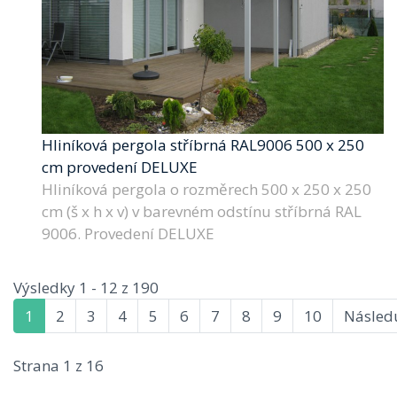
Hliníková pergola stříbrná RAL9006 500 x 250
cm provedení DELUXE
Hliníková pergola o rozměrech 500 x 250 x 250
cm (š x h x v) v barevném odstínu stříbrná RAL
9006. Provedení DELUXE
Výsledky 1 - 12 z 190
1
2
3
4
5
6
7
8
9
10
Následu
Strana 1 z 16