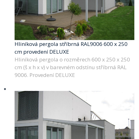
Hliníková pergola stříbrná RAL9006 600 x 250
cm provedení DELUXE
Hliníková pergola o rozměrech 600 x 250 x 250
cm (š x h x v) v barevném odstínu stříbrná RAL
9006. Provedení DELUXE