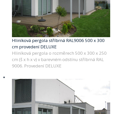
Hliníková pergola stříbrná RAL9006 500 x 300
cm provedení DELUXE
Hliníková pergola o rozměrech 500 x 300 x 250
cm (š x h x v) v barevném odstínu stříbrná RAL
9006. Provedení DELUXE