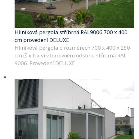
Hliníková pergola stříbrná RAL9006 700 x 400
cm provedení DELUXE
Hliníková pergola o rozměrech 700 x 400 x 250
cm (š x h x v) v barevném odstínu stříbrná RAL
9006. Provedení DELUXE