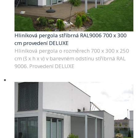
Hliníková pergola stříbrná RAL9006 700 x 300
cm provedení DELUXE
Hliníková pergola o rozměrech 700 x 300 x 250
cm (š x h x v) v barevném odstínu stříbrná RAL
9006. Provedení DELUXE