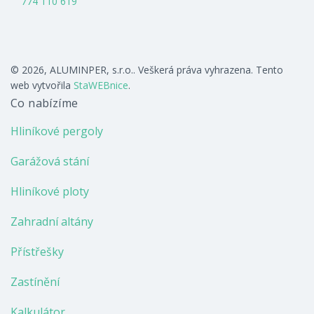
774 110 619
© 2026, ALUMINPER, s.r.o.. Veškerá práva vyhrazena. Tento
web vytvořila
StaWEBnice
.
Co nabízíme
Hliníkové pergoly
Garážová stání
Hliníkové ploty
Zahradní altány
Přístřešky
Zastínění
Kalkulátor