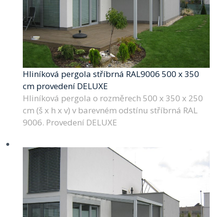
Hliníková pergola stříbrná RAL9006 500 x 350
cm provedení DELUXE
Hliníková pergola o rozměrech 500 x 350 x 250
cm (š x h x v) v barevném odstínu stříbrná RAL
9006. Provedení DELUXE