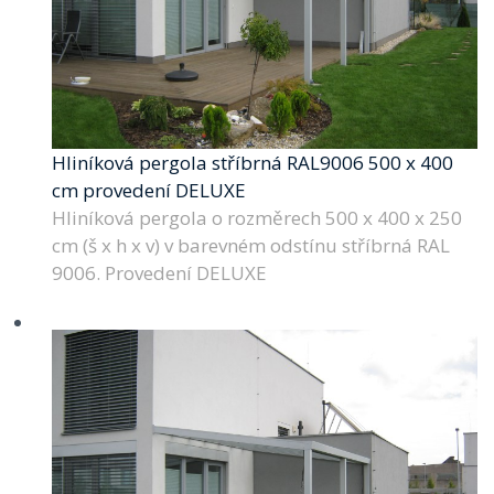
Hliníková pergola stříbrná RAL9006 500 x 400
cm provedení DELUXE
Hliníková pergola o rozměrech 500 x 400 x 250
cm (š x h x v) v barevném odstínu stříbrná RAL
9006. Provedení DELUXE