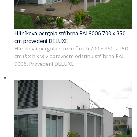
Hliníková pergola stříbrná RAL9006 700 x 350
cm provedení DELUXE
Hliníková pergola o rozměrech 700 x 350 x 250
cm (š x h x v) v barevném odstínu stříbrná RAL
9006. Provedení DELUXE