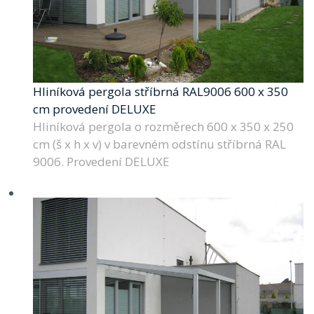
Hliníková pergola stříbrná RAL9006 600 x 350
cm provedení DELUXE
Hliníková pergola o rozměrech 600 x 350 x 250
cm (š x h x v) v barevném odstínu stříbrná RAL
9006. Provedení DELUXE