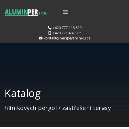
+420 777 118 639
+420 775 487 935
kontakt@pergolyzhliniku.cz
Katalog
hliníkových pergol / zastřešení terasy