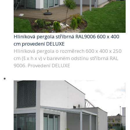
Hliníková pergola stříbrná RAL9006 600 x 400
cm provedení DELUXE
Hliníková pergola o rozměrech 600 x 400 x 250
cm (š x h x v) v barevném odstínu stříbrná RAL
9006. Provedení DELUXE