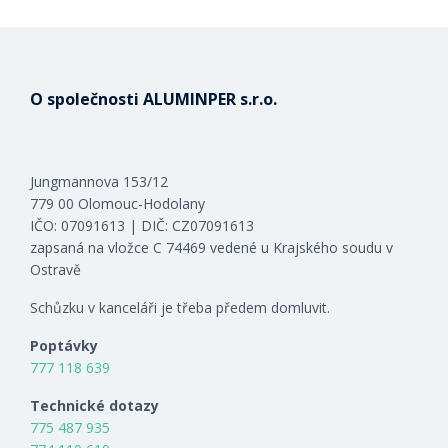
O společnosti ALUMINPER s.r.o.
Jungmannova 153/12
779 00 Olomouc-Hodolany
IČO: 07091613 | DIČ: CZ07091613
zapsaná na vložce C 74469 vedené u Krajského soudu v
Ostravě
Schůzku v kanceláři je třeba předem domluvit.
Poptávky
777 118 639
Technické dotazy
775 487 935