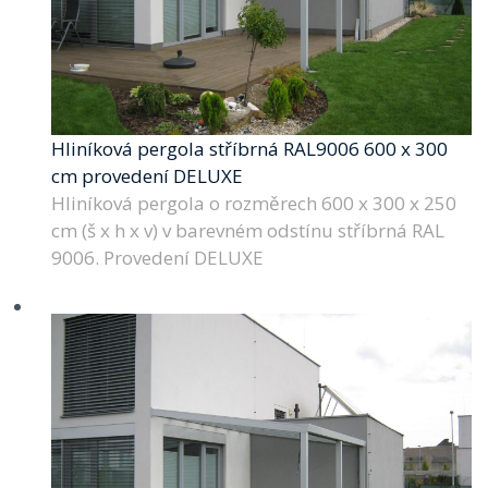
Hliníková pergola stříbrná RAL9006 600 x 300
cm provedení DELUXE
Hliníková pergola o rozměrech 600 x 300 x 250
cm (š x h x v) v barevném odstínu stříbrná RAL
9006. Provedení DELUXE