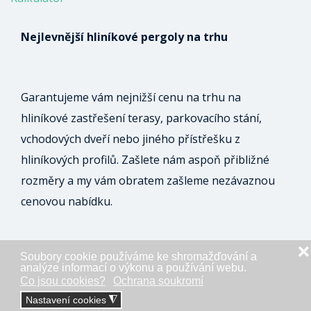
Nejlevnější hliníkové pergoly na trhu
Garantujeme vám nejnižší cenu na trhu na
hliníkové zastřešení terasy, parkovacího stání,
vchodových dveří nebo jiného přístřešku z
hliníkových profilů. Zašlete nám aspoň přibližné
rozměry a my vám obratem zašleme nezávaznou
cenovou nabídku.
❌
Soubory cookie používáme ke shromažďování a
ODESLAT NEZÁVAZNOU POPTÁVKU
analýze informací o výkonu a používání webu.
Co jsou cookies?
Ochrana soukromí
Nastavení cookies
◮