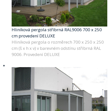
Hliníková pergola stříbrná RAL9006 700 x 250
cm provedení DELUXE
Hliníková pergola o rozměrech 700 x 250 x 250
cm (š x h x v) v barevném odstínu stříbrná RAL
9006. Provedení DELUXE