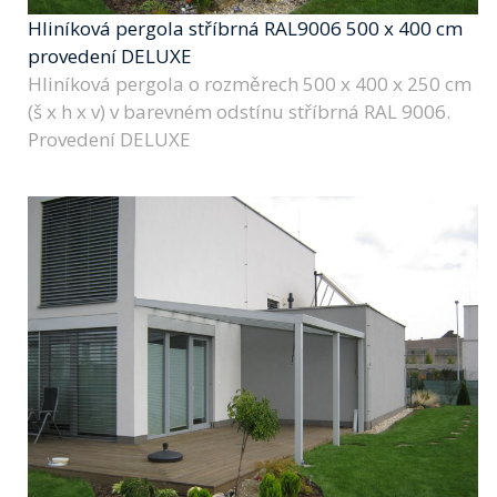
Hliníková pergola stříbrná RAL9006 500 x 400 cm
provedení DELUXE
Hliníková pergola o rozměrech 500 x 400 x 250 cm
(š x h x v) v barevném odstínu stříbrná RAL 9006.
Provedení DELUXE