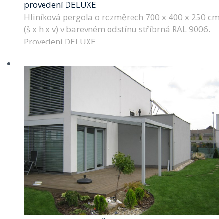
provedení DELUXE
Hliníková pergola o rozměrech 700 x 400 x 250 c
(š x h x v) v barevném odstínu stříbrná RAL 9006.
Provedení DELUXE