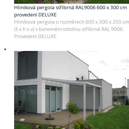
Hliníková pergola stříbrná RAL9006 600 x 300 cm
provedení DELUXE
Hliníková pergola o rozměrech 600 x 300 x 250 c
(š x h x v) v barevném odstínu stříbrná RAL 9006.
Provedení DELUXE