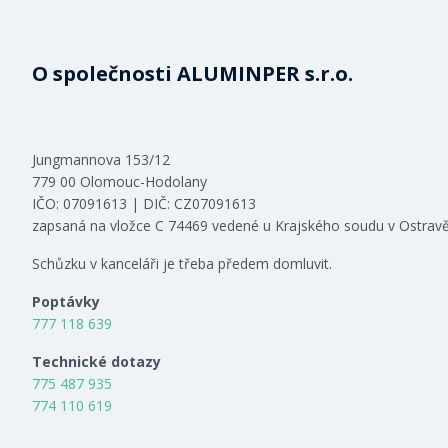
O společnosti ALUMINPER s.r.o.
Jungmannova 153/12
779 00 Olomouc-Hodolany
IČO: 07091613 | DIČ: CZ07091613
zapsaná na vložce C 74469 vedené u Krajského soudu v Ostrav
Schůzku v kanceláři je třeba předem domluvit.
Poptávky
777 118 639
Technické dotazy
775 487 935
774 110 619