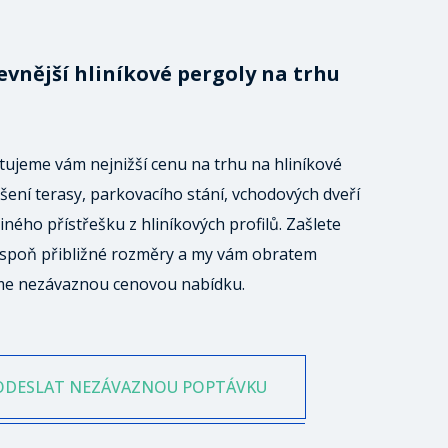
evnější hliníkové pergoly na trhu
ujeme vám nejnižší cenu na trhu na hliníkové
šení terasy, parkovacího stání, vchodových dveří
iného přístřešku z hliníkových profilů. Zašlete
spoň přibližné rozměry a my vám obratem
me nezávaznou cenovou nabídku.
ODESLAT NEZÁVAZNOU POPTÁVKU