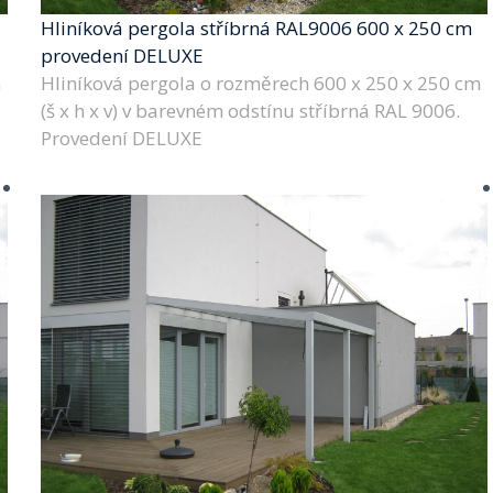
Hliníková pergola stříbrná RAL9006 600 x 250 cm
provedení DELUXE
m
Hliníková pergola o rozměrech 600 x 250 x 250 cm
(š x h x v) v barevném odstínu stříbrná RAL 9006.
Provedení DELUXE