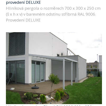
provedení DELUXE
Hliníková pergola o rozměrech 700 x 300 x 250 cm
(š x h x v) v barevném odstínu stříbrná RAL 9006.
Provedení DELUXE