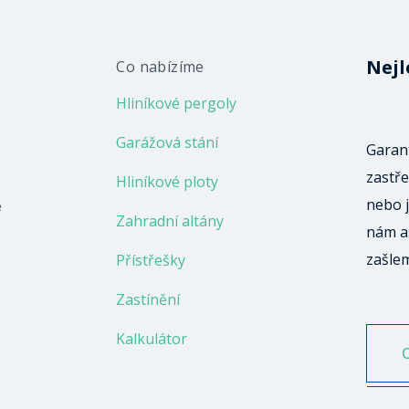
Nejl
Co nabízíme
Hliníkové pergoly
Garážová stání
Garant
zastře
Hliníkové ploty
nebo j
ě
Zahradní altány
nám a
zašle
Přístřešky
Zastínění
Kalkulátor