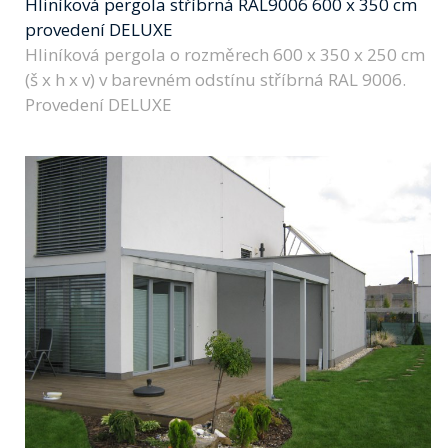
Hliníková pergola stříbrná RAL9006 600 x 350 cm
provedení DELUXE
Hliníková pergola o rozměrech 600 x 350 x 250 cm
(š x h x v) v barevném odstínu stříbrná RAL 9006.
Provedení DELUXE