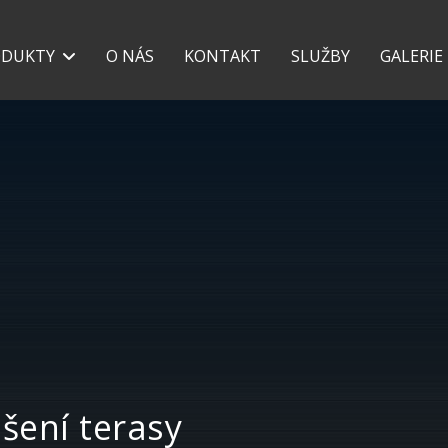
+420 777 118 639
+42
ODUKTY
O NÁS
KONTAKT
SLUŽBY
GALERIE
ešení terasy