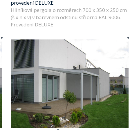
provedení DELUXE
m
Hliníková pergola o rozměrech 700 x 350 x 250 cm
(š x h x v) v barevném odstínu stříbrná RAL 9006.
Provedení DELUXE