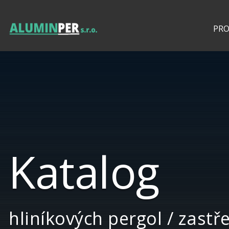
PR
Katalog
hliníkových pergol / zastř