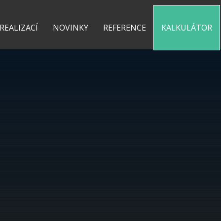
0 775 487 935
kontakt@pergolyzhliniku.cz
 REALIZACÍ
NOVINKY
REFERENCE
KALKULÁTOR