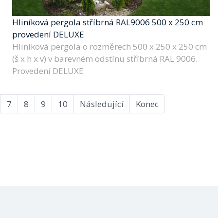
Hliníková pergola stříbrná RAL9006 500 x 250 cm
provedení DELUXE
Hliníková pergola o rozměrech 500 x 250 x 250 cm
(š x h x v) v barevném odstínu stříbrná RAL 9006.
Provedení DELUXE
7
8
9
10
Následující
Konec