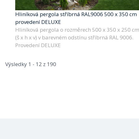
Hliníková pergola stříbrná RAL9006 500 x 350 cm
provedení DELUXE
Hliníková pergola o rozměrech 500 x 350 x 250 c
(š x h x v) v barevném odstínu stříbrná RAL 9006.
Provedení DELUXE
Výsledky 1 - 12 z 190