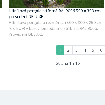
Hliníková pergola stříbrná RAL9006 500 x 300 cm
provedení DELUXE
m
Hliníková pergola o rozměrech 500 x 300 x 250 cm
(š x h x v) v barevném odstínu stříbrná RAL 9006.
Provedení DELUXE
1
2
3
4
5
6
Strana 1 z 16