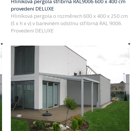
Hliníková pergola stříbrná RAL9006 600 x 400 cm
provedení DELUXE
m
Hliníková pergola o rozměrech 600 x 400 x 250 cm
(š x h x v) v barevném odstínu stříbrná RAL 9006.
Provedení DELUXE