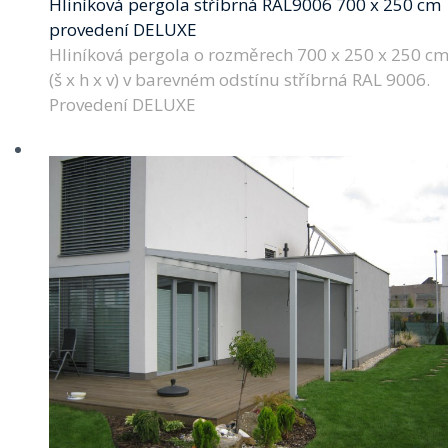
Hliníková pergola stříbrná RAL9006 700 x 250 cm
provedení DELUXE
Hliníková pergola o rozměrech 700 x 250 x 250 c
(š x h x v) v barevném odstínu stříbrná RAL 9006.
Provedení DELUXE