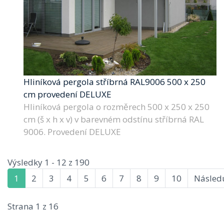
Hliníková pergola stříbrná RAL9006 500 x 250
cm provedení DELUXE
Hliníková pergola o rozměrech 500 x 250 x 250
cm (š x h x v) v barevném odstínu stříbrná RAL
9006. Provedení DELUXE
Výsledky 1 - 12 z 190
1
2
3
4
5
6
7
8
9
10
Následu
Strana 1 z 16