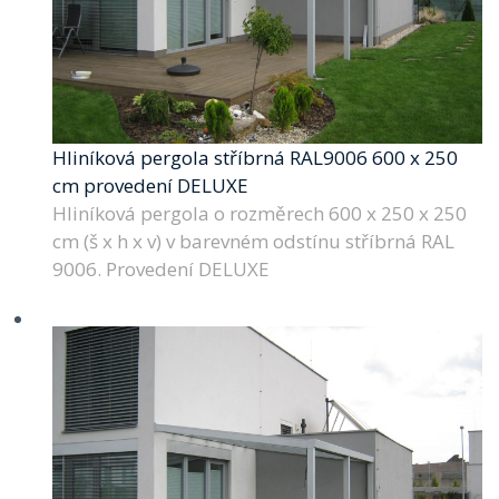
Hliníková pergola stříbrná RAL9006 600 x 250
cm provedení DELUXE
Hliníková pergola o rozměrech 600 x 250 x 250
cm (š x h x v) v barevném odstínu stříbrná RAL
9006. Provedení DELUXE