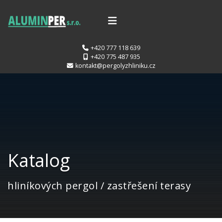
+420 777 118 639
+420 775 487 935
kontakt@pergolyzhliniku.cz
Katalog
hliníkových pergol / zastřešení terasy