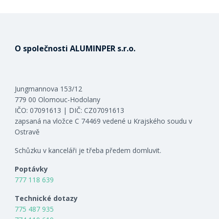
O společnosti ALUMINPER s.r.o.
Jungmannova 153/12
779 00 Olomouc-Hodolany
IČO: 07091613 | DIČ: CZ07091613
zapsaná na vložce C 74469 vedené u Krajského soudu v
Ostravě
Schůzku v kanceláři je třeba předem domluvit.
Poptávky
777 118 639
Technické dotazy
775 487 935