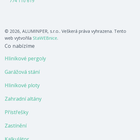
774 110 619
© 2026, ALUMINPER, s.r.o.. Veškerá práva vyhrazena. Tento
web vytvořila
StaWEBnice
.
Co nabízíme
Hliníkové pergoly
Garážová stání
Hliníkové ploty
Zahradní altány
Přístřešky
Zastínění
Kalkulátor