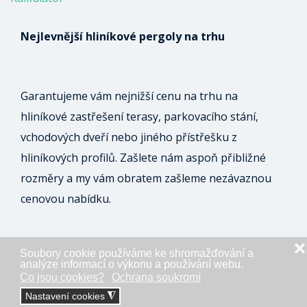
Nejlevnější hliníkové pergoly na trhu
Garantujeme vám nejnižší cenu na trhu na
hliníkové zastřešení terasy, parkovacího stání,
vchodových dveří nebo jiného přístřešku z
hliníkových profilů. Zašlete nám aspoň přibližné
rozměry a my vám obratem zašleme nezávaznou
cenovou nabídku.
❌
Soubory cookie používáme ke shromažďování a
ODESLAT NEZÁVAZNOU POPTÁVKU
analýze informací o výkonu a používání webu.
Co jsou cookies?
Ochrana soukromí
Nastavení cookies
◮