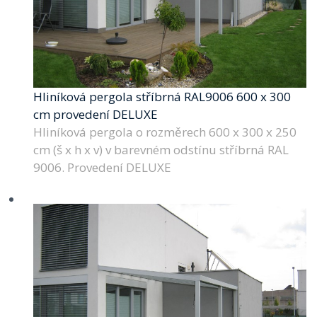
Hliníková pergola stříbrná RAL9006 600 x 300
cm provedení DELUXE
Hliníková pergola o rozměrech 600 x 300 x 250
cm (š x h x v) v barevném odstínu stříbrná RAL
9006. Provedení DELUXE