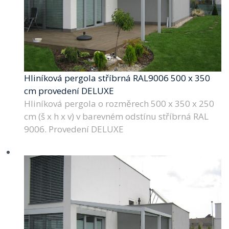
Hliníková pergola stříbrná RAL9006 500 x 350
cm provedení DELUXE
Hliníková pergola o rozměrech 500 x 350 x 250
cm (š x h x v) v barevném odstínu stříbrná RAL
9006. Provedení DELUXE