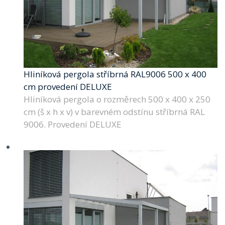
Hliníková pergola stříbrná RAL9006 500 x 400
cm provedení DELUXE
Hliníková pergola o rozměrech 500 x 400 x 250
cm (š x h x v) v barevném odstínu stříbrná RAL
9006. Provedení DELUXE