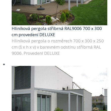
Hliníková pergola stříbrná RAL9006 700 x 300
cm provedení DELUXE
Hliníková pergola o rozměrech 700 x 300 x 250
cm (š x h x v) v barevném odstínu stříbrná RAL
9006. Provedení DELUXE