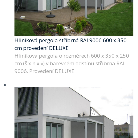
Hliníková pergola stříbrná RAL9006 600 x 350
cm provedení DELUXE
Hliníková pergola o rozměrech 600 x 350 x 250
cm (š x h x v) v barevném odstínu stříbrná RAL
9006. Provedení DELUXE