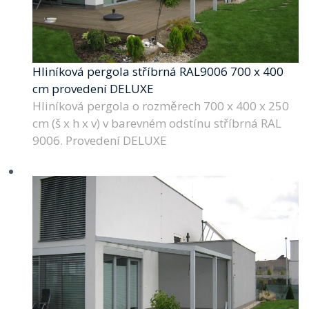
Hliníková pergola stříbrná RAL9006 700 x 400
cm provedení DELUXE
Hliníková pergola o rozměrech 700 x 400 x 250
cm (š x h x v) v barevném odstínu stříbrná RAL
9006. Provedení DELUXE