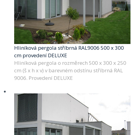
Hliníková pergola stříbrná RAL9006 500 x 300
cm provedení DELUXE
Hliníková pergola o rozměrech 500 x 300 x 250
cm (š x h x v) v barevném odstínu stříbrná RAL
9006. Provedení DELUXE