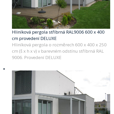
Hliníková pergola stříbrná RAL9006 600 x 400
cm provedení DELUXE
Hliníková pergola o rozměrech 600 x 400 x 250
cm (š x h x v) v barevném odstínu stříbrná RAL
9006. Provedení DELUXE