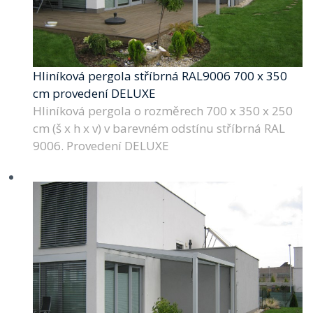
Hliníková pergola stříbrná RAL9006 700 x 350
cm provedení DELUXE
Hliníková pergola o rozměrech 700 x 350 x 250
cm (š x h x v) v barevném odstínu stříbrná RAL
9006. Provedení DELUXE