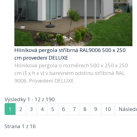
Hliníková pergola stříbrná RAL9006 500 x 250
cm provedení DELUXE
Hliníková pergola o rozměrech 500 x 250 x 250
cm (š x h x v) v barevném odstínu stříbrná RAL
9006. Provedení DELUXE
Výsledky 1 - 12 z 190
1
2
3
4
5
6
7
8
9
10
Následu
Strana 1 z 16