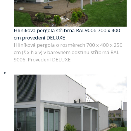
Hliníková pergola stříbrná RAL9006 700 x 400
cm provedení DELUXE
Hliníková pergola o rozměrech 700 x 400 x 250
cm (š x h x v) v barevném odstínu stříbrná RAL
9006. Provedení DELUXE