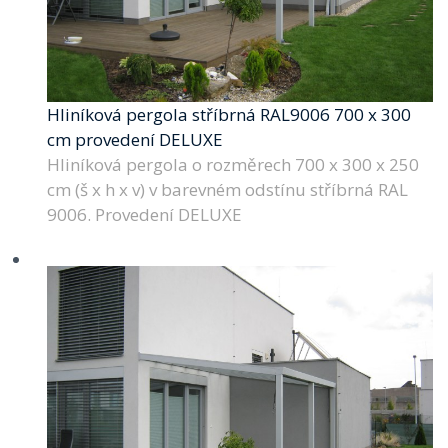
Hliníková pergola stříbrná RAL9006 700 x 300
cm provedení DELUXE
Hliníková pergola o rozměrech 700 x 300 x 250
cm (š x h x v) v barevném odstínu stříbrná RAL
9006. Provedení DELUXE