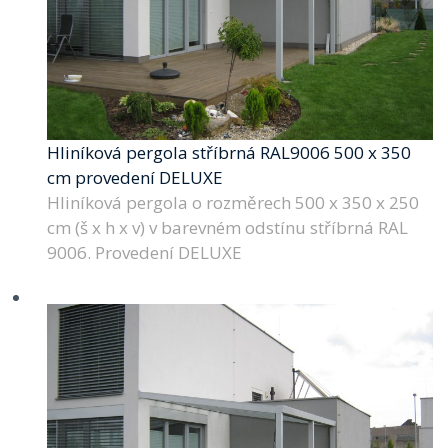
Hliníková pergola stříbrná RAL9006 500 x 350
cm provedení DELUXE
Hliníková pergola o rozměrech 500 x 350 x 250
cm (š x h x v) v barevném odstínu stříbrná RAL
9006. Provedení DELUXE