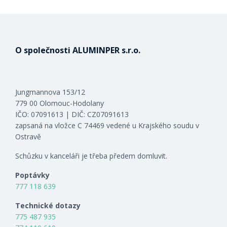
O společnosti ALUMINPER s.r.o.
Jungmannova 153/12
779 00 Olomouc-Hodolany
IČO: 07091613 | DIČ: CZ07091613
zapsaná na vložce C 74469 vedené u Krajského soudu v
Ostravě
Schůzku v kanceláři je třeba předem domluvit.
Poptávky
777 118 639
Technické dotazy
775 487 935