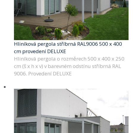
Hliníková pergola stříbrná RAL9006 500 x 400
cm provedení DELUXE
Hliníková pergola o rozměrech 500 x 400 x 250
cm (š x h x v) v barevném odstínu stříbrná RAL
9006. Provedení DELUXE