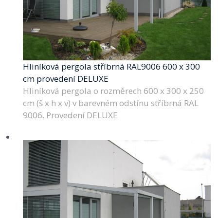
Hliníková pergola stříbrná RAL9006 600 x 300
cm provedení DELUXE
Hliníková pergola o rozměrech 600 x 300 x 250
cm (š x h x v) v barevném odstínu stříbrná RAL
9006. Provedení DELUXE