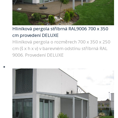
Hliníková pergola stříbrná RAL9006 700 x 350
cm provedení DELUXE
Hliníková pergola o rozměrech 700 x 350 x 250
cm (š x h x v) v barevném odstínu stříbrná RAL
9006. Provedení DELUXE