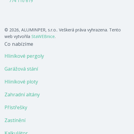
774 110 619
© 2026, ALUMINPER, s.r.o.. Veškerá práva vyhrazena. Tento
web vytvořila
StaWEBnice
.
Co nabízíme
Hliníkové pergoly
Garážová stání
Hliníkové ploty
Zahradní altány
Přístřešky
Zastínění
Kalkulátor