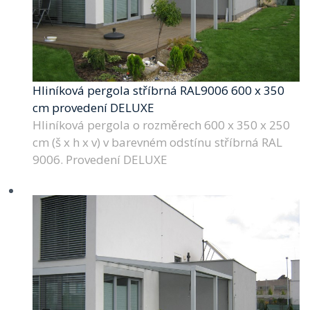
Hliníková pergola stříbrná RAL9006 600 x 350
cm provedení DELUXE
Hliníková pergola o rozměrech 600 x 350 x 250
cm (š x h x v) v barevném odstínu stříbrná RAL
9006. Provedení DELUXE