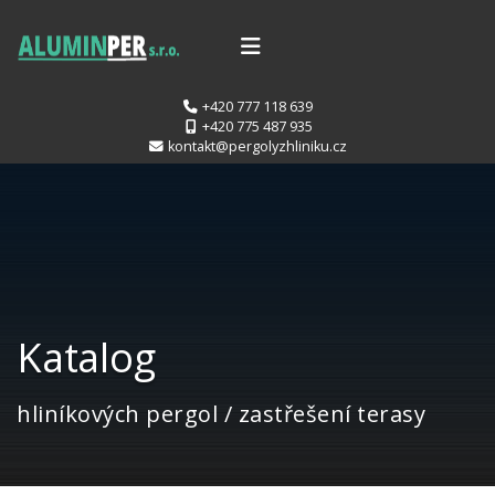
+420 777 118 639
+420 775 487 935
kontakt@pergolyzhliniku.cz
Katalog
hliníkových pergol / zastřešení terasy