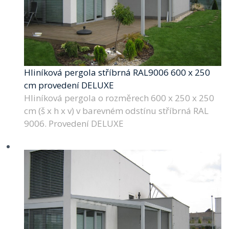
Hliníková pergola stříbrná RAL9006 600 x 250
cm provedení DELUXE
Hliníková pergola o rozměrech 600 x 250 x 250
cm (š x h x v) v barevném odstínu stříbrná RAL
9006. Provedení DELUXE