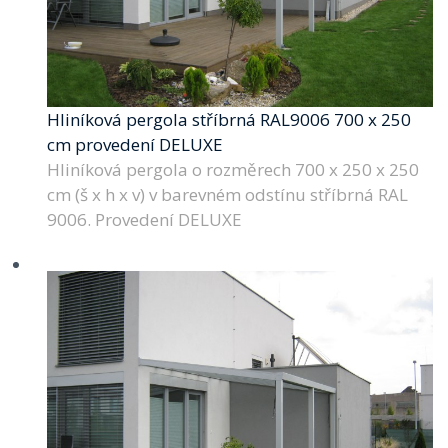
Hliníková pergola stříbrná RAL9006 700 x 250
cm provedení DELUXE
Hliníková pergola o rozměrech 700 x 250 x 250
cm (š x h x v) v barevném odstínu stříbrná RAL
9006. Provedení DELUXE