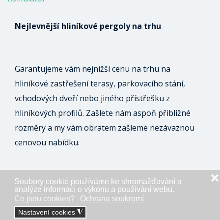
Nejlevnější hliníkové pergoly na trhu
Garantujeme vám nejnižší cenu na trhu na
hliníkové zastřešení terasy, parkovacího stání,
vchodových dveří nebo jiného přístřešku z
hliníkových profilů. Zašlete nám aspoň přibližné
rozměry a my vám obratem zašleme nezávaznou
cenovou nabídku.
❌
Soubory cookie používáme ke shromažďování a
ODESLAT NEZÁVAZNOU POPTÁVKU
analýze informací o výkonu a používání webu.
Co jsou cookies?
Ochrana soukromí
Nastavení cookies
◮