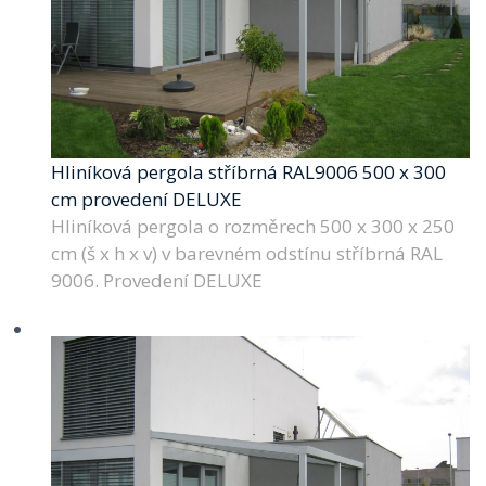
Hliníková pergola stříbrná RAL9006 500 x 300
cm provedení DELUXE
Hliníková pergola o rozměrech 500 x 300 x 250
cm (š x h x v) v barevném odstínu stříbrná RAL
9006. Provedení DELUXE