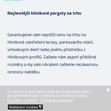
Nejlevnější hliníkové pergoly na trhu
Garantujeme vám nejnižší cenu na trhu na
hliníkové zastřešení terasy, parkovacího stání,
vchodových dveří nebo jiného přístřešku z
hliníkových profilů. Zašlete nám aspoň přibližné
rozměry a my vám obratem zašleme nezávaznou
cenovou nabídku.
❌
Soubory cookie používáme ke shromažďování a
ODESLAT NEZÁVAZNOU POPTÁVKU
analýze informací o výkonu a používání webu.
Co jsou cookies?
Ochrana soukromí
Nastavení cookies
◮