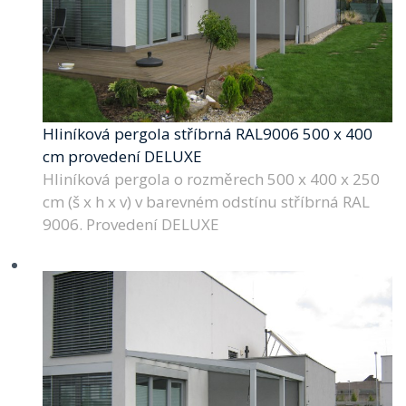
Hliníková pergola stříbrná RAL9006 500 x 400
cm provedení DELUXE
Hliníková pergola o rozměrech 500 x 400 x 250
cm (š x h x v) v barevném odstínu stříbrná RAL
9006. Provedení DELUXE