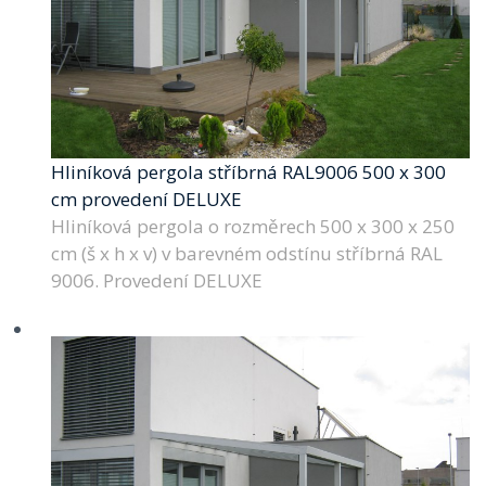
Hliníková pergola stříbrná RAL9006 500 x 300
cm provedení DELUXE
Hliníková pergola o rozměrech 500 x 300 x 250
cm (š x h x v) v barevném odstínu stříbrná RAL
9006. Provedení DELUXE