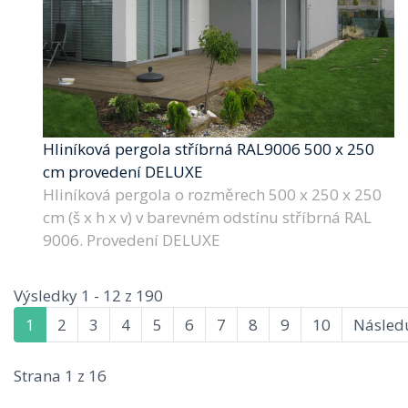
Hliníková pergola stříbrná RAL9006 500 x 250
cm provedení DELUXE
Hliníková pergola o rozměrech 500 x 250 x 250
cm (š x h x v) v barevném odstínu stříbrná RAL
9006. Provedení DELUXE
Výsledky 1 - 12 z 190
1
2
3
4
5
6
7
8
9
10
Následu
Strana 1 z 16