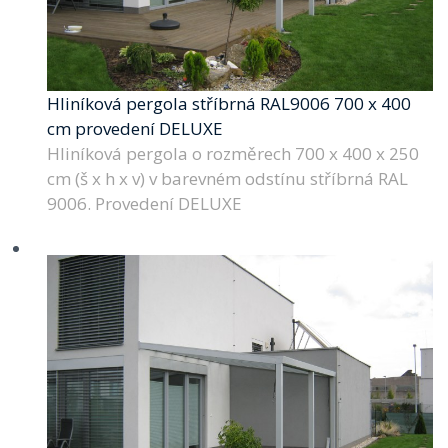
Hliníková pergola stříbrná RAL9006 700 x 400
cm provedení DELUXE
Hliníková pergola o rozměrech 700 x 400 x 250
cm (š x h x v) v barevném odstínu stříbrná RAL
9006. Provedení DELUXE