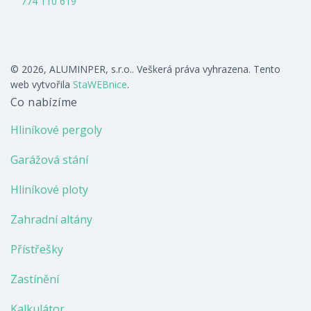
774 110 619
© 2026, ALUMINPER, s.r.o.. Veškerá práva vyhrazena. Tento
web vytvořila
StaWEBnice
.
Co nabízíme
Hliníkové pergoly
Garážová stání
Hliníkové ploty
Zahradní altány
Přístřešky
Zastínění
Kalkulátor