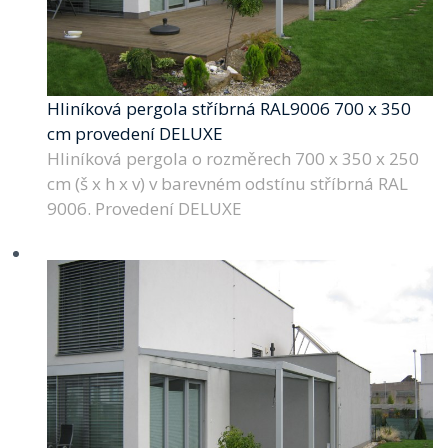
Hliníková pergola stříbrná RAL9006 700 x 350
cm provedení DELUXE
Hliníková pergola o rozměrech 700 x 350 x 250
cm (š x h x v) v barevném odstínu stříbrná RAL
9006. Provedení DELUXE