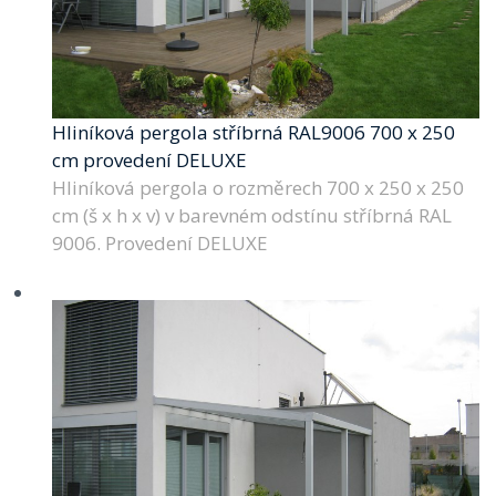
Hliníková pergola stříbrná RAL9006 700 x 250
cm provedení DELUXE
Hliníková pergola o rozměrech 700 x 250 x 250
cm (š x h x v) v barevném odstínu stříbrná RAL
9006. Provedení DELUXE