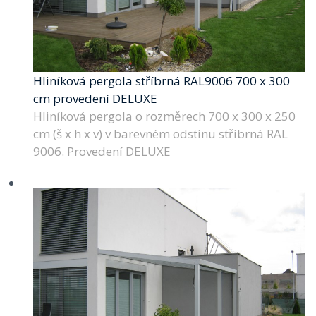
Hliníková pergola stříbrná RAL9006 700 x 300
cm provedení DELUXE
Hliníková pergola o rozměrech 700 x 300 x 250
cm (š x h x v) v barevném odstínu stříbrná RAL
9006. Provedení DELUXE