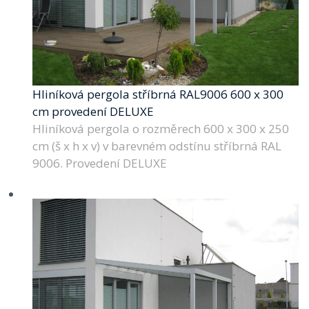
Hliníková pergola stříbrná RAL9006 600 x 300
cm provedení DELUXE
Hliníková pergola o rozměrech 600 x 300 x 250
cm (š x h x v) v barevném odstínu stříbrná RAL
9006. Provedení DELUXE