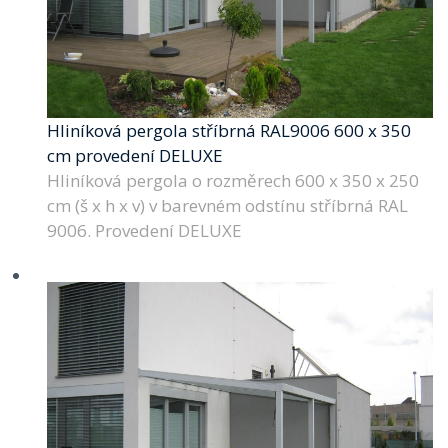
Hliníková pergola stříbrná RAL9006 600 x 350
cm provedení DELUXE
Hliníková pergola o rozměrech 600 x 350 x 250
cm (š x h x v) v barevném odstínu stříbrná RAL
9006. Provedení DELUXE