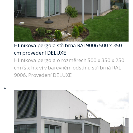
Hliníková pergola stříbrná RAL9006 500 x 350
cm provedení DELUXE
Hliníková pergola o rozměrech 500 x 350 x 250
cm (š x h x v) v barevném odstínu stříbrná RAL
9006. Provedení DELUXE