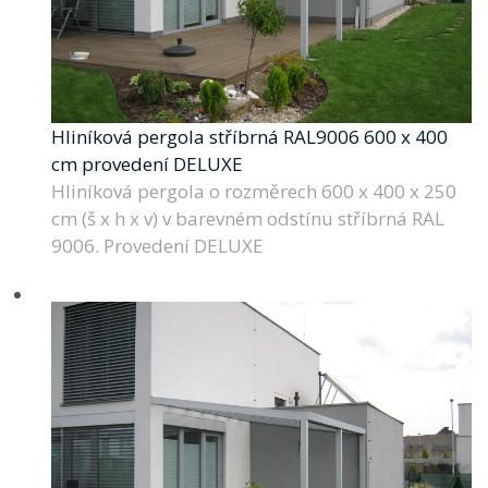
Hliníková pergola stříbrná RAL9006 600 x 400
cm provedení DELUXE
Hliníková pergola o rozměrech 600 x 400 x 250
cm (š x h x v) v barevném odstínu stříbrná RAL
9006. Provedení DELUXE