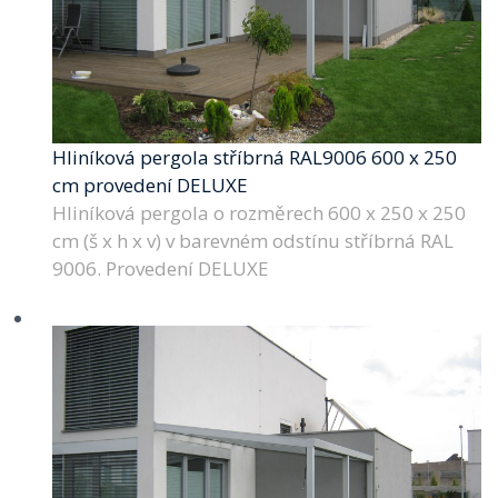
Hliníková pergola stříbrná RAL9006 600 x 250
cm provedení DELUXE
Hliníková pergola o rozměrech 600 x 250 x 250
cm (š x h x v) v barevném odstínu stříbrná RAL
9006. Provedení DELUXE