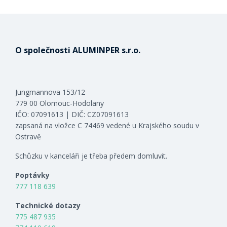
O společnosti ALUMINPER s.r.o.
Jungmannova 153/12
779 00 Olomouc-Hodolany
IČO: 07091613 | DIČ: CZ07091613
zapsaná na vložce C 74469 vedené u Krajského soudu v
Ostravě
Schůzku v kanceláři je třeba předem domluvit.
Poptávky
777 118 639
Technické dotazy
775 487 935