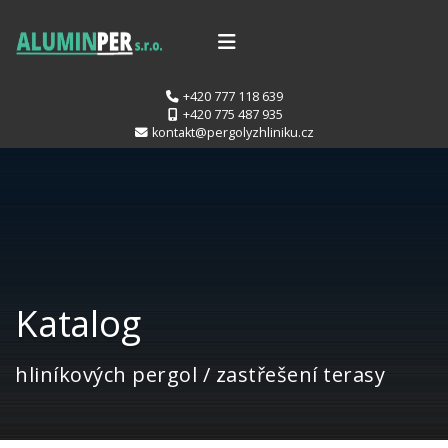
+420 777 118 639
+420 775 487 935
kontakt@pergolyzhliniku.cz
Katalog
hliníkových pergol / zastřešení terasy