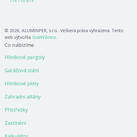
774 110 619
© 2026, ALUMINPER, s.r.o.. Veškerá práva vyhrazena. Tento
web vytvořila
StaWEBnice
.
Co nabízíme
Hliníkové pergoly
Garážová stání
Hliníkové ploty
Zahradní altány
Přístřešky
Zastínění
Kalkulátor