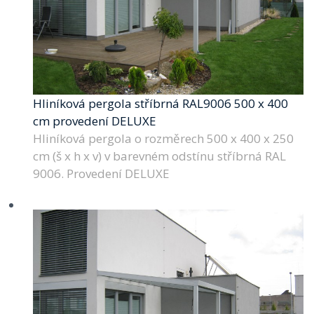
Hliníková pergola stříbrná RAL9006 500 x 400
cm provedení DELUXE
Hliníková pergola o rozměrech 500 x 400 x 250
cm (š x h x v) v barevném odstínu stříbrná RAL
9006. Provedení DELUXE