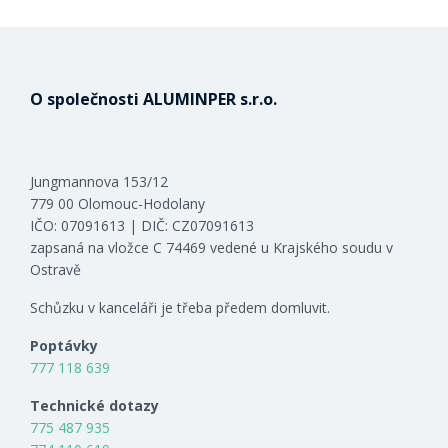
O společnosti ALUMINPER s.r.o.
Jungmannova 153/12
779 00 Olomouc-Hodolany
IČO: 07091613 | DIČ: CZ07091613
zapsaná na vložce C 74469 vedené u Krajského soudu v
Ostravě
Schůzku v kanceláři je třeba předem domluvit.
Poptávky
777 118 639
Technické dotazy
775 487 935