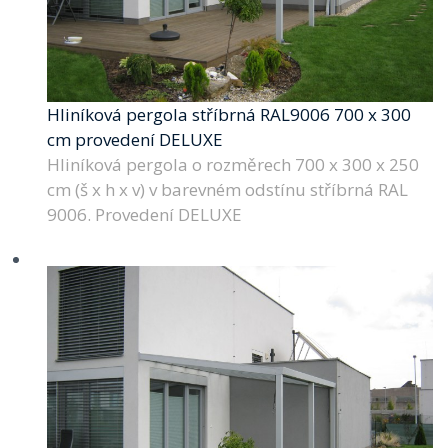
Hliníková pergola stříbrná RAL9006 700 x 300
cm provedení DELUXE
Hliníková pergola o rozměrech 700 x 300 x 250
cm (š x h x v) v barevném odstínu stříbrná RAL
9006. Provedení DELUXE