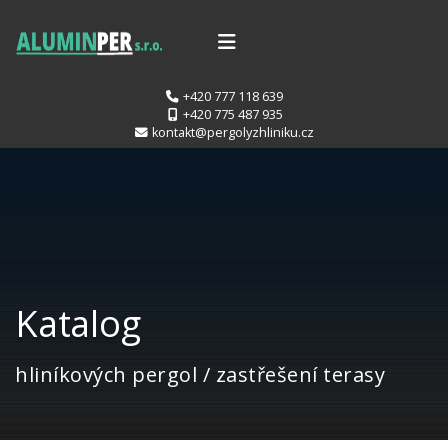
+420 777 118 639
+420 775 487 935
kontakt@pergolyzhliniku.cz
Katalog
hliníkových pergol / zastřešení terasy