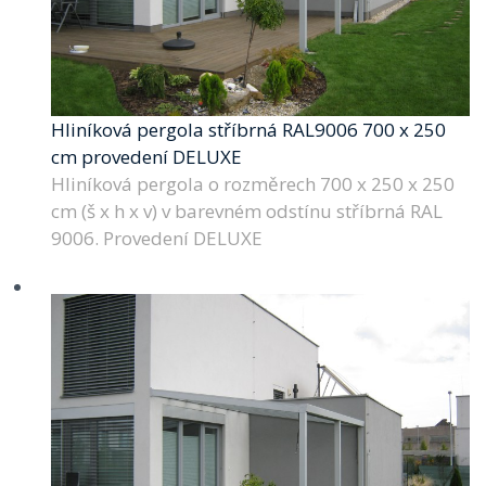
Hliníková pergola stříbrná RAL9006 700 x 250
cm provedení DELUXE
Hliníková pergola o rozměrech 700 x 250 x 250
cm (š x h x v) v barevném odstínu stříbrná RAL
9006. Provedení DELUXE