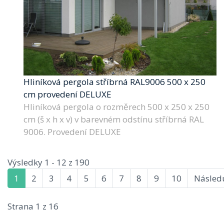
Hliníková pergola stříbrná RAL9006 500 x 250
cm provedení DELUXE
Hliníková pergola o rozměrech 500 x 250 x 250
cm (š x h x v) v barevném odstínu stříbrná RAL
9006. Provedení DELUXE
Výsledky 1 - 12 z 190
1
2
3
4
5
6
7
8
9
10
Následu
Strana 1 z 16