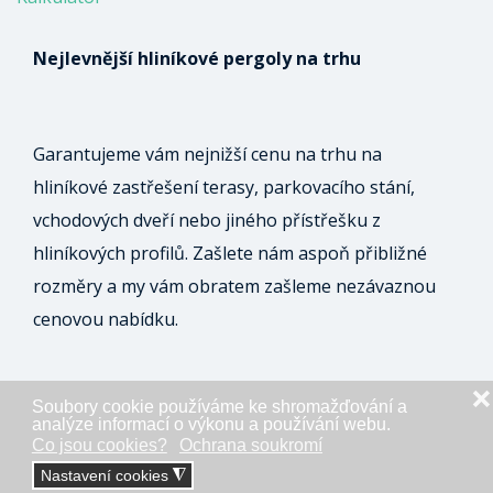
Nejlevnější hliníkové pergoly na trhu
Garantujeme vám nejnižší cenu na trhu na
hliníkové zastřešení terasy, parkovacího stání,
vchodových dveří nebo jiného přístřešku z
hliníkových profilů. Zašlete nám aspoň přibližné
rozměry a my vám obratem zašleme nezávaznou
cenovou nabídku.
❌
Soubory cookie používáme ke shromažďování a
ODESLAT NEZÁVAZNOU POPTÁVKU
analýze informací o výkonu a používání webu.
Co jsou cookies?
Ochrana soukromí
Nastavení cookies
◮