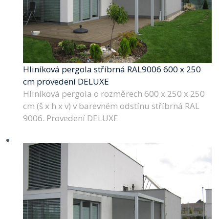
Hliníková pergola stříbrná RAL9006 600 x 250
cm provedení DELUXE
Hliníková pergola o rozměrech 600 x 250 x 250
cm (š x h x v) v barevném odstínu stříbrná RAL
9006. Provedení DELUXE