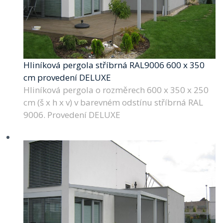
Hliníková pergola stříbrná RAL9006 600 x 350
cm provedení DELUXE
Hliníková pergola o rozměrech 600 x 350 x 250
cm (š x h x v) v barevném odstínu stříbrná RAL
9006. Provedení DELUXE