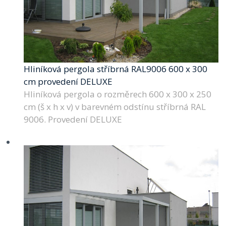
Hliníková pergola stříbrná RAL9006 600 x 300
cm provedení DELUXE
Hliníková pergola o rozměrech 600 x 300 x 250
cm (š x h x v) v barevném odstínu stříbrná RAL
9006. Provedení DELUXE