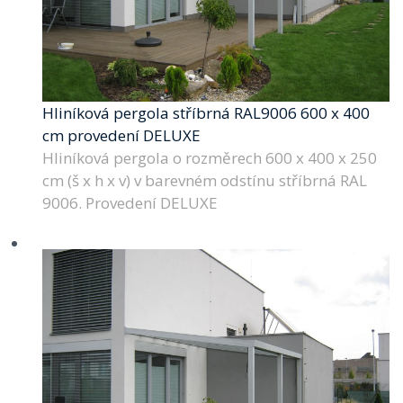
Hliníková pergola stříbrná RAL9006 600 x 400
cm provedení DELUXE
Hliníková pergola o rozměrech 600 x 400 x 250
cm (š x h x v) v barevném odstínu stříbrná RAL
9006. Provedení DELUXE