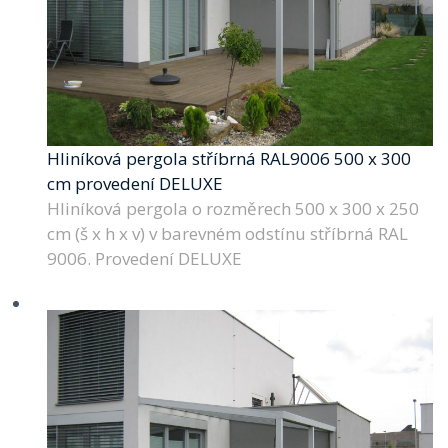
Hliníková pergola stříbrná RAL9006 500 x 300
cm provedení DELUXE
Hliníková pergola o rozměrech 500 x 300 x 250
cm (š x h x v) v barevném odstínu stříbrná RAL
9006. Provedení DELUXE