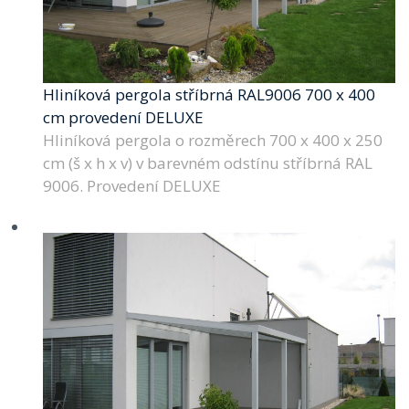
Hliníková pergola stříbrná RAL9006 700 x 400
cm provedení DELUXE
Hliníková pergola o rozměrech 700 x 400 x 250
cm (š x h x v) v barevném odstínu stříbrná RAL
9006. Provedení DELUXE