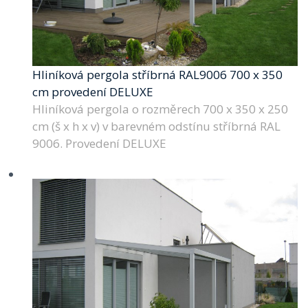
Hliníková pergola stříbrná RAL9006 700 x 350
cm provedení DELUXE
Hliníková pergola o rozměrech 700 x 350 x 250
cm (š x h x v) v barevném odstínu stříbrná RAL
9006. Provedení DELUXE