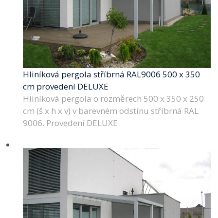
Hliníková pergola stříbrná RAL9006 500 x 350
cm provedení DELUXE
Hliníková pergola o rozměrech 500 x 350 x 250
cm (š x h x v) v barevném odstínu stříbrná RAL
9006. Provedení DELUXE