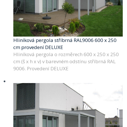
Hliníková pergola stříbrná RAL9006 600 x 250
cm provedení DELUXE
Hliníková pergola o rozměrech 600 x 250 x 250
cm (š x h x v) v barevném odstínu stříbrná RAL
9006. Provedení DELUXE