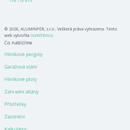
774 110 619
© 2026, ALUMINPER, s.r.o.. Veškerá práva vyhrazena. Tento
web vytvořila
StaWEBnice
.
Co nabízíme
Hliníkové pergoly
Garážová stání
Hliníkové ploty
Zahradní altány
Přístřešky
Zastínění
Kalkulátor