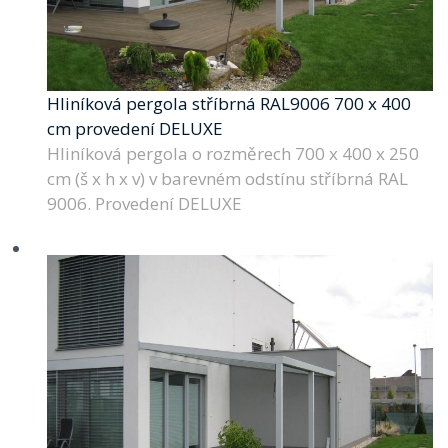
Hliníková pergola stříbrná RAL9006 700 x 400
cm provedení DELUXE
Hliníková pergola o rozměrech 700 x 400 x 250
cm (š x h x v) v barevném odstínu stříbrná RAL
9006. Provedení DELUXE