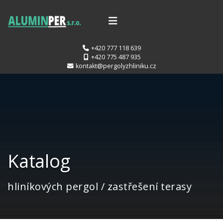
+420 777 118 639
+420 775 487 935
kontakt@pergolyzhliniku.cz
Katalog
hliníkových pergol / zastřešení terasy