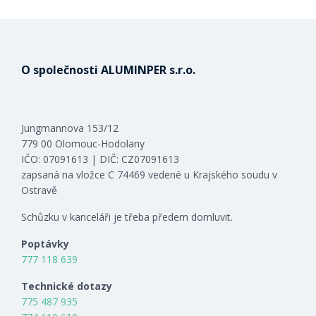
O společnosti ALUMINPER s.r.o.
Jungmannova 153/12
779 00 Olomouc-Hodolany
IČO: 07091613 | DIČ: CZ07091613
zapsaná na vložce C 74469 vedené u Krajského soudu v
Ostravě
Schůzku v kanceláři je třeba předem domluvit.
Poptávky
777 118 639
Technické dotazy
775 487 935