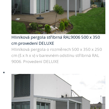
Hliníková pergola stříbrná RAL9006 500 x 350
cm provedení DELUXE
Hliníková pergola o rozměrech 500 x 350 x 250
cm (š x h x v) v barevném odstínu stříbrná RAL
9006. Provedení DELUXE