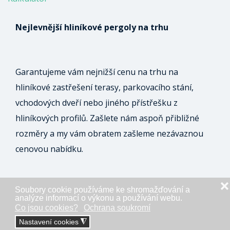
Nejlevnější hliníkové pergoly na trhu
Garantujeme vám nejnižší cenu na trhu na
hliníkové zastřešení terasy, parkovacího stání,
vchodových dveří nebo jiného přístřešku z
hliníkových profilů. Zašlete nám aspoň přibližné
rozměry a my vám obratem zašleme nezávaznou
cenovou nabídku.
❌
Soubory cookie používáme ke shromažďování a
ODESLAT NEZÁVAZNOU POPTÁVKU
analýze informací o výkonu a používání webu.
Co jsou cookies?
Ochrana soukromí
Nastavení cookies
◮