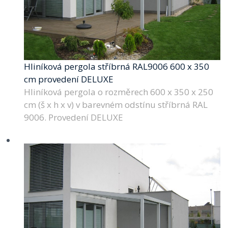
Hliníková pergola stříbrná RAL9006 600 x 350
cm provedení DELUXE
Hliníková pergola o rozměrech 600 x 350 x 250
cm (š x h x v) v barevném odstínu stříbrná RAL
9006. Provedení DELUXE