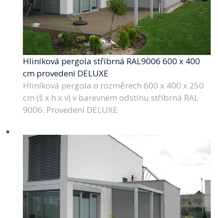
Hliníková pergola stříbrná RAL9006 600 x 400
cm provedení DELUXE
Hliníková pergola o rozměrech 600 x 400 x 250
cm (š x h x v) v barevném odstínu stříbrná RAL
9006. Provedení DELUXE