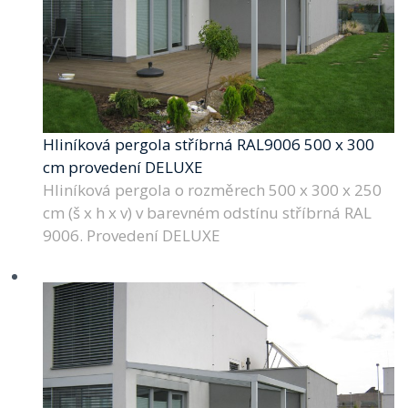
Hliníková pergola stříbrná RAL9006 500 x 300
cm provedení DELUXE
Hliníková pergola o rozměrech 500 x 300 x 250
cm (š x h x v) v barevném odstínu stříbrná RAL
9006. Provedení DELUXE