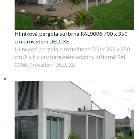
Hliníková pergola stříbrná RAL9006 700 x 350
cm provedení DELUXE
Hliníková pergola o rozměrech 700 x 350 x 250
cm (š x h x v) v barevném odstínu stříbrná RAL
9006. Provedení DELUXE