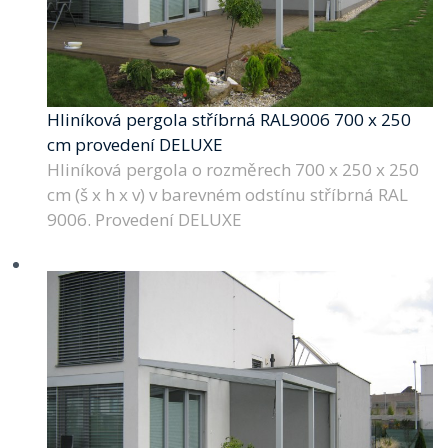
Hliníková pergola stříbrná RAL9006 700 x 250
cm provedení DELUXE
Hliníková pergola o rozměrech 700 x 250 x 250
cm (š x h x v) v barevném odstínu stříbrná RAL
9006. Provedení DELUXE