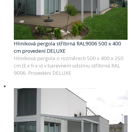
Hliníková pergola stříbrná RAL9006 500 x 400
cm provedení DELUXE
Hliníková pergola o rozměrech 500 x 400 x 250
cm (š x h x v) v barevném odstínu stříbrná RAL
9006. Provedení DELUXE