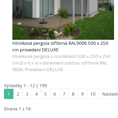
Hliníková pergola stříbrná RAL9006 500 x 250
cm provedení DELUXE
Hliníková pergola o rozměrech 500 x 250 x 250
cm (š x h x v) v barevném odstínu stříbrná RAL
9006. Provedení DELUXE
Výsledky 1 - 12 z 190
1
2
3
4
5
6
7
8
9
10
Následu
Strana 1 z 16