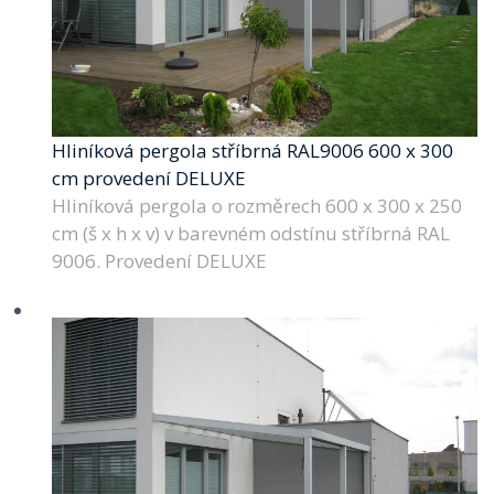
Hliníková pergola stříbrná RAL9006 600 x 300
cm provedení DELUXE
Hliníková pergola o rozměrech 600 x 300 x 250
cm (š x h x v) v barevném odstínu stříbrná RAL
9006. Provedení DELUXE