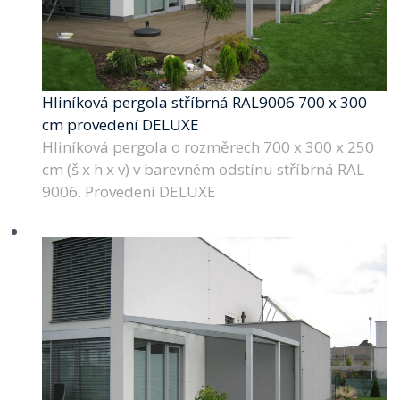
Hliníková pergola stříbrná RAL9006 700 x 300
cm provedení DELUXE
Hliníková pergola o rozměrech 700 x 300 x 250
cm (š x h x v) v barevném odstínu stříbrná RAL
9006. Provedení DELUXE