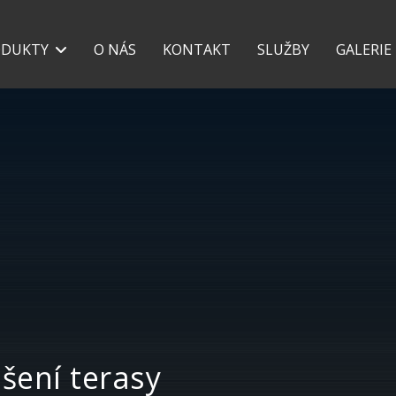
+420 777 118 639
+42
ODUKTY
O NÁS
KONTAKT
SLUŽBY
GALERIE
ešení terasy