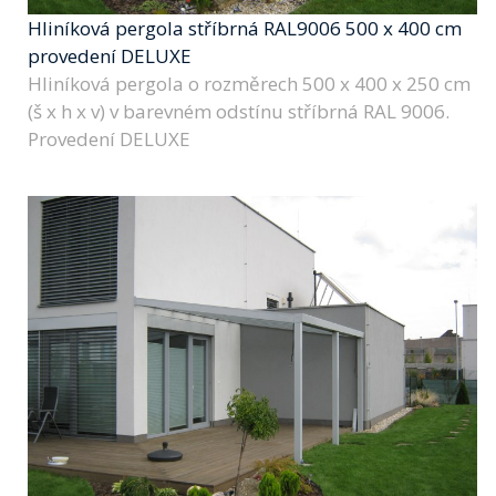
Hliníková pergola stříbrná RAL9006 500 x 400 cm
provedení DELUXE
Hliníková pergola o rozměrech 500 x 400 x 250 cm
(š x h x v) v barevném odstínu stříbrná RAL 9006.
Provedení DELUXE