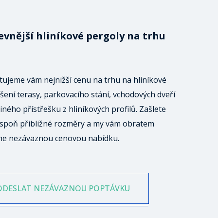
evnější hliníkové pergoly na trhu
ujeme vám nejnižší cenu na trhu na hliníkové
šení terasy, parkovacího stání, vchodových dveří
iného přístřešku z hliníkových profilů. Zašlete
spoň přibližné rozměry a my vám obratem
me nezávaznou cenovou nabídku.
ODESLAT NEZÁVAZNOU POPTÁVKU