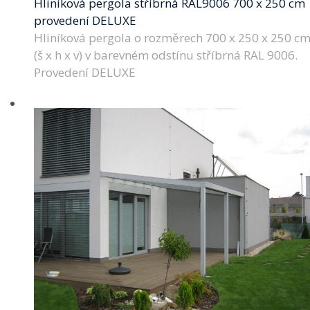
Hliníková pergola stříbrná RAL9006 700 x 250 cm
provedení DELUXE
Hliníková pergola o rozměrech 700 x 250 x 250 c
(š x h x v) v barevném odstínu stříbrná RAL 9006.
Provedení DELUXE