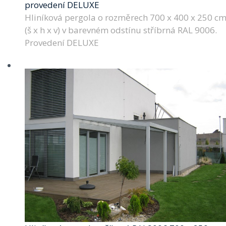
provedení DELUXE
Hliníková pergola o rozměrech 700 x 400 x 250 c
(š x h x v) v barevném odstínu stříbrná RAL 9006.
Provedení DELUXE