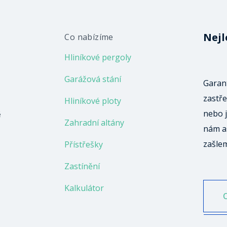
Nejl
Co nabízíme
Hliníkové pergoly
Garážová stání
Garant
zastře
Hliníkové ploty
nebo j
ě
Zahradní altány
nám a
zašle
Přístřešky
Zastínění
Kalkulátor