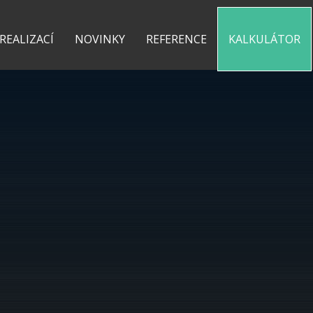
0 775 487 935
kontakt@pergolyzhliniku.cz
 REALIZACÍ
NOVINKY
REFERENCE
KALKULÁTOR