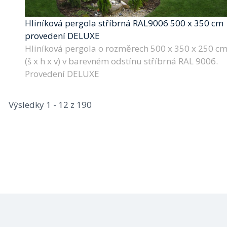
Hliníková pergola stříbrná RAL9006 500 x 350 cm
provedení DELUXE
Hliníková pergola o rozměrech 500 x 350 x 250 c
(š x h x v) v barevném odstínu stříbrná RAL 9006.
Provedení DELUXE
Výsledky 1 - 12 z 190