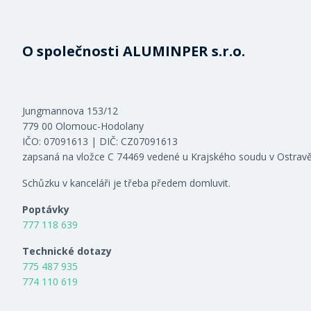
O společnosti ALUMINPER s.r.o.
Jungmannova 153/12
779 00 Olomouc-Hodolany
IČO: 07091613 | DIČ: CZ07091613
zapsaná na vložce C 74469 vedené u Krajského soudu v Ostrav
Schůzku v kanceláři je třeba předem domluvit.
Poptávky
777 118 639
Technické dotazy
775 487 935
774 110 619