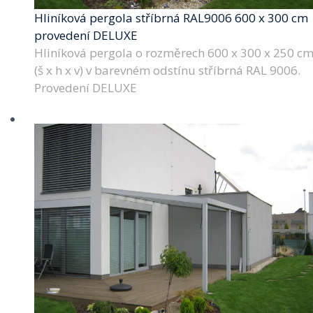
Hliníková pergola stříbrná RAL9006 600 x 300 cm
provedení DELUXE
Hliníková pergola o rozměrech 600 x 300 x 250 c
(š x h x v) v barevném odstínu stříbrná RAL 9006.
Provedení DELUXE