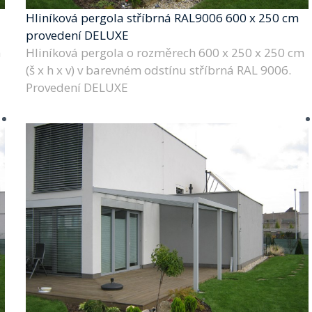
Hliníková pergola stříbrná RAL9006 600 x 250 cm
provedení DELUXE
m
Hliníková pergola o rozměrech 600 x 250 x 250 cm
(š x h x v) v barevném odstínu stříbrná RAL 9006.
Provedení DELUXE