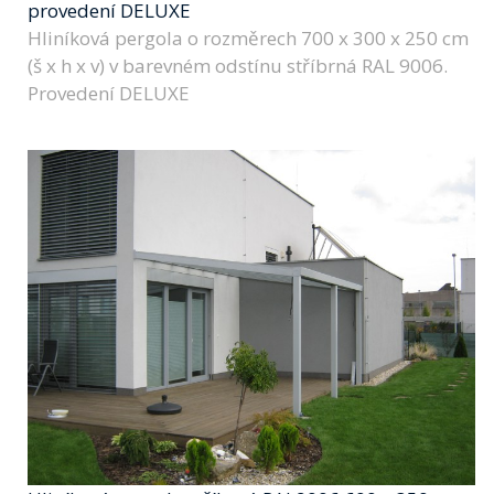
provedení DELUXE
Hliníková pergola o rozměrech 700 x 300 x 250 cm
(š x h x v) v barevném odstínu stříbrná RAL 9006.
Provedení DELUXE