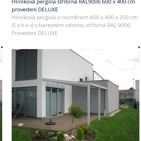
Hliníková pergola stříbrná RAL9006 600 x 400 cm
provedení DELUXE
m
Hliníková pergola o rozměrech 600 x 400 x 250 cm
(š x h x v) v barevném odstínu stříbrná RAL 9006.
Provedení DELUXE