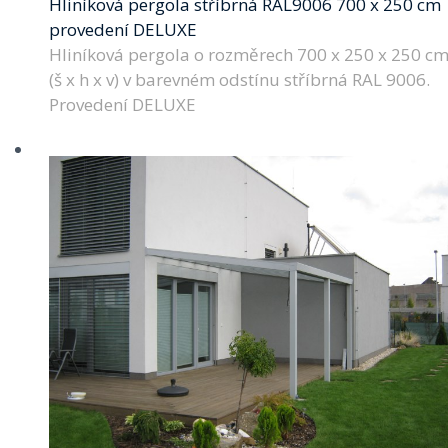
Hliníková pergola stříbrná RAL9006 700 x 250 cm
provedení DELUXE
Hliníková pergola o rozměrech 700 x 250 x 250 c
(š x h x v) v barevném odstínu stříbrná RAL 9006.
Provedení DELUXE