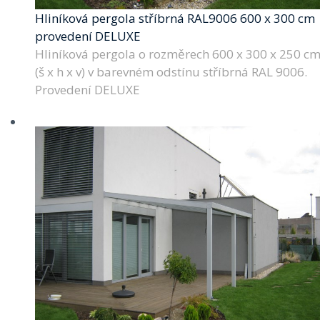
Hliníková pergola stříbrná RAL9006 600 x 300 cm
provedení DELUXE
Hliníková pergola o rozměrech 600 x 300 x 250 c
(š x h x v) v barevném odstínu stříbrná RAL 9006.
Provedení DELUXE