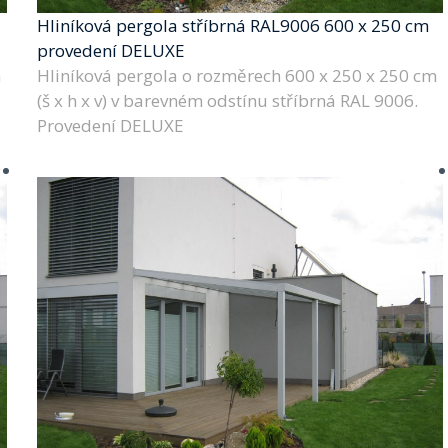
Hliníková pergola stříbrná RAL9006 600 x 250 cm
provedení DELUXE
m
Hliníková pergola o rozměrech 600 x 250 x 250 cm
(š x h x v) v barevném odstínu stříbrná RAL 9006.
Provedení DELUXE