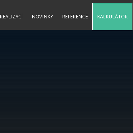
0 775 487 935
kontakt@pergolyzhliniku.cz
 REALIZACÍ
NOVINKY
REFERENCE
KALKULÁTOR