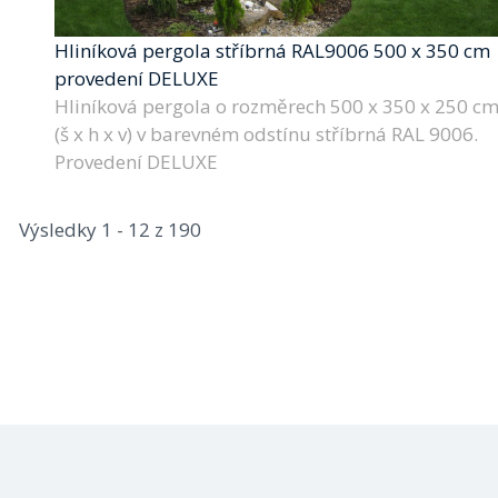
Hliníková pergola stříbrná RAL9006 500 x 350 cm
provedení DELUXE
Hliníková pergola o rozměrech 500 x 350 x 250 c
(š x h x v) v barevném odstínu stříbrná RAL 9006.
Provedení DELUXE
Výsledky 1 - 12 z 190