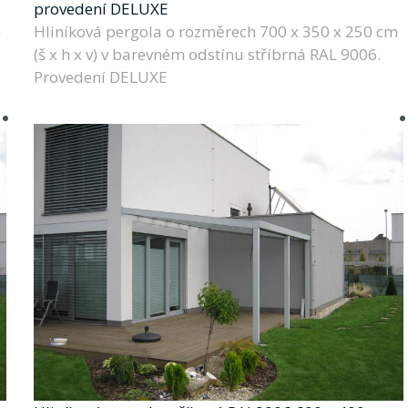
provedení DELUXE
m
Hliníková pergola o rozměrech 700 x 350 x 250 cm
(š x h x v) v barevném odstínu stříbrná RAL 9006.
Provedení DELUXE