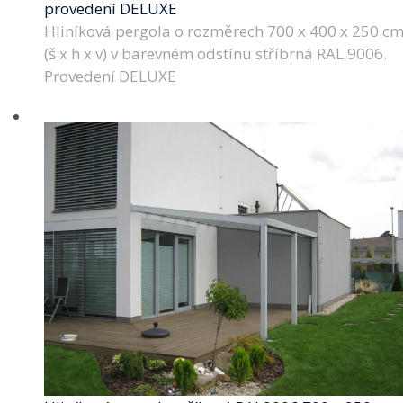
provedení DELUXE
Hliníková pergola o rozměrech 700 x 400 x 250 c
(š x h x v) v barevném odstínu stříbrná RAL 9006.
Provedení DELUXE