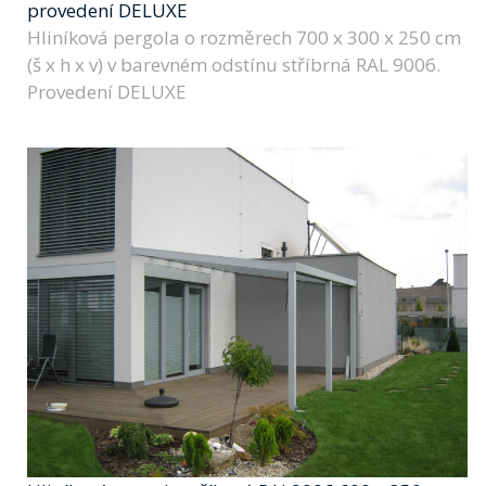
provedení DELUXE
Hliníková pergola o rozměrech 700 x 300 x 250 cm
(š x h x v) v barevném odstínu stříbrná RAL 9006.
Provedení DELUXE