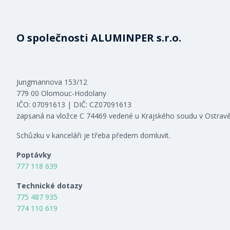
O společnosti ALUMINPER s.r.o.
Jungmannova 153/12
779 00 Olomouc-Hodolany
IČO: 07091613 | DIČ: CZ07091613
zapsaná na vložce C 74469 vedené u Krajského soudu v Ostrav
Schůzku v kanceláři je třeba předem domluvit.
Poptávky
777 118 639
Technické dotazy
775 487 935
774 110 619