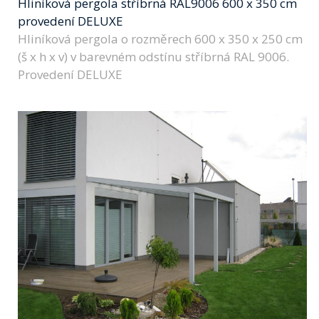
Hliníková pergola stříbrná RAL9006 600 x 350 cm
provedení DELUXE
Hliníková pergola o rozměrech 600 x 350 x 250 cm
(š x h x v) v barevném odstínu stříbrná RAL 9006.
Provedení DELUXE