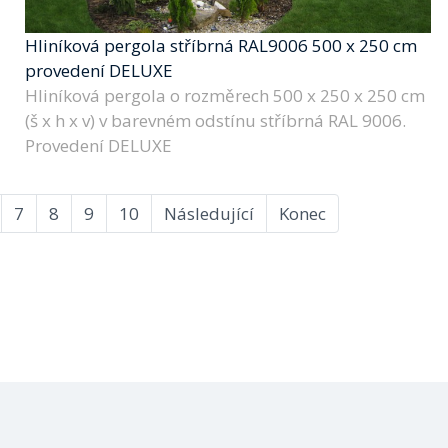
Hliníková pergola stříbrná RAL9006 500 x 250 cm
provedení DELUXE
Hliníková pergola o rozměrech 500 x 250 x 250 cm
(š x h x v) v barevném odstínu stříbrná RAL 9006.
Provedení DELUXE
7
8
9
10
Následující
Konec