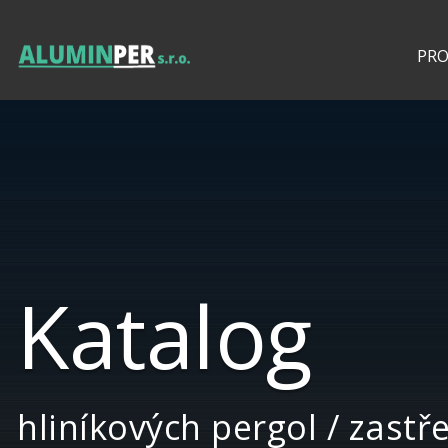
PR
Katalog
hliníkových pergol / zastř