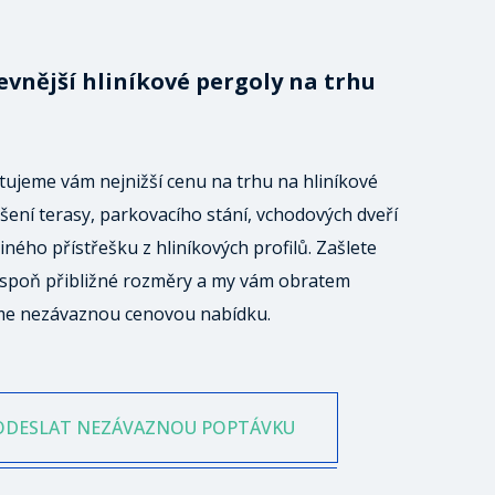
evnější hliníkové pergoly na trhu
ujeme vám nejnižší cenu na trhu na hliníkové
šení terasy, parkovacího stání, vchodových dveří
iného přístřešku z hliníkových profilů. Zašlete
spoň přibližné rozměry a my vám obratem
me nezávaznou cenovou nabídku.
ODESLAT NEZÁVAZNOU POPTÁVKU