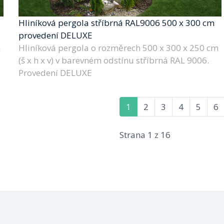
Hliníková pergola stříbrná RAL9006 500 x 300 cm
provedení DELUXE
m
Hliníková pergola o rozměrech 500 x 300 x 250 cm
(š x h x v) v barevném odstínu stříbrná RAL 9006.
Provedení DELUXE
1
2
3
4
5
6
Strana 1 z 16