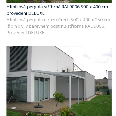
Hliníková pergola stříbrná RAL9006 500 x 400 cm
provedení DELUXE
Hliníková pergola o rozměrech 500 x 400 x 250 cm
(š x h x v) v barevném odstínu stříbrná RAL 9006.
Provedení DELUXE