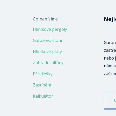
Nejl
Co nabízíme
Hliníkové pergoly
Garážová stání
Garant
zastře
Hliníkové ploty
nebo j
ě
Zahradní altány
nám a
zašle
Přístřešky
Zastínění
Kalkulátor