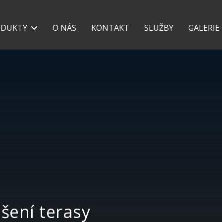
+420 777 118 639
+42
ODUKTY
O NÁS
KONTAKT
SLUŽBY
GALERIE
ešení terasy