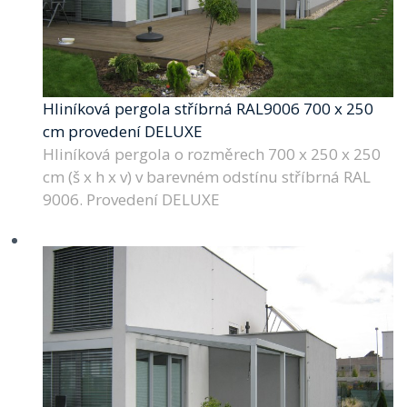
Hliníková pergola stříbrná RAL9006 700 x 250
cm provedení DELUXE
Hliníková pergola o rozměrech 700 x 250 x 250
cm (š x h x v) v barevném odstínu stříbrná RAL
9006. Provedení DELUXE