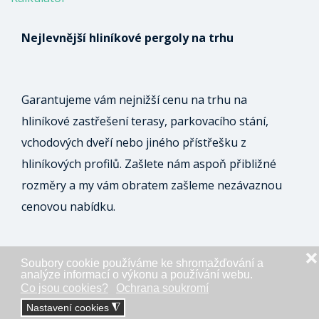
Nejlevnější hliníkové pergoly na trhu
Garantujeme vám nejnižší cenu na trhu na
hliníkové zastřešení terasy, parkovacího stání,
vchodových dveří nebo jiného přístřešku z
hliníkových profilů. Zašlete nám aspoň přibližné
rozměry a my vám obratem zašleme nezávaznou
cenovou nabídku.
❌
Soubory cookie používáme ke shromažďování a
ODESLAT NEZÁVAZNOU POPTÁVKU
analýze informací o výkonu a používání webu.
Co jsou cookies?
Ochrana soukromí
Nastavení cookies
◮