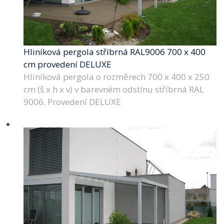
Hliníková pergola stříbrná RAL9006 700 x 400
cm provedení DELUXE
Hliníková pergola o rozměrech 700 x 400 x 250
cm (š x h x v) v barevném odstínu stříbrná RAL
9006. Provedení DELUXE