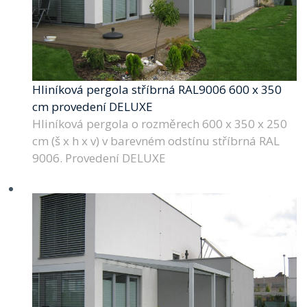
Hliníková pergola stříbrná RAL9006 600 x 350
cm provedení DELUXE
Hliníková pergola o rozměrech 600 x 350 x 250
cm (š x h x v) v barevném odstínu stříbrná RAL
9006. Provedení DELUXE