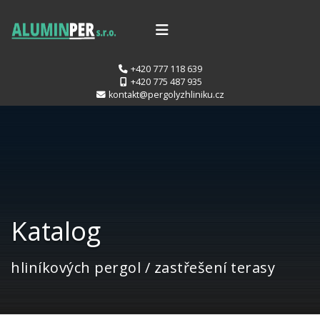
+420 777 118 639
+420 775 487 935
kontakt@pergolyzhliniku.cz
Katalog
hliníkových pergol / zastřešení terasy