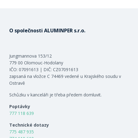
O společnosti ALUMINPER s.r.o.
Jungmannova 153/12
779 00 Olomouc-Hodolany
IČO: 07091613 | DIČ: CZ07091613
zapsaná na vložce C 74469 vedené u Krajského soudu v
Ostravě
Schůzku v kanceláři je třeba předem domluvit.
Poptávky
777 118 639
Technické dotazy
775 487 935