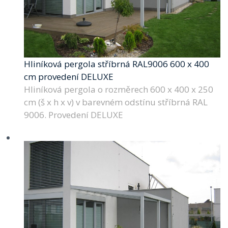
Hliníková pergola stříbrná RAL9006 600 x 400
cm provedení DELUXE
Hliníková pergola o rozměrech 600 x 400 x 250
cm (š x h x v) v barevném odstínu stříbrná RAL
9006. Provedení DELUXE