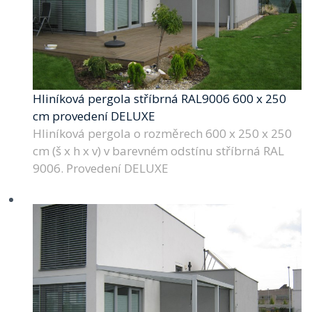
Hliníková pergola stříbrná RAL9006 600 x 250
cm provedení DELUXE
Hliníková pergola o rozměrech 600 x 250 x 250
cm (š x h x v) v barevném odstínu stříbrná RAL
9006. Provedení DELUXE