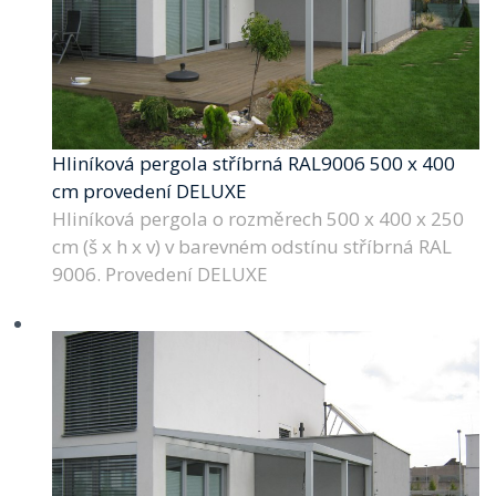
Hliníková pergola stříbrná RAL9006 500 x 400
cm provedení DELUXE
Hliníková pergola o rozměrech 500 x 400 x 250
cm (š x h x v) v barevném odstínu stříbrná RAL
9006. Provedení DELUXE