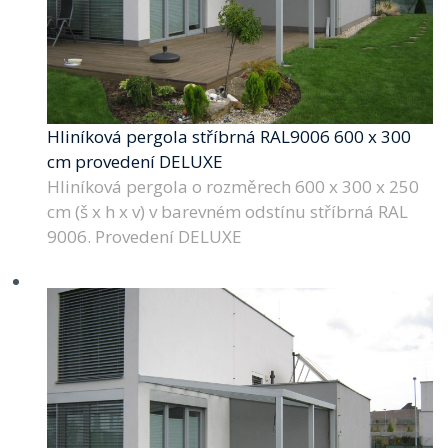
Hliníková pergola stříbrná RAL9006 600 x 300
cm provedení DELUXE
Hliníková pergola o rozměrech 600 x 300 x 250
cm (š x h x v) v barevném odstínu stříbrná RAL
9006. Provedení DELUXE