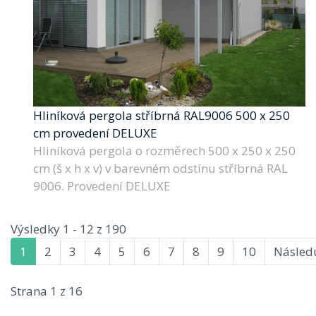
Hliníková pergola stříbrná RAL9006 500 x 250
cm provedení DELUXE
Hliníková pergola o rozměrech 500 x 250 x 250
cm (š x h x v) v barevném odstínu stříbrná RAL
9006. Provedení DELUXE
Výsledky 1 - 12 z 190
1
2
3
4
5
6
7
8
9
10
Následu
Strana 1 z 16