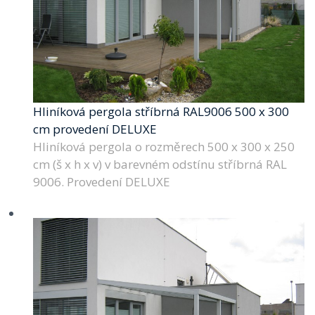
Hliníková pergola stříbrná RAL9006 500 x 300
cm provedení DELUXE
Hliníková pergola o rozměrech 500 x 300 x 250
cm (š x h x v) v barevném odstínu stříbrná RAL
9006. Provedení DELUXE