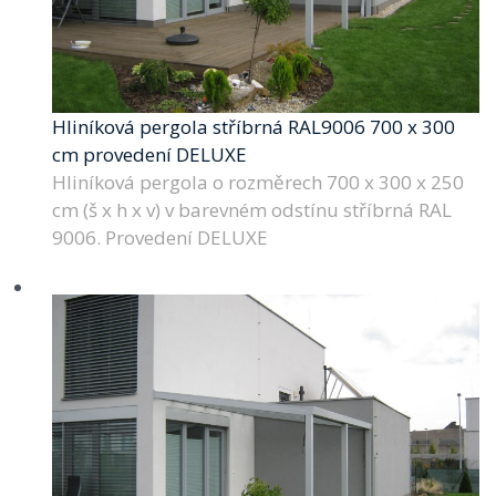
Hliníková pergola stříbrná RAL9006 700 x 300
cm provedení DELUXE
Hliníková pergola o rozměrech 700 x 300 x 250
cm (š x h x v) v barevném odstínu stříbrná RAL
9006. Provedení DELUXE