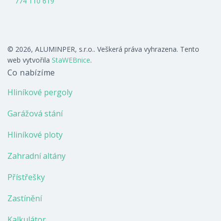
774 110 619
© 2026, ALUMINPER, s.r.o.. Veškerá práva vyhrazena. Tento
web vytvořila
StaWEBnice
.
Co nabízíme
Hliníkové pergoly
Garážová stání
Hliníkové ploty
Zahradní altány
Přístřešky
Zastínění
Kalkulátor