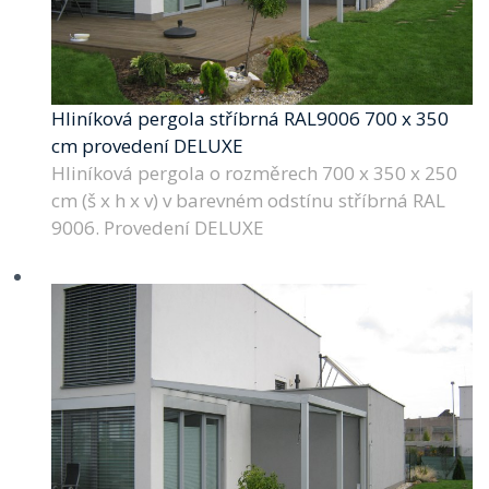
Hliníková pergola stříbrná RAL9006 700 x 350
cm provedení DELUXE
Hliníková pergola o rozměrech 700 x 350 x 250
cm (š x h x v) v barevném odstínu stříbrná RAL
9006. Provedení DELUXE