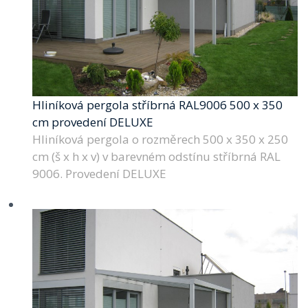
Hliníková pergola stříbrná RAL9006 500 x 350
cm provedení DELUXE
Hliníková pergola o rozměrech 500 x 350 x 250
cm (š x h x v) v barevném odstínu stříbrná RAL
9006. Provedení DELUXE