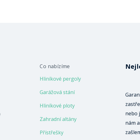
Nejl
Co nabízíme
Hliníkové pergoly
Garážová stání
Garant
zastře
Hliníkové ploty
nebo j
ě
Zahradní altány
nám a
zašle
Přístřešky