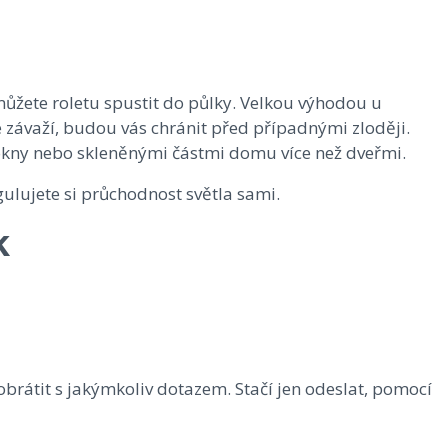
 můžete roletu spustit do půlky. Velkou výhodou u
vé závaží, budou vás chránit před případnými zloději.
í okny nebo skleněnými částmi domu více než dveřmi.
gulujete si průchodnost světla sami.
k
obrátit s jakýmkoliv dotazem. Stačí jen odeslat, pomocí