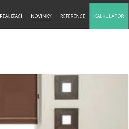
0 775 487 935
kontakt@pergolyzhliniku.cz
 REALIZACÍ
NOVINKY
REFERENCE
KALKULÁTOR