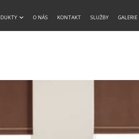
+420 777 118 639
+42
ODUKTY
O NÁS
KONTAKT
SLUŽBY
GALERIE