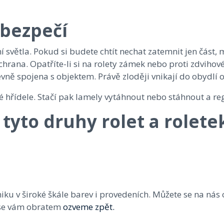
é bezpečí
 světla. Pokud si budete chtít nechat zatemnit jen část,
ochrana. Opatříte-li si na rolety zámek nebo proti zdviho
pevně spojena s objektem. Právě zloději vnikají do obydl
čné hřídele. Stačí pak lamely vytáhnout nebo stáhnout a re
tyto druhy rolet a rolete
ku v široké škále barev i provedeních. Můžete se na nás 
 se vám obratem
ozveme zpět.