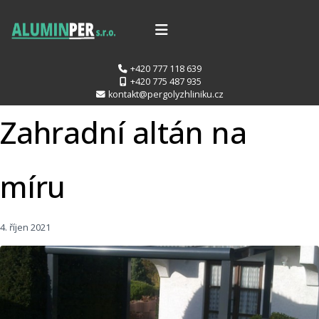
+420 777 118 639
+420 775 487 935
kontakt@pergolyzhliniku.cz
Zahradní altán na
míru
4. říjen 2021