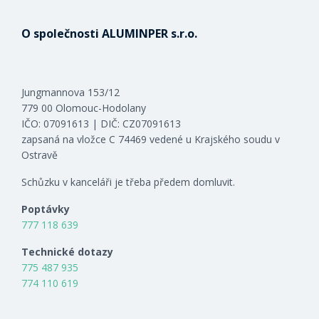
O společnosti ALUMINPER s.r.o.
Jungmannova 153/12
779 00 Olomouc-Hodolany
IČO: 07091613 | DIČ: CZ07091613
zapsaná na vložce C 74469 vedené u Krajského soudu v
Ostravě
Schůzku v kanceláři je třeba předem domluvit.
Poptávky
777 118 639
Technické dotazy
775 487 935
774 110 619