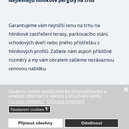
Nejlevnější hliníkové pergoly na trhu
Garantujeme vám nejnižší cenu na trhu na
hliníkové zastřešení terasy, parkovacího stání,
vchodových dveří nebo jiného přístřešku z
hliníkových profilů. Zašlete nám aspoň přibližné
rozměry a my vám obratem zašleme nezávaznou
cenovou nabídku.
❌
Soubory cookie používáme ke shromažďování a
ODESLAT NEZÁVAZNOU POPTÁVKU
analýze informací o výkonu a používání webu.
Co jsou cookies?
Ochrana soukromí
Nastavení cookies
◮
Přijmout všechny
Odmítnout
Napište nám přes Whatsapp!